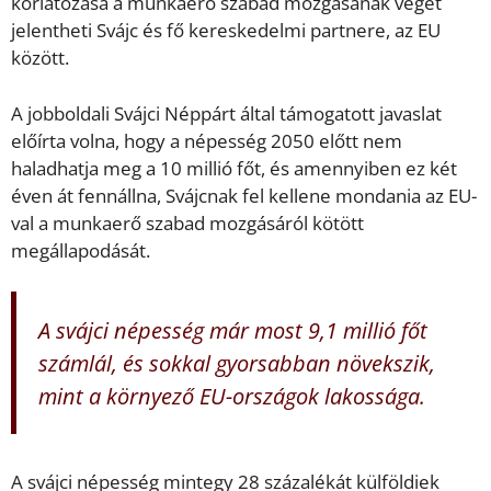
korlátozása a munkaerő szabad mozgásának végét
jelentheti Svájc és fő kereskedelmi partnere, az EU
között.
A jobboldali Svájci Néppárt által támogatott javaslat
előírta volna, hogy a népesség 2050 előtt nem
haladhatja meg a 10 millió főt, és amennyiben ez két
éven át fennállna, Svájcnak fel kellene mondania az EU-
val a munkaerő szabad mozgásáról kötött
megállapodását.
A svájci népesség már most 9,1 millió főt
számlál, és sokkal gyorsabban növekszik,
mint a környező EU-országok lakossága.
A svájci népesség mintegy 28 százalékát külföldiek