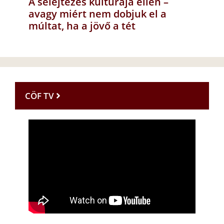
A selejtezés kultúrája ellen –
avagy miért nem dobjuk el a
múltat, ha a jövő a tét
CÖF TV