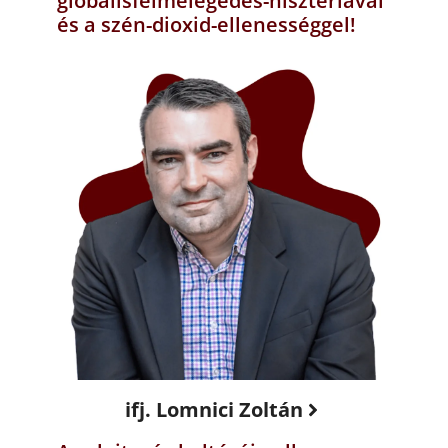
globálisfelmelegedés-hisztériával
és a szén-dioxid-ellenességgel!
ifj. Lomnici Zoltán