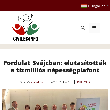
Kilépés
Hungarian
▼
a
tartalomba
Menü
Fordulat Svájcban: elutasították
a tízmilliós népességplafont
Szerző:
civilek.info
2026. június 15.
KÜLFÖLD