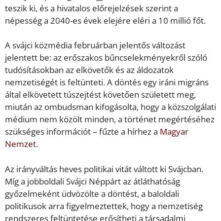
teszik ki, és a hivatalos előrejelzések szerint a
népesség a 2040-es évek elejére eléri a 10 millió főt.
A svájci közmédia februárban jelentős változást
jelentett be: az erőszakos bűncselekményekről szóló
tudósításokban az elkövetők és az áldozatok
nemzetiségét is feltünteti. A döntés egy iráni migráns
által elkövetett túszejtést követően született meg,
miután az ombudsman kifogásolta, hogy a közszolgálati
médium nem közölt minden, a történet megértéséhez
szükséges információt – fűzte a hírhez a
Magyar
Nemzet.
Az irányváltás heves politikai vitát váltott ki Svájcban.
Míg a jobboldali Svájci Néppárt az átláthatóság
győzelmeként üdvözölte a döntést, a baloldali
politikusok arra figyelmeztettek, hogy a nemzetiség
rendszeres feltüntetése erősítheti a társadalmi