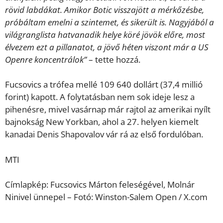
rövid labdákat. Amikor Botic visszajött a mérkőzésbe,
próbáltam emelni a szintemet, és sikerült is. Nagyjából a
világranglista hatvanadik helye köré jövök előre, most
élvezem ezt a pillanatot, a jövő héten viszont már a US
Openre koncentrálok”
– tette hozzá.
Fucsovics a trófea mellé 109 640 dollárt (37,4 millió
forint) kapott. A folytatásban nem sok ideje lesz a
pihenésre, mivel vasárnap már rajtol az amerikai nyílt
bajnokság New Yorkban, ahol a 27. helyen kiemelt
kanadai Denis Shapovalov vár rá az első fordulóban.
MTI
Címlapkép: Fucsovics Márton feleségével, Molnár
Ninivel ünnepel – Fotó: Winston-Salem Open / X.com