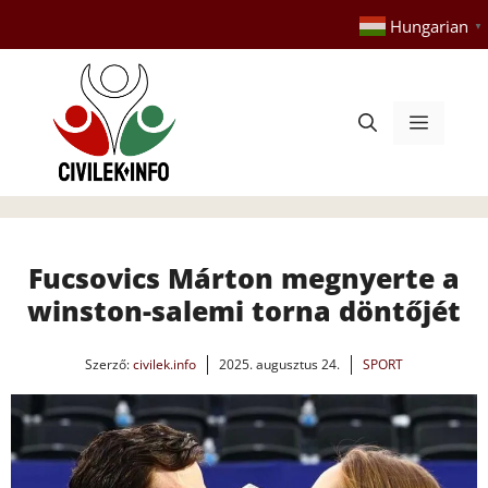
Kilépés
Hungarian
▼
a
tartalomba
Menü
Fucsovics Márton megnyerte a
winston-salemi torna döntőjét
Szerző:
civilek.info
2025. augusztus 24.
SPORT