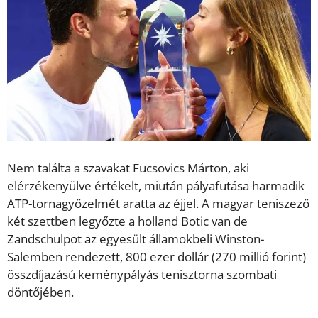
Nem találta a szavakat Fucsovics Márton, aki
elérzékenyülve értékelt, miután pályafutása harmadik
ATP-tornagyőzelmét aratta az éjjel. A magyar teniszező
két szettben legyőzte a holland Botic van de
Zandschulpot az egyesült államokbeli Winston-
Salemben rendezett, 800 ezer dollár (270 millió forint)
összdíjazású keménypályás tenisztorna szombati
döntőjében.