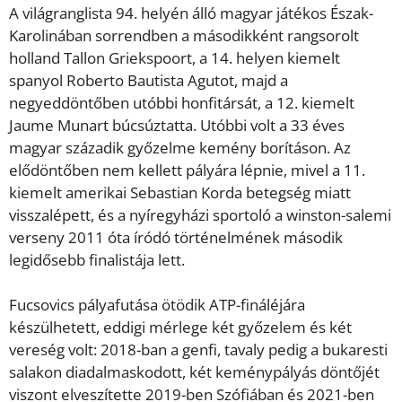
A világranglista 94. helyén álló magyar játékos Észak-
Karolinában sorrendben a másodikként rangsorolt
holland Tallon Griekspoort, a 14. helyen kiemelt
spanyol Roberto Bautista Agutot, majd a
negyeddöntőben utóbbi honfitársát, a 12. kiemelt
Jaume Munart búcsúztatta. Utóbbi volt a 33 éves
magyar századik győzelme kemény borításon. Az
elődöntőben nem kellett pályára lépnie, mivel a 11.
kiemelt amerikai Sebastian Korda betegség miatt
visszalépett, és a nyíregyházi sportoló a winston-salemi
verseny 2011 óta íródó történelmének második
legidősebb finalistája lett.
Fucsovics pályafutása ötödik ATP-fináléjára
készülhetett, eddigi mérlege két győzelem és két
vereség volt: 2018-ban a genfi, tavaly pedig a bukaresti
salakon diadalmaskodott, két keménypályás döntőjét
viszont elveszítette 2019-ben Szófiában és 2021-ben