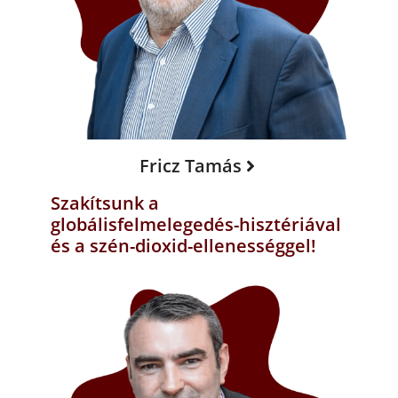
Fricz Tamás
Szakítsunk a
globálisfelmelegedés-hisztériával
és a szén-dioxid-ellenességgel!