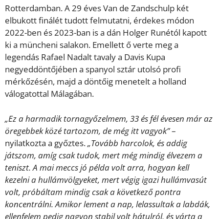
Rotterdamban. A 29 éves Van de Zandschulp két
elbukott finálét tudott felmutatni, érdekes módon
2022-ben és 2023-ban is a dán Holger Runétól kapott
ki a müncheni salakon. Emellett ő verte meg a
legendás Rafael Nadalt tavaly a Davis Kupa
negyeddöntőjében a spanyol sztár utolsó profi
mérkőzésén, majd a döntőig menetelt a holland
válogatottal Málagában.
„Ez a harmadik tornagyőzelmem, 33 és fél évesen már az
öregebbek közé tartozom, de még itt vagyok”
–
nyilatkozta a győztes.
„Tovább harcolok, és addig
játszom, amíg csak tudok, mert még mindig élvezem a
teniszt. A mai meccs jó példa volt arra, hogyan kell
kezelni a hullámvölgyeket, mert végig igazi hullámvasút
volt, próbáltam mindig csak a következő pontra
koncentrálni. Amikor lement a nap, lelassultak a labdák,
ellenfelem pedig nagyon stabil volt hátulról, és várta a