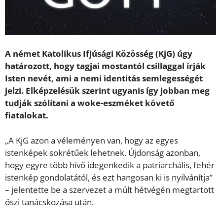
A német Katolikus Ifjúsági Közösség (KjG) úgy
határozott, hogy tagjai mostantól csillaggal írják
Isten nevét, ami a nemi identitás semlegességét
jelzi. Elképzelésük szerint ugyanis így jobban meg
tudják szólítani a woke-eszméket követő
fiatalokat.
„A KjG azon a véleményen van, hogy az egyes
istenképek sokrétűek lehetnek. Újdonság azonban,
hogy egyre több hívő idegenkedik a patriarchális, fehér
istenkép gondolatától, és ezt hangosan ki is nyilvánítja”
– jelentette be a szervezet a múlt hétvégén megtartott
őszi tanácskozása után.