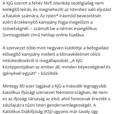
A KjG szerint a fehér férfi istenkép teológiailag nem
kielégítő leírás, és megnehezíti az Istenhez való eljutást
a fiatalok számára. Az Isten* írásmód bevezetését
ezért érzékenyítő kampány fogja megelőzni a
szövetségnél. – számolt be a német evangélikus
Sonntagsblatt című hetilap online kiadása.
A szervezet több mint negyven küldöttje a befogadást
elősegítő kampány mellett a klímavédelmet célzó
intézkedésekről is megállapodott. „A KjG
középpontjában az ember áll, minden képességével és
igényével együtt” – közölték.
Mintegy 80 ezer tagjával a KjG a második legnagyobb
katolikus ifjúsági szervezet Németországban, de nem
ez az ifjúsági társaság az első, ahol fontosnak érezték a
zászlajukra tűzni Isten gendersemlegességét. A
Katolikus Diákifjúság (KSJ) ugyanis már tavaly úgy