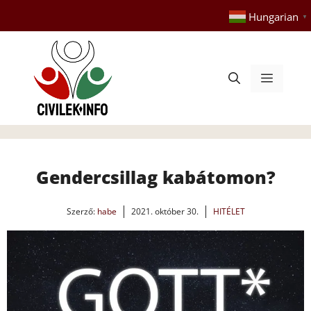
Kilépés
Hungarian
▼
a
tartalomba
Menü
Gendercsillag kabátomon?
Szerző:
habe
2021. október 30.
HITÉLET