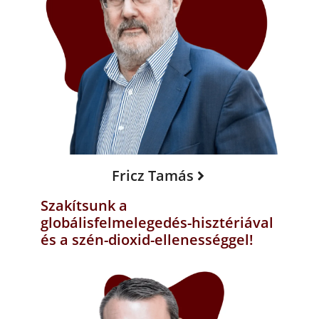
Fricz Tamás
Szakítsunk a
globálisfelmelegedés-hisztériával
és a szén-dioxid-ellenességgel!