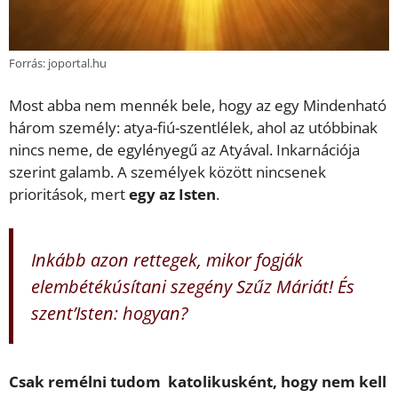
Forrás: joportal.hu
Most abba nem mennék bele, hogy az egy Mindenható
három személy: atya-fiú-szentlélek, ahol az utóbbinak
nincs neme, de egylényegű az Atyával. Inkarnációja
szerint galamb. A személyek között nincsenek
prioritások, mert
egy az Isten
.
Inkább azon rettegek, mikor fogják
elembétékúsítani szegény Szűz Máriát! És
szent’Isten: hogyan?
Csak remélni tudom katolikusként, hogy nem kell