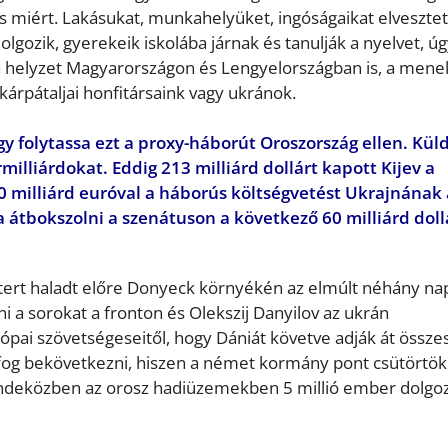
s miért. Lakásukat, munkahelyüket, ingóságaikat elveszte
gozik, gyerekeik iskolába járnak és tanulják a nyelvet, ú
 a helyzet Magyarországon és Lengyelországban is, a mene
kárpátaljai honfitársaink vagy ukránok.
y folytassa ezt a proxy-háborút Oroszország ellen. Küld
rmilliárdokat. Eddig 213 milliárd dollárt kapott Kijev a
0 milliárd euróval a háborús költségvetést Ukrajnának 
 átbokszolni a szenátuson a következő 60 milliárd doll
métert haladt előre Donyeck környékén az elmúlt néhány na
i a sorokat a fronton és Olekszij Danyilov az ukrán
ópai szövetségeseitől, hogy Dániát követve adják át össze
fog bekövetkezni, hiszen a német kormány pont csütörtö
Mindeközben az orosz hadiüzemekben 5 millió ember dolgoz