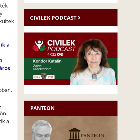
tték
gy
CIVILEK PODCAST
kültek
ik a
a
áros
pban.
s
PANTEON
kön
ik a