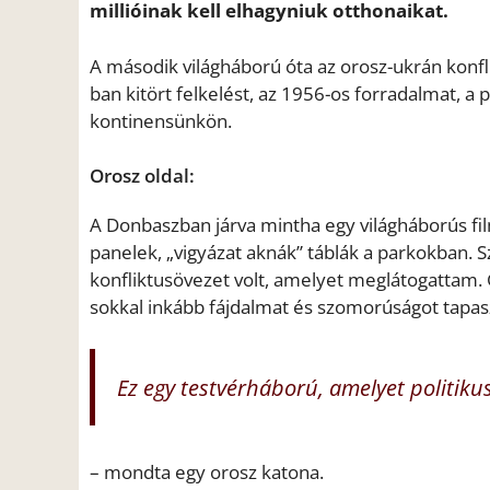
millióinak kell elhagyniuk otthonaikat.
A második világháború óta az orosz-ukrán konfl
ban kitört felkelést, az 1956-os forradalmat, a 
kontinensünkön.
Orosz oldal:
A Donbaszban járva mintha egy világháborús fil
panelek, „vigyázat aknák” táblák a parkokban. Sz
konfliktusövezet volt, amelyet meglátogattam
sokkal inkább fájdalmat és szomorúságot tapas
Ez egy testvérháború, amelyet politikus
– mondta egy orosz katona.