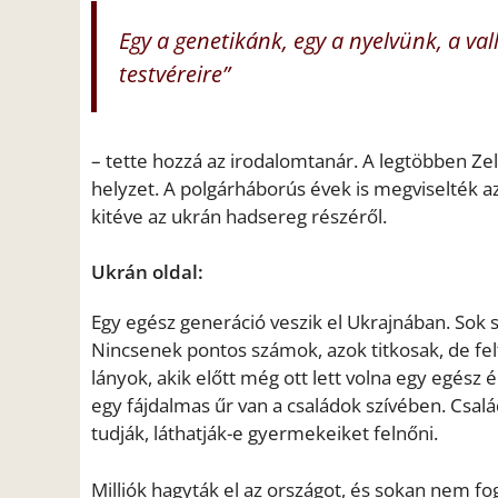
Egy a genetikánk, egy a nyelvünk, a val
testvéreire”
– tette hozzá az irodalomtanár. A legtöbben Zele
helyzet. A polgárháborús évek is megviselték
kitéve az ukrán hadsereg részéről.
Ukrán oldal:
Egy egész generáció veszik el Ukrajnában. Sok s
Nincsenek pontos számok, azok titkosak, de felt
lányok, akik előtt még ott lett volna egy egész 
egy fájdalmas űr van a családok szívében. Csal
tudják, láthatják-e gyermekeiket felnőni.
Milliók hagyták el az országot, és sokan nem fo