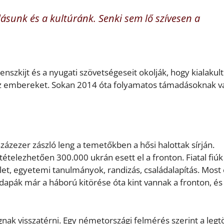
lásunk és a kultúránk. Senki sem lő szívesen a
nszkijt és a nyugati szövetségeseit okolják, hogy kialakult
 az embereket. Sokan 2014 óta folyamatos támadásoknak 
zázezer zászló leng a temetőkben a hősi halottak sírján.
ételezhetően 300.000 ukrán esett el a fronton. Fiatal fiúk
élet, egyetemi tanulmányok, randizás, családalapítás. Most
ádapák már a háború kitörése óta kint vannak a fronton, é
gnak visszatérni. Egy németországi felmérés szerint a leg