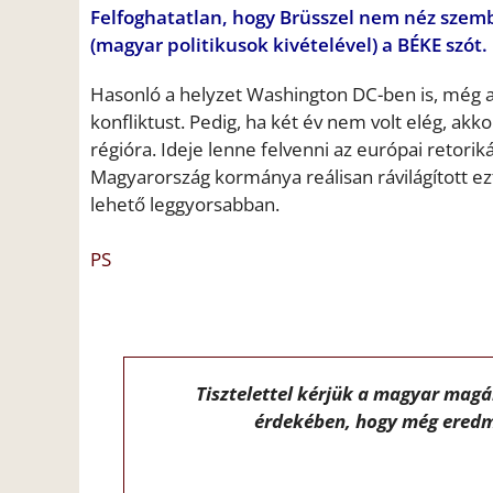
Felfoghatatlan, hogy Brüsszel nem néz szembe
(magyar politikusok kivételével) a BÉKE szót.
Hasonló a helyzet Washington DC-ben is, még 
konfliktust. Pedig, ha két év nem volt elég, ak
régióra. Ideje lenne felvenni az európai retorik
Magyarország kormánya reálisan rávilágított ezt
lehető leggyorsabban.
PS
Tisztelettel kérjük a magyar mag
érdekében, hogy még eredm