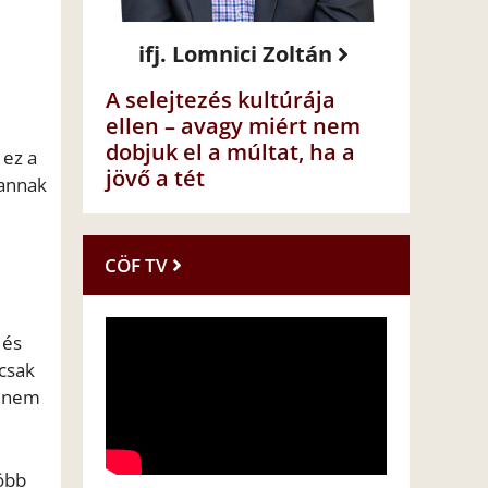
ifj. Lomnici Zoltán
A selejtezés kultúrája
ellen – avagy miért nem
dobjuk el a múltat, ha a
 ez a
jövő a tét
vannak
CÖF TV
 és
 csak
s nem
több