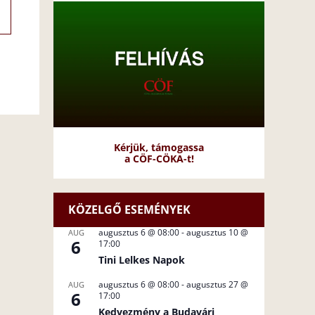
Kérjük, támogassa
a CÖF-CÖKA-t!
KÖZELGŐ ESEMÉNYEK
augusztus 6 @ 08:00
-
augusztus 10 @
AUG
6
17:00
Tini Lelkes Napok
augusztus 6 @ 08:00
-
augusztus 27 @
AUG
6
17:00
Kedvezmény a Budavári