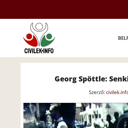
Kilépés
a
tartalomba
BEL
Georg Spöttle: Senki
Szerző:
civilek.inf