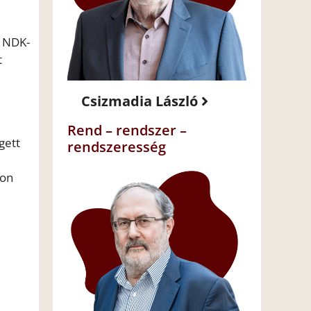
z NDK-
t
Csizmadia László
Rend – rendszer –
gett
rendszeresség
don