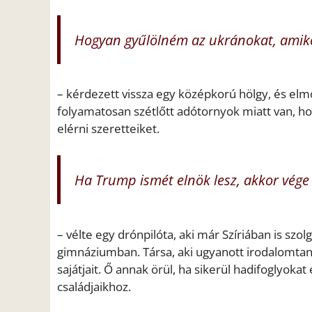
Hogyan gyűlölném az ukránokat, amiko
– kérdezett vissza egy középkorú hölgy, és el
folyamatosan szétlőtt adótornyok miatt van, ho
elérni szeretteiket.
Ha Trump ismét elnök lesz, akkor vége
– vélte egy drónpilóta, aki már Szíriában is szol
gimnáziumban. Társa, aki ugyanott irodalomtaná
sajátjait. Ő annak örül, ha sikerül hadifoglyokat
családjaikhoz.