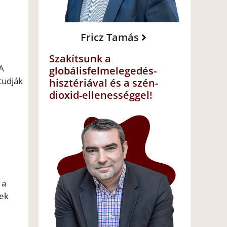
Fricz Tamás
Szakítsunk a
 A
globálisfelmelegedés-
tudják
hisztériával és a szén-
dioxid-ellenességgel!
 a
nek