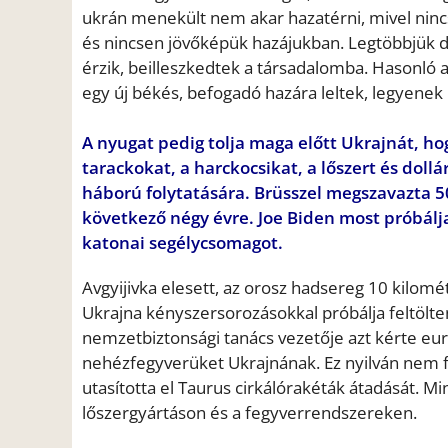
ukrán menekült nem akar hazatérni, mivel ninc
és nincsen jövőképük hazájukban. Legtöbbjük dol
érzik, beilleszkedtek a társadalomba. Hasonló
egy új békés, befogadó hazára leltek, legyenek 
A nyugat pedig tolja maga előtt Ukrajnát, hog
tarackokat, a harckocsikat, a lőszert és dollá
háború folytatására. Brüsszel megszavazta 5
következő négy évre. Joe Biden most próbálja
katonai segélycsomagot.
Avgyijivka elesett, az orosz hadsereg 10 kilo
Ukrajna kényszersorozásokkal próbálja feltölten
nemzetbiztonsági tanács vezetője azt kérte eur
nehézfegyverüket Ukrajnának. Ez nyilván nem 
utasította el Taurus cirkálórakéták átadását. 
lőszergyártáson és a fegyverrendszereken.