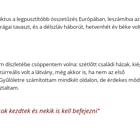
iktus a legpusztítóbb összetűzés Európában, leszámítva a
prágai tavaszt, és a délszláv háborút, hetvenhét év béke vol
m díszletébe csöppentem volna: szétlőtt családi házak, kié
ürreális volt a látvány, még akkor is, ha nem az első
. Gyűlöletre számítottam mindkét oldalon, de érdekes mó
ztaltam.
ok kezdtek és nekik is kell befejezni”