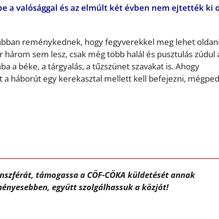
 a valósággal és az elmúlt két évben nem ejtették ki o
abban reménykednek, hogy fegyverekkel meg lehet oldani
kor három sem lesz, csak még több halál és pusztulás zúdul 
ába a béke, a tárgyalás, a tűzszünet szavakat is. Ahogy
 a háborút egy kerekasztal mellett kell befejezni, mégped
ánszférát, támogassa a CÖF-CÖKA küldetését annak
ényesebben, együtt szolgálhassuk a közjót!