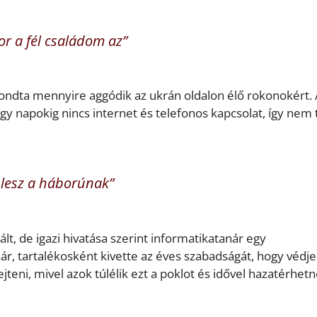
r a fél családom az”
mondta mennyire aggódik az ukrán oldalon élő rokonokért.
gy napokig nincs internet és telefonos kapcsolat, így nem 
 lesz a háborúnak”
gált, de igazi hivatása szerint informatikatanár egy
r, tartalékosként kivette az éves szabadságát, hogy védje
 ejteni, mivel azok túlélik ezt a poklot és idővel hazatérhet