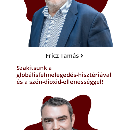
Fricz Tamás
Szakítsunk a
globálisfelmelegedés-hisztériával
és a szén-dioxid-ellenességgel!