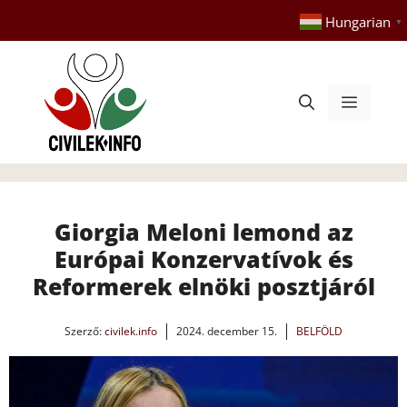
Kilépés
Hungarian
▼
a
tartalomba
Menü
Giorgia Meloni lemond az
Európai Konzervatívok és
Reformerek elnöki posztjáról
Szerző:
civilek.info
2024. december 15.
BELFÖLD