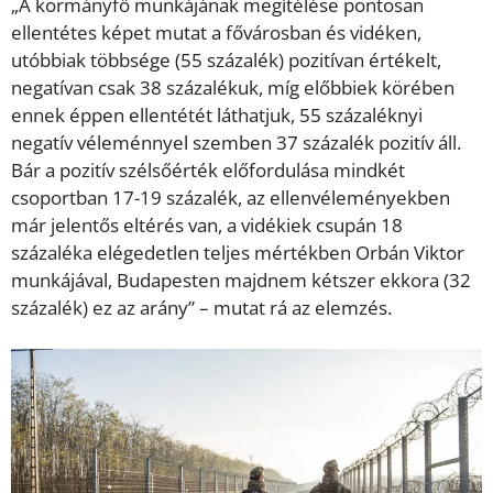
„A kormányfő munkájának megítélése pontosan
ellentétes képet mutat a fővárosban és vidéken,
utóbbiak többsége (55 százalék) pozitívan értékelt,
negatívan csak 38 százalékuk, míg előbbiek körében
ennek éppen ellentétét láthatjuk, 55 százaléknyi
negatív véleménnyel szemben 37 százalék pozitív áll.
Bár a pozitív szélsőérték előfordulása mindkét
csoportban 17-19 százalék, az ellenvéleményekben
már jelentős eltérés van, a vidékiek csupán 18
százaléka elégedetlen teljes mértékben Orbán Viktor
munkájával, Budapesten majdnem kétszer ekkora (32
százalék) ez az arány” – mutat rá az elemzés.