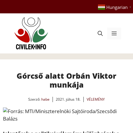
Kilépés
Hungarian
▼
a
tartalomba
Menü
Górcső alatt Orbán Viktor
munkája
Szerző:
habe
2021. július 18.
VÉLEMÉNY