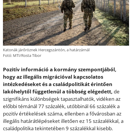
Katonák járőröznek Hercegszántón, a határzárnál
Fotó: MTI/Rosta Tibor
Pozitív információ a kormány szempontjából,
hogy az illegális migrációval kapcsolatos
intézkedéseket és a családpolitikát érintően
lakóhelytől függetlenül a többség elégedett,
de
szignifikáns különbségek tapasztalhatók, vidéken az
előbbi témánál 77 százalék, utóbbinál 66 százalék a
pozitív értékelések száma, ellenben a fővárosban az
illegális határátlépéseket illetően ez 15 százalékkal, a
családpolitika tekintetében 9 százalékkal kisebb.