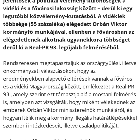
Jelentősek a politikai vélemény-különbségek a
vidéki és a fővárosi lakosság között – derül ki egy
legutóbbi közvélemény-kutatásból. A vidékiek
többsége (55 százaléka) elégedett Orbán Viktor
kormányfő munkájával, ellenben a fővárosban az
elégedetlenek alkotnak ugyanekkora többséget –
derül ki a Real-PR 93. legújabb felméréséből.
Rendszeresen megtapasztaljuk az országgyűlési, illetve
önkormányzati választásokon, hogy az
eredményekben alapvető eltérések vannak a főváros
és a vidéki Magyarország között, emlékeztet a Real-PR
93., amely szerint ezt támasztja alá a mostani felmérés
is, amelyben azt vizsgálták, hogy miként vélekednek az
emberek Orbán Viktor miniszterelnök munkájáról, és
hogyan ítélik meg a kormány illegális határátlépésekkel
szembeni intézkedéseit, illetve családpolitikáját.