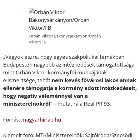
Orbán Viktor Bakonysárkányon/Orbán
Viktor/FB
„Vegyük észre, hogy egyes szakpolitikai témákban
Budapesten nagyobb az intézkedések támogatottsága,
mint Orbán Viktor kormányfői munkájának
elismertsége, tehát
nem kevés fővárosi lakos annak
ellenére támogatja a kormány adott intézkedéseit,
hogy negatív véleménnyel van a
miniszterelnökről
” – mutat rá a Real-PR 93.
Forrás:
magyarhirlap.hu
Kiemelt fotó: MTI/Miniszterelnöki Sajtóiroda/Szecsõdi