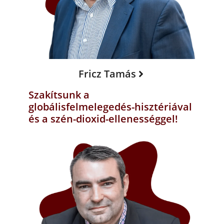
Fricz Tamás
Szakítsunk a
globálisfelmelegedés-hisztériával
és a szén-dioxid-ellenességgel!