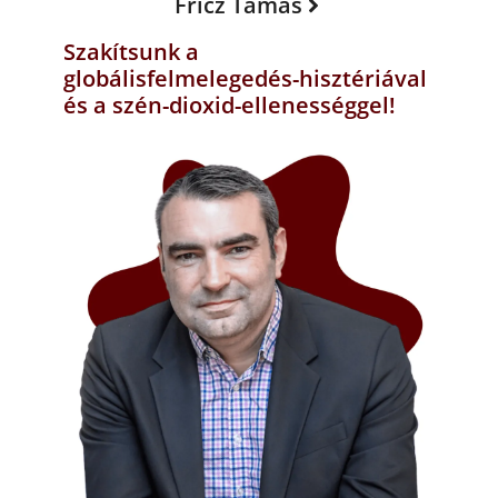
Fricz Tamás
Szakítsunk a
globálisfelmelegedés-hisztériával
és a szén-dioxid-ellenességgel!