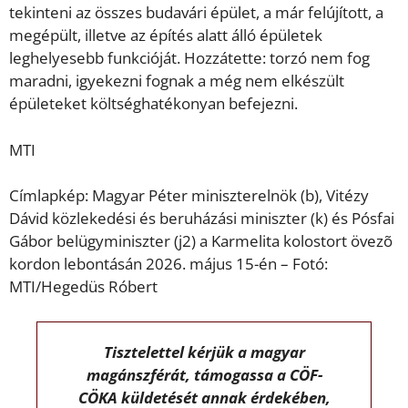
tekinteni az összes budavári épület, a már felújított, a
megépült, illetve az építés alatt álló épületek
leghelyesebb funkcióját. Hozzátette: torzó nem fog
maradni, igyekezni fognak a még nem elkészült
épületeket költséghatékonyan befejezni.
MTI
Címlapkép: Magyar Péter miniszterelnök (b), Vitézy
Dávid közlekedési és beruházási miniszter (k) és Pósfai
Gábor belügyminiszter (j2) a Karmelita kolostort övezõ
kordon lebontásán 2026. május 15-én – Fotó:
MTI/Hegedüs Róbert
Tisztelettel kérjük a magyar
magánszférát, támogassa a CÖF-
CÖKA küldetését annak érdekében,