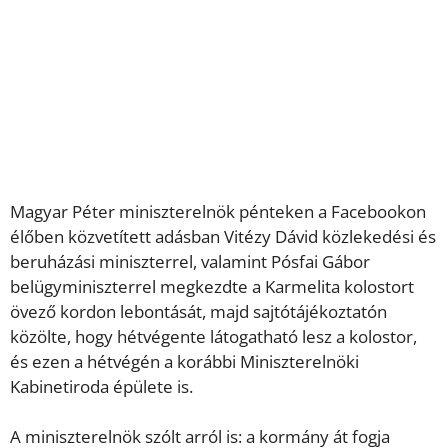
Magyar Péter miniszterelnök pénteken a Facebookon
élőben közvetített adásban Vitézy Dávid közlekedési és
beruházási miniszterrel, valamint Pósfai Gábor
belügyminiszterrel megkezdte a Karmelita kolostort
övező kordon lebontását, majd sajtótájékoztatón
közölte, hogy hétvégente látogatható lesz a kolostor,
és ezen a hétvégén a korábbi Miniszterelnöki
Kabinetiroda épülete is.
A miniszterelnök szólt arról is: a kormány át fogja