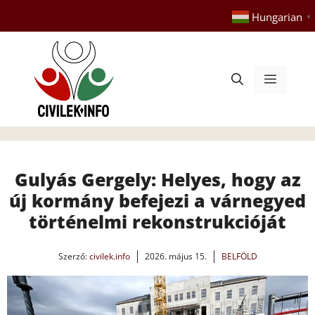
Kilépés
Hungarian
▼
a
tartalomba
Menü
Gulyás Gergely: Helyes, hogy az
új kormány befejezi a várnegyed
történelmi rekonstrukcióját
Szerző:
civilek.info
2026. május 15.
BELFÖLD