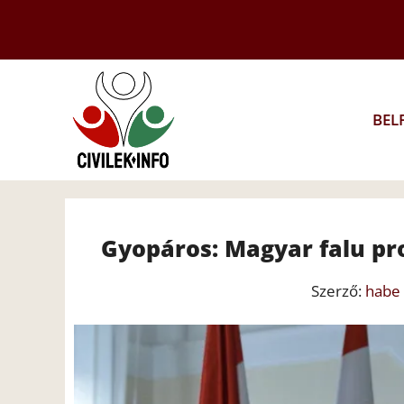
Kilépés
a
tartalomba
BEL
Gyopáros: Magyar falu pro
Szerző:
habe