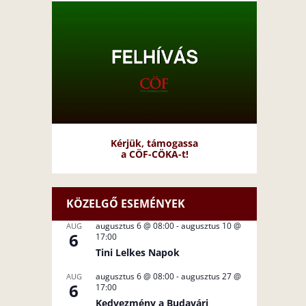
Kérjük, támogassa
a CÖF-CÖKA-t!
KÖZELGŐ ESEMÉNYEK
augusztus 6 @ 08:00
-
augusztus 10 @
AUG
6
17:00
Tini Lelkes Napok
augusztus 6 @ 08:00
-
augusztus 27 @
AUG
6
17:00
Kedvezmény a Budavári