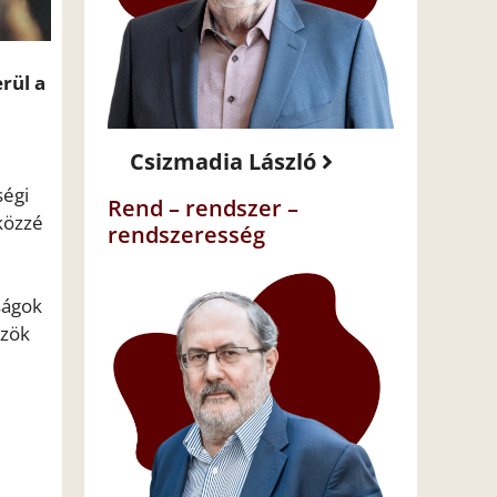
rül a
Csizmadia László
ségi
Rend – rendszer –
 közzé
rendszeresség
ságok
özök