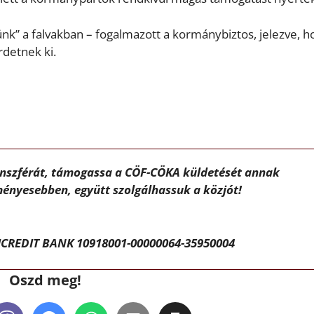
ünk” a falvakban – fogalmazott a kormánybiztos, jelezve, h
rdetnek ki.
ánszférát, támogassa a CÖF-CÖKA küldetését annak
ényesebben, együtt szolgálhassuk a közjót!
CREDIT BANK 10918001-00000064-35950004
Oszd meg!