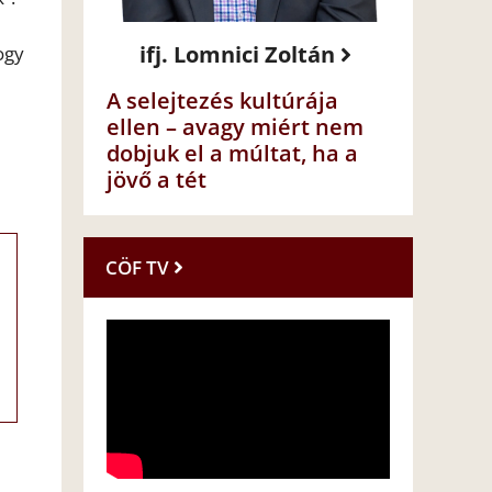
ifj. Lomnici Zoltán
ogy
A selejtezés kultúrája
ellen – avagy miért nem
dobjuk el a múltat, ha a
jövő a tét
CÖF TV