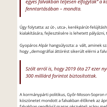
egyes falvakban teljesen elfogytak” a k
fenntartásában – mondta.
Úgy folytatta: az út-, utca-, kerékpárút-felújít
kialakítására, fejlesztésére is lehetett pályázni
Gyopáros Alpár hangsúlyozta: a vált, aminek s
hogy „demográfiai áttörést sikerült elérni a fal
Szólt arról is, hogy 2019 óta 27 ezer n
300 milliárd forintot biztosítottak.
A kormánypárti politikus, Győr-Moson-Sopron m
köszönetet mondott a falvakban élőknek az ápril
falvakban rendkívül magas részvételi arány me