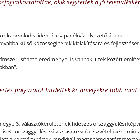
özfoglalkoztatottak, akik segítettek a jó településké
áshoz kapcsolódva idéntől csapadékvíz-elvezető árkok
, továbbá külső közösségi terek kialakítására és fejlesztésér
zámszerűsíthető eredményei is vannak. Ezek között említe
vakban”.
yertes pályázatot hirdettek ki, amelyekre több mint
egye 3. választókerületének fideszes országgyűlési képvi
is 3-i országgyűlési választáson való részvételükért, miut
llett a kormánypártok rendkívül magas támogatást nyertek