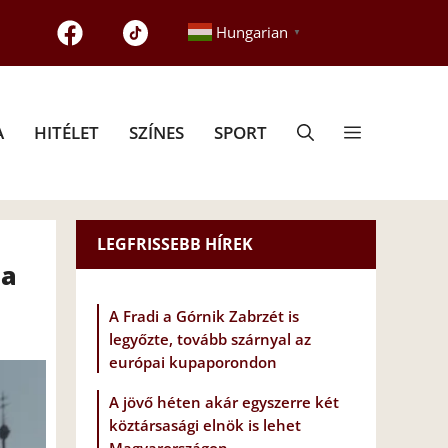
Hungarian
▼
A
HITÉLET
SZÍNES
SPORT
LEGFRISSEBB HÍREK
ja
A Fradi a Górnik Zabrzét is
legyőzte, tovább szárnyal az
európai kupaporondon
A jövő héten akár egyszerre két
köztársasági elnök is lehet