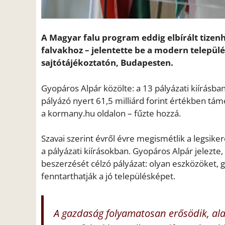
A Magyar falu program eddig elbírált tizen
falvakhoz – jelentette be a modern települé
sajtótájékoztatón, Budapesten.
Gyopáros Alpár közölte: a 13 pályázati kiírás
pályázó nyert 61,5 milliárd forint értékben tám
a kormany.hu oldalon – fűzte hozzá.
Szavai szerint évről évre megismétlik a legsi
a pályázati kiírásokban. Gyopáros Alpár jelezt
beszerzését célzó pályázat: olyan eszközöket,
fenntarthatják a jó településképet.
A gazdaság folyamatosan erősödik, alac