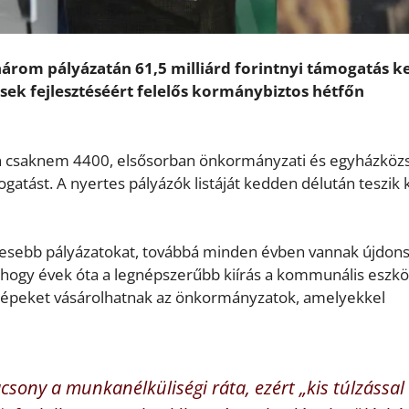
három pályázatán 61,5 milliárd forintnyi támogatás ke
sek fejlesztéséért felelős kormánybiztos hétfőn
ban csaknem 4400, elsősorban önkormányzati és egyházköz
ogatást. A nyertes pályázók listáját kedden délután teszik
keresebb pályázatokat, továbbá minden évben vannak újdon
e, hogy évek óta a legnépszerűbb kiírás a kommunális eszk
 gépeket vásárolhatnak az önkormányzatok, amelyekkel
sony a munkanélküliségi ráta, ezért „kis túlzással