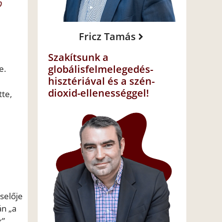
p
Fricz Tamás
Szakítsunk a
globálisfelmelegedés-
e.
hisztériával és a szén-
dioxid-ellenességgel!
tte,
selője
án „a
”.