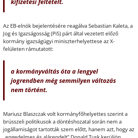
kifizetési feltételt.
Az EB-elnök bejelentésére reagálva Sebastian Kaleta, a
Jog és Igazságosság (PiS) párt által vezetett előző
kormány igazságügyi miniszterhelyettese az X-
felületen rámutatott:
a kormányváltás óta a lengyel
jogrendben még semmilyen változás
nem történt.
Mariusz Blaszczak volt kormányfőhelyettes szerint a
brüsszeli politikusok a döntéshozatal során nem a
jogállamiságot tartották szem előtt, hanem azt, hogy az
„engedelmes és alárendelt” Donald Tusk kerüljön