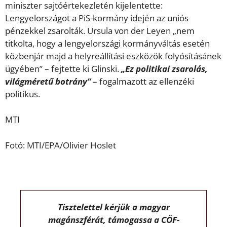
miniszter sajtóértekezletén kijelentette:
Lengyelországot a PiS-kormány idején az uniós
pénzekkel zsarolták. Ursula von der Leyen „nem
titkolta, hogy a lengyelországi kormányváltás esetén
közbenjár majd a helyreállítási eszközök folyósításánek
ügyében” – fejtette ki Glinski.
„Ez politikai zsarolás,
világméretű botrány”
– fogalmazott az ellenzéki
politikus.
MTI
Fotó: MTI/EPA/Olivier Hoslet
Tisztelettel kérjük a magyar
magánszférát, támogassa a CÖF-