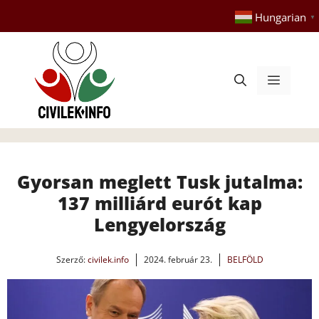
Kilépés
Hungarian
▼
a
tartalomba
Menü
Gyorsan meglett Tusk jutalma:
137 milliárd eurót kap
Lengyelország
Szerző:
civilek.info
2024. február 23.
BELFÖLD