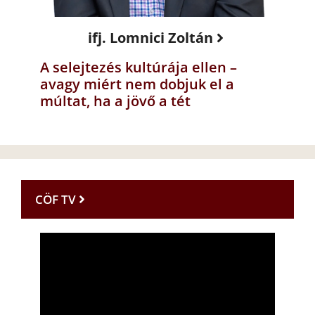
ifj. Lomnici Zoltán
A selejtezés kultúrája ellen –
avagy miért nem dobjuk el a
múltat, ha a jövő a tét
CÖF TV