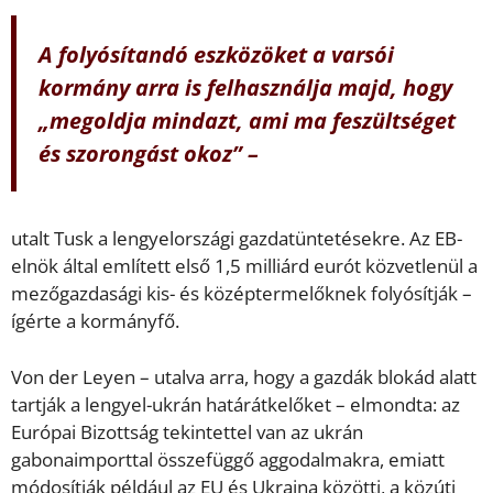
A folyósítandó eszközöket a varsói
kormány arra is felhasználja majd, hogy
„megoldja mindazt, ami ma feszültséget
és szorongást okoz” –
utalt Tusk a lengyelországi gazdatüntetésekre. Az EB-
elnök által említett első 1,5 milliárd eurót közvetlenül a
mezőgazdasági kis- és középtermelőknek folyósítják –
ígérte a kormányfő.
Von der Leyen – utalva arra, hogy a gazdák blokád alatt
tartják a lengyel-ukrán határátkelőket – elmondta: az
Európai Bizottság tekintettel van az ukrán
gabonaimporttal összefüggő aggodalmakra, emiatt
módosítják például az EU és Ukrajna közötti, a közúti