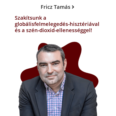
Fricz Tamás
Szakítsunk a
globálisfelmelegedés-hisztériával
és a szén-dioxid-ellenességgel!