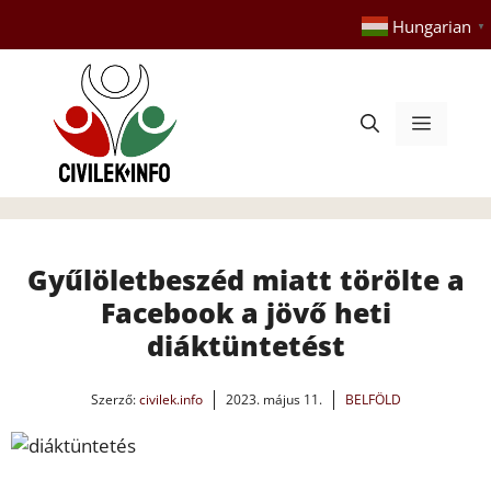
Kilépés
Hungarian
▼
a
tartalomba
Menü
Gyűlöletbeszéd miatt törölte a
Facebook a jövő heti
diáktüntetést
Szerző:
civilek.info
2023. május 11.
BELFÖLD