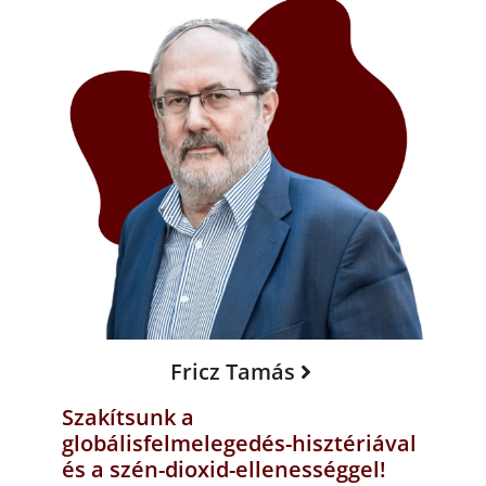
Fricz Tamás
Szakítsunk a
globálisfelmelegedés-hisztériával
és a szén-dioxid-ellenességgel!