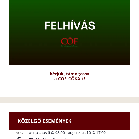
Kérjük, támogassa
a CÖF-CÖKA-t!
KÖZELGŐ ESEMÉNYEK
augusztus 6 @ 08:00
-
augusztus 10 @ 17:00
AUG