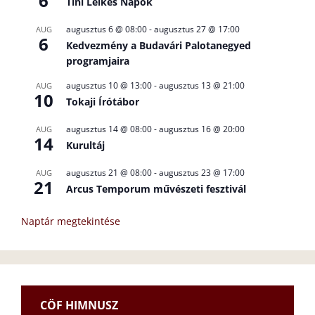
6
Tini Lelkes Napok
augusztus 6 @ 08:00
-
augusztus 27 @ 17:00
AUG
6
Kedvezmény a Budavári Palotanegyed
programjaira
augusztus 10 @ 13:00
-
augusztus 13 @ 21:00
AUG
10
Tokaji Írótábor
augusztus 14 @ 08:00
-
augusztus 16 @ 20:00
AUG
14
Kurultáj
augusztus 21 @ 08:00
-
augusztus 23 @ 17:00
AUG
21
Arcus Temporum művészeti fesztivál
Naptár megtekintése
CÖF HIMNUSZ