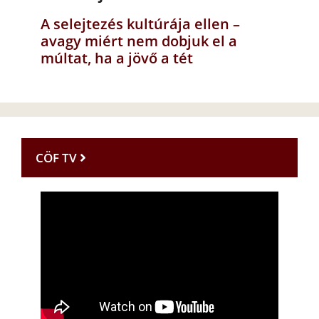
A selejtezés kultúrája ellen –
avagy miért nem dobjuk el a
múltat, ha a jövő a tét
CÖF TV