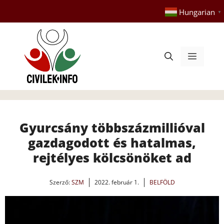
Kilépés
Hungarian
▼
a
tartalomba
Menü
Gyurcsány többszázmillióval
gazdagodott és hatalmas,
rejtélyes kölcsönöket ad
Szerző:
SZM
2022. február 1.
BELFÖLD