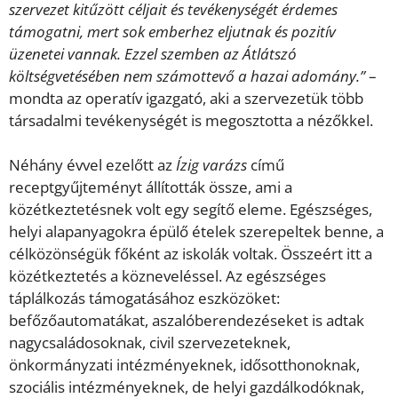
szervezet kitűzött céljait és tevékenységét érdemes
támogatni, mert sok emberhez eljutnak és pozitív
üzenetei vannak. Ezzel szemben az Átlátszó
költségvetésében nem számottevő a hazai adomány.”
–
mondta az operatív igazgató, aki a szervezetük több
társadalmi tevékenységét is megosztotta a nézőkkel.
Néhány évvel ezelőtt az
Ízig varázs
című
receptgyűjteményt állították össze, ami a
közétkeztetésnek volt egy segítő eleme. Egészséges,
helyi alapanyagokra épülő ételek szerepeltek benne, a
célközönségük főként az iskolák voltak. Összeért itt a
közétkeztetés a közneveléssel. Az egészséges
táplálkozás támogatásához eszközöket:
befőzőautomatákat, aszalóberendezéseket is adtak
nagycsaládosoknak, civil szervezeteknek,
önkormányzati intézményeknek, idősotthonoknak,
szociális intézményeknek, de helyi gazdálkodóknak,