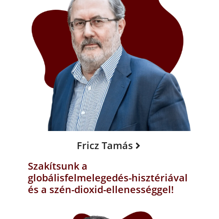
Fricz Tamás
Szakítsunk a
globálisfelmelegedés-hisztériával
és a szén-dioxid-ellenességgel!