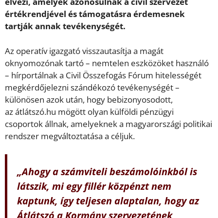
élvezi, amelyek azonosulnak a civil szervezet
értékrendjével és támogatásra érdemesnek
tartják annak tevékenységét.
Az operatív igazgató visszautasítja a magát
oknyomozónak tartó – nemtelen eszközöket használó
– hírportálnak a Civil Összefogás Fórum hitelességét
megkérdőjelezni szándékozó tevékenységét –
különösen azok után, hogy bebizonyosodott,
az átlátszó.hu mögött olyan külföldi pénzügyi
csoportok állnak, amelyeknek a magyarországi politikai
rendszer megváltoztatása a céljuk.
„Ahogy a számviteli beszámolóinkból is
látszik, mi egy fillér közpénzt nem
kaptunk, így teljesen alaptalan, hogy az
Átlátszó a Kormány szervezetének