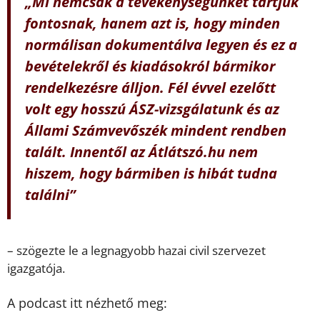
„Mi nemcsak a tevékenységünket tartjuk
fontosnak, hanem azt is, hogy minden
normálisan dokumentálva legyen és ez a
bevételekről és kiadásokról bármikor
rendelkezésre álljon. Fél évvel ezelőtt
volt egy hosszú ÁSZ-vizsgálatunk és az
Állami Számvevőszék mindent rendben
talált. Innentől az Átlátszó.hu nem
hiszem, hogy bármiben is hibát tudna
találni”
– szögezte le a legnagyobb hazai civil szervezet
igazgatója.
A podcast itt nézhető meg: