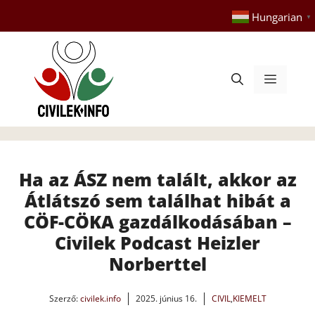
Kilépés
Hungarian
▼
a
tartalomba
Menü
Ha az ÁSZ nem talált, akkor az
Átlátszó sem találhat hibát a
CÖF-CÖKA gazdálkodásában –
Civilek Podcast Heizler
Norberttel
Szerző:
civilek.info
2025. június 16.
CIVIL
,
KIEMELT