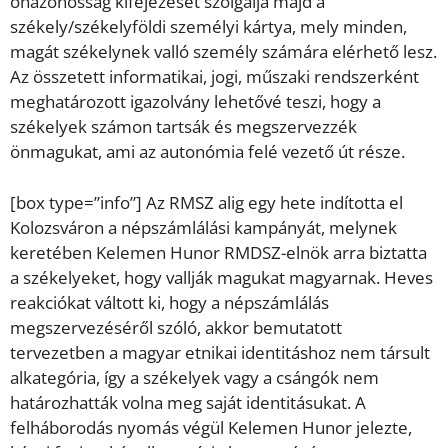
önazonosság kifejezését szolgálja majd a
székely/székelyföldi személyi kártya, mely minden,
magát székelynek valló személy számára elérhető lesz.
Az összetett informatikai, jogi, műszaki rendszerként
meghatározott igazolvány lehetővé teszi, hogy a
székelyek számon tartsák és megszervezzék
önmagukat, ami az autonómia felé vezető út része.
[box type=”info”] Az RMSZ alig egy hete indította el
Kolozsváron a népszámlálási kampányát, melynek
keretében Kelemen Hunor RMDSZ-elnök arra biztatta
a székelyeket, hogy vallják magukat magyarnak. Heves
reakciókat váltott ki, hogy a népszámlálás
megszervezéséről szóló, akkor bemutatott
tervezetben a magyar etnikai identitáshoz nem társult
alkategória, így a székelyek vagy a csángók nem
határozhatták volna meg saját identitásukat. A
felháborodás nyomás végül Kelemen Hunor jelezte,