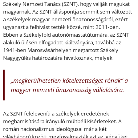
Székely Nemzeti Tanács (SZNT), hogy vallják magukat
magyarnak. Az SZNT álláspontja semmit sem változott
a székelyek magyar nemzeti önazonosságáról, ezért
ugyanazt a felhívást tették közzé, mint 2011-ben.
Ebben a Székelyföld autonómiastatútumára, az SZNT
alakuló ülésén elfogadott kiáltványára, továbbá az
1941-ben Marosvásárhelyen megtartott Székely
Nagygyűlés határozatára hivatkoznak, melyek
„megkerülhetetlen kötelezettséget rónak” a
magyar nemzeti önazonosság vállalására.
Az SZNT feleleveníti a székelyek eredetének
meghamisítására irányuló múltbéli kísérleteket. A
román nacionalizmus ideológusai már a két
világháború között megfogalmazták azt az igényüket,