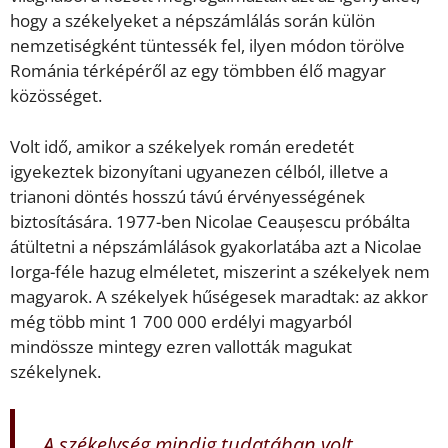
hogy a székelyeket a népszámlálás során külön
nemzetiségként tüntessék fel, ilyen módon törölve
Románia térképéről az egy tömbben élő magyar
közösséget.
Volt idő, amikor a székelyek román eredetét
igyekeztek bizonyítani ugyanezen célból, illetve a
trianoni döntés hosszú távú érvényességének
biztosítására. 1977-ben Nicolae Ceaușescu próbálta
átültetni a népszámlálások gyakorlatába azt a Nicolae
Iorga-féle hazug elméletet, miszerint a székelyek nem
magyarok. A székelyek hűségesek maradtak: az akkor
még több mint 1 700 000 erdélyi magyarból
mindössze mintegy ezren vallották magukat
székelynek.
„A székelység mindig tudatában volt