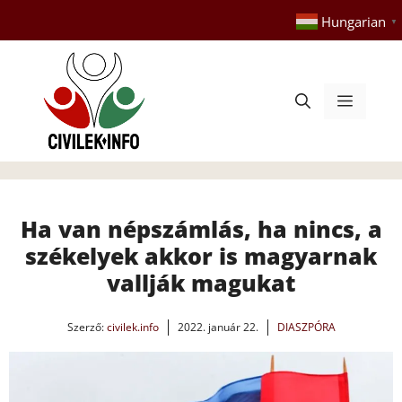
Kilépés
Hungarian
▼
a
tartalomba
Menü
Ha van népszámlás, ha nincs, a
székelyek akkor is magyarnak
vallják magukat
Szerző:
civilek.info
2022. január 22.
DIASZPÓRA