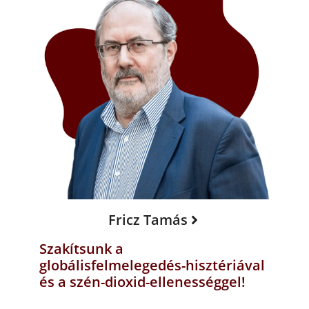
Fricz Tamás
Szakítsunk a
globálisfelmelegedés-hisztériával
és a szén-dioxid-ellenességgel!