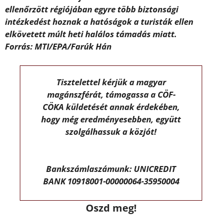
ellenőrzött régiójában egyre több biztonsági
intézkedést hoznak a hatóságok a turisták ellen
elkövetett múlt heti halálos támadás miatt.
Forrás: MTI/EPA/Farúk Hán
Tisztelettel kérjük a magyar
magánszférát, támogassa a CÖF-
CÖKA küldetését annak érdekében,
hogy még eredményesebben, együtt
szolgálhassuk a közjót!
Bankszámlaszámunk: UNICREDIT
BANK 10918001-00000064-35950004
Oszd meg!