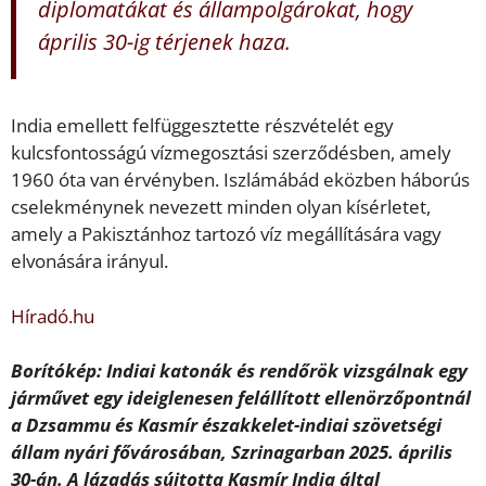
diplomatákat és állampolgárokat, hogy
április 30-ig térjenek haza.
India emellett felfüggesztette részvételét egy
kulcsfontosságú vízmegosztási szerződésben, amely
1960 óta van érvényben. Iszlámábád eközben háborús
cselekménynek nevezett minden olyan kísérletet,
amely a Pakisztánhoz tartozó víz megállítására vagy
elvonására irányul.
Híradó.hu
Borítókép: Indiai katonák és rendőrök vizsgálnak egy
járművet egy ideiglenesen felállított ellenörzőpontnál
a Dzsammu és Kasmír északkelet-indiai szövetségi
állam nyári fővárosában, Szrinagarban 2025. április
30-án. A lázadás sújtotta Kasmír India által