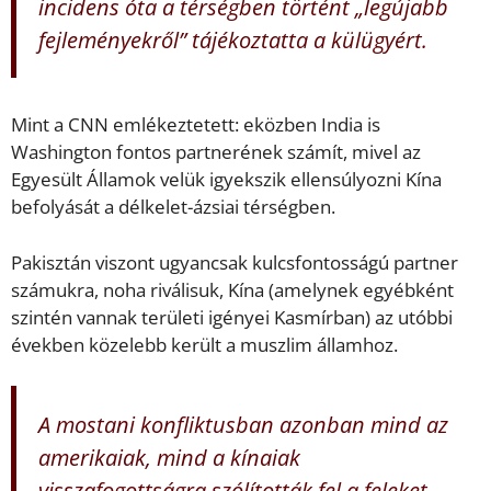
incidens óta a térségben történt „legújabb
fejleményekről” tájékoztatta a külügyért.
Mint a CNN emlékeztetett: eközben India is
Washington fontos partnerének számít, mivel az
Egyesült Államok velük igyekszik ellensúlyozni Kína
befolyását a délkelet-ázsiai térségben.
Pakisztán viszont ugyancsak kulcsfontosságú partner
számukra, noha riválisuk, Kína (amelynek egyébként
szintén vannak területi igényei Kasmírban) az utóbbi
években közelebb került a muszlim államhoz.
A mostani konfliktusban azonban mind az
amerikaiak, mind a kínaiak
visszafogottságra szólították fel a feleket.