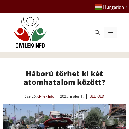
Kilépés
Hungarian
▼
a
tartalomba
Menü
Háború törhet ki két
atomhatalom között?
Szerző:
civilek.info
2025. május 1.
BELFÖLD