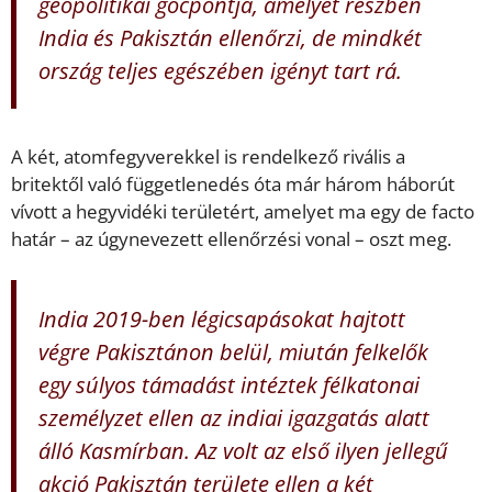
geopolitikai gócpontja, amelyet részben
India és Pakisztán ellenőrzi, de mindkét
ország teljes egészében igényt tart rá.
A két, atomfegyverekkel is rendelkező rivális a
britektől való függetlenedés óta már három háborút
vívott a hegyvidéki területért, amelyet ma egy de facto
határ – az úgynevezett ellenőrzési vonal – oszt meg.
India 2019-ben légicsapásokat hajtott
végre Pakisztánon belül, miután felkelők
egy súlyos támadást intéztek félkatonai
személyzet ellen az indiai igazgatás alatt
álló Kasmírban. Az volt az első ilyen jellegű
akció Pakisztán területe ellen a két