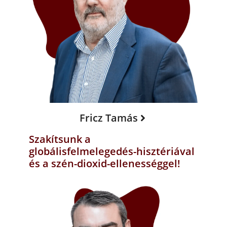
Fricz Tamás
Szakítsunk a
globálisfelmelegedés-hisztériával
és a szén-dioxid-ellenességgel!