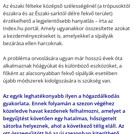
Az északi félteke középső szélességénél (a trópusoktól
északra és az Északi-sarktól délre fekvő terület)
érzékelhető a legjelentősebb hanyatlás – írta az
Index.hu portál. Amely ugyanakkor összesítette azokat
a kezdeményezéseket is, amelyekkel a sípályák
bezárása ellen harcoknak.
A probléma orvoslására ugyan már hosszú évek óta
alkalmaznak hóágyúkat és különböző eszközöket, a
főként az alacsonyabban fekvő sípályák esetében
újabb módszerek kidolgozására is szükség van.
Az egyik leghatékonyabb ilyen a hógazdálkodás
gyakorlata. Ennek folyamán a szezon végéhez
közeledve havat kezdenek felhalmozni, amelyet a
begyűjtést követően egy hatalmas, hőszigetelt
sátorba helyeznek, ahol a következő télig eláll. Az
ott összegyűjtött hó az új szezonban kiteríthető