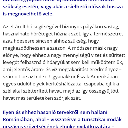
szükség esetén, vagy akár a síelhető időszak hossza
is megnövelhető vele.
Az eltárolt hó segítségével bizonyos pályákon vastag,
használható hóréteget húznak szét, így a természetre,
azaz hóesésre sincsen ahhoz szükség, hogy
megkezdődhessen a szezon. A módszer másik nagy
előnye, hogy ehhez a nagy mennyiségű vizet és sűrített
levegőt felhasználó hóágyúkat sem kell működtetniük,
ami jelentős áram- és vízmegtakarítást eredményez –
számolt be az Index. Ugyanakkor Észak-Amerikában
egyes üdülőhelyek kerítéshálózattal csapdába ejtik a
szél által szétterített havat, majd az így összegyűjtött
havat más területeken szórják szét.
Ilyen és ehhez hasonló tervekről nem hallani
Romániában, ahol – visszatérve a turisztikai irodák
országos szövetségének elnöke nyilatkozatára –