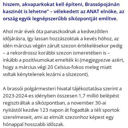
hiszem, akvaparkokat kell építeni, Brassópojánán
kaszinót is lehetne” – vélekedett az ANAT elnöke, az
ország egyik legnépszerűbb síközpontját említve.
Ahol már évek óta panaszkodnak a kedvezőtlen
időjárásra, így lassan hozzászoktak a kevés hóhoz, az
idén március végén zárult szezon értékelésekor pedig
– a rekordrossz korábbi szezon ismeretében is –
inkább a pozitívumokat emelték ki (megjegyezve azért,
hogy a március végi 20 Celsius-fokos meleg miatt
voltak kénytelenek lezárni a síszezont).
A brassói polgármesteri hivatal tájékoztatása szerint a
2023-2024-es idényben összesen 1,7 millió belépést
regisztráltak a síközpontban, a november 30-ai
nyitástól kezdve 123 napon át fogadták a téli sportok
szerelmeseit, ami az elmúlt szezonhoz képest egy
hónappal hosszabb időszak.