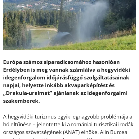
Európa számos síparadicsomához hasonlóan
Erdélyben is meg vannak számlálva a hegyvidéki
idegenforgalom időjárásfüggő szolgáltatásainak
napjai, helyette inkább akvaparképítést és
„Drakula-uralmat” ajánlanak az idegenforgalmi
szakemberek.
A hegyvidéki turizmus egyik legnagyobb problémája a
hó eltűnése – jelentette ki a romániai turisztikai irodák
országos szövetségének (ANAT) elnöke. Alin Burcea