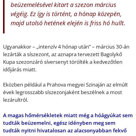
beüzemelésével kitart a szezon március
végéig. Ez így is történt, a hónap közepén,
majd utolsó hetének elején is friss hó hullt.
Ugyanakkor – „intenzív 4 hónap után” – március 30-án
lezárták a síszezont, az aznapra tervezett Bagolykő
Kupa szezonzáró síversenyt törölték a kedvezőtlen
időjárás miatt.
Eközben például a Prahova megyei Szinaján az elmúlt
évek legrosszabb síszezonjaként beszélnek a most
lezárultról.
A magas hőmérsékletek miatt még a hóágyúkat sem
tudták beüzemelni, egész idényben meg sem
tudták nyitni hivatalosan az alacsonyabban fekvő