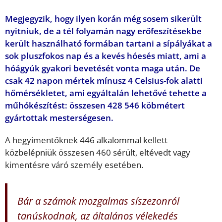
Megjegyzik, hogy ilyen korán még sosem sikerült
nyitniuk, de a tél folyamán nagy erőfeszítésekbe
került használható formában tartani a sípályákat a
sok pluszfokos nap és a kevés hóesés miatt, ami a
hóágyúk gyakori bevetését vonta maga után. De
csak 42 napon mértek mínusz 4 Celsius-fok alatti
hőmérsékletet, ami egyáltalán lehetővé tehette a
műhókészítést: összesen 428 546 köbmétert
gyártottak mesterségesen.
A hegyimentőknek 446 alkalommal kellett
közbelépniük összesen 460 sérült, eltévedt vagy
kimentésre váró személy esetében.
Bár a számok mozgalmas síszezonról
tanúskodnak, az általános vélekedés