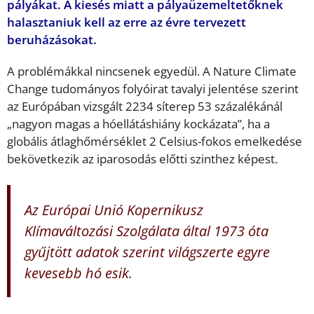
pályákat. A kiesés miatt a pályaüzemeltetőknek
halasztaniuk kell az erre az évre tervezett
beruházásokat.
A problémákkal nincsenek egyedül. A Nature Climate
Change tudományos folyóirat tavalyi jelentése szerint
az Európában vizsgált 2234 síterep 53 százalékánál
„nagyon magas a hóellátáshiány kockázata”, ha a
globális átlaghőmérséklet 2 Celsius-fokos emelkedése
bekövetkezik az iparosodás előtti szinthez képest.
Az Európai Unió Kopernikusz
Klímaváltozási Szolgálata által 1973 óta
gyűjtött adatok szerint világszerte egyre
kevesebb hó esik.