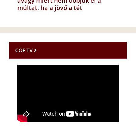
avagy miért nem dobjuk el a
múltat, ha a jövő a tét
CÖF TV