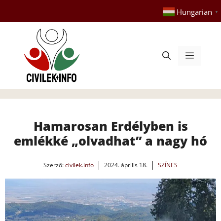
Kilépés
Hungarian
▼
a
tartalomba
Menü
Hamarosan Erdélyben is
emlékké „olvadhat” a nagy hó
Szerző:
civilek.info
2024. április 18.
SZÍNES