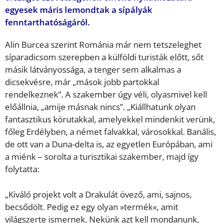
egyesek máris lemondtak a sípályák
fenntarthatóságáról.
Alin Burcea szerint Románia már nem tetszeleghet
síparadicsom szerepben a külföldi turisták előtt, sőt
másik látványossága, a tenger sem alkalmas a
dicsekvésre, már „mások jobb partokkal
rendelkeznek”. A szakember úgy véli, olyasmivel kell
előállnia, „amije másnak nincs”. „Kiállhatunk olyan
fantasztikus körutakkal, amelyekkel mindenkit verünk,
főleg Erdélyben, a német falvakkal, városokkal. Banális,
de ott van a Duna-delta is, az egyetlen Európában, ami
a miénk – sorolta a turisztikai szakember, majd így
folytatta:
„Kiváló projekt volt a Drakulát övező, ami, sajnos,
becsődölt. Pedig ez egy olyan »termék«, amit
világszerte ismernek. Nekünk azt kell mondanunk,