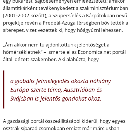
egy bukaresti sajtóeseményen emlékeztetett: amikor
államtitkárként tevékenykedett a szakminisztériumban
(2001-2002 között), a Szupersíelés a Kárpátokban nevű
projektje révén a Predeál-Azuga térségben bővítették a
síterepet, vizet vezettek ki, hogy hóágyúzni lehessen.
„Ám akkor nem tulajdonítottunk jelentőséget a
hőmérsékletnek” – ismerte el az Economica.net portál
által idézett szakember. Aki aláhúzta, hogy
a globális felmelegedés okozta hóhiány
Európa-szerte téma, Ausztriában és
Svájcban is jelentős gondokat okoz.
A gazdasági portál összeállításából kiderül, hogy egyes
osztrák síparadicsomokban emiatt már márciusban