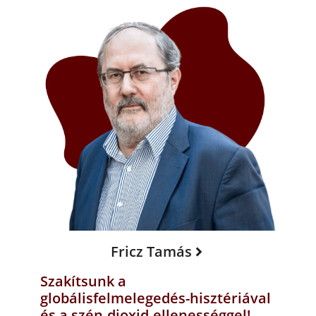
Fricz Tamás
Szakítsunk a
globálisfelmelegedés-hisztériával
és a szén-dioxid-ellenességgel!