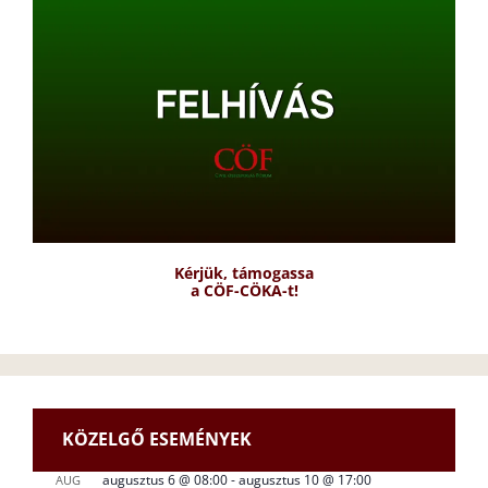
Kérjük, támogassa
a CÖF-CÖKA-t!
KÖZELGŐ ESEMÉNYEK
augusztus 6 @ 08:00
-
augusztus 10 @ 17:00
AUG