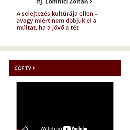
ifj. Lomnici Zoltán
A selejtezés kultúrája ellen –
avagy miért nem dobjuk el a
múltat, ha a jövő a tét
CÖF TV