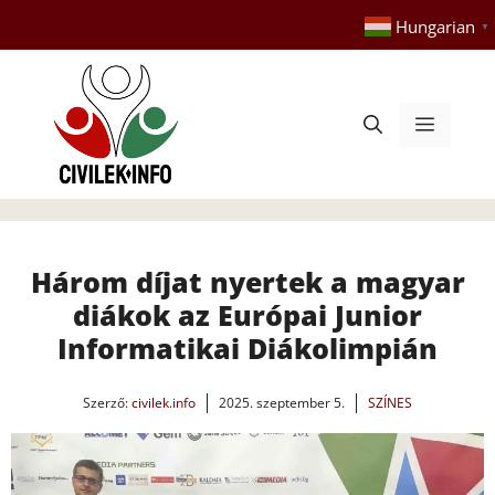
Kilépés
Hungarian
▼
a
tartalomba
Menü
Három díjat nyertek a magyar
diákok az Európai Junior
Informatikai Diákolimpián
Szerző:
civilek.info
2025. szeptember 5.
SZÍNES