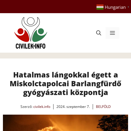
Kilépés
Hungarian
▼
a
tartalomba
Menü
Hatalmas lángokkal égett a
Miskolctapolcai Barlangfürdő
gyógyászati központja
Szerző:
civilek.info
2024. szeptember 7.
BELFÖLD