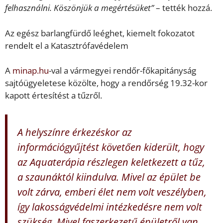
felhasználni. Köszönjük a megértésüket”
– tették hozzá.
Az egész barlangfürdő leéghet, kiemelt fokozatot
rendelt el a Katasztrófavédelem
A
minap.hu
-val a vármegyei rendőr-főkapitányság
sajtóügyeletese közölte, hogy a rendőrség 19.32-kor
kapott értesítést a tűzről.
A helyszínre érkezéskor az
információgyűjtést követően kiderült, hogy
az Aquaterápia részlegen keletkezett a tűz,
a szaunáktól kiindulva. Mivel az épület be
volt zárva, emberi élet nem volt veszélyben,
így lakosságvédelmi intézkedésre nem volt
szükség. Mivel faszerkezetű épületről van