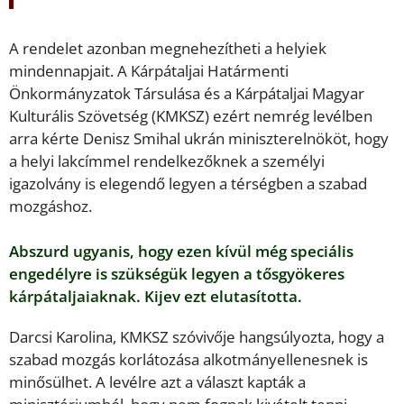
A rendelet azonban megnehezítheti a helyiek
mindennapjait. A Kárpátaljai Határmenti
Önkormányzatok Társulása és a Kárpátaljai Magyar
Kulturális Szövetség (KMKSZ) ezért nemrég levélben
arra kérte Denisz Smihal ukrán miniszterelnököt, hogy
a helyi lakcímmel rendelkezőknek a személyi
igazolvány is elegendő legyen a térségben a szabad
mozgáshoz.
Abszurd ugyanis, hogy ezen kívül még speciális
engedélyre is szükségük legyen a tősgyökeres
kárpátaljaiaknak. Kijev ezt elutasította.
Darcsi Karolina, KMKSZ szóvivője hangsúlyozta, hogy a
szabad mozgás korlátozása alkotmányellenesnek is
minősülhet. A levélre azt a választ kapták a