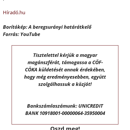
Híradó.hu
Borítókép: A beregsurányi határátkelő
Forrás: YouTube
Tisztelettel kérjük a magyar
magánszférát, támogassa a CÖF-
CÖKA küldetését annak érdekében,
hogy még eredményesebben, együtt
szolgálhassuk a közjót!
Bankszámlaszámunk: UNICREDIT
BANK 10918001-00000064-35950004
Oszd meg!