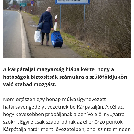
A kárpátaljai magyarság hiába kérte, hogy a
hatóságok biztosítsák számukra a szülőföldjükön
való szabad mozgást.
Nem egészen egy hónap múlva úgynevezett
határsávengedélyt vezetnek be Kárpátalján. A cél az,
hogy kevesebben próbáljanak a behívó elől nyugatra
szökni. Egyre csak szaporodnak az ellenőrző pontok
Kárpátalja határ menti övezeteiben, ahol szinte minden