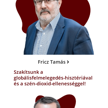
Fricz Tamás
Szakítsunk a
globálisfelmelegedés-hisztériával
és a szén-dioxid-ellenességgel!