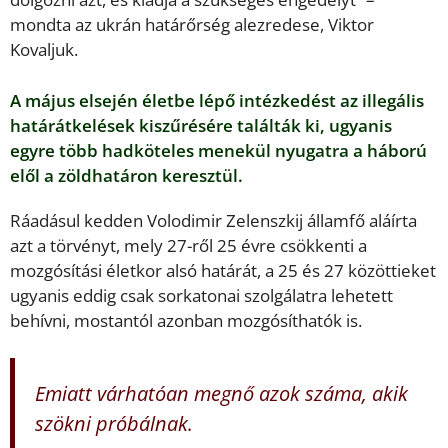
mondta az ukrán határőrség alezredese, Viktor
Kovaljuk.
A május elsején életbe lépő intézkedést az illegális
határátkelések kiszűrésére találták ki, ugyanis
egyre több hadköteles menekül nyugatra a háború
elől a zöldhatáron keresztül.
Ráadásul kedden Volodimir Zelenszkij államfő aláírta
azt a törvényt, mely 27-ről 25 évre csökkenti a
mozgósítási életkor alsó határát, a 25 és 27 közöttieket
ugyanis eddig csak sorkatonai szolgálatra lehetett
behívni, mostantól azonban mozgósíthatók is.
Emiatt várhatóan megnő azok száma, akik
szökni próbálnak.