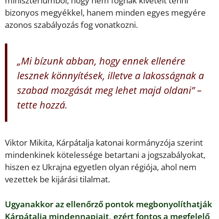
minisztériumból, hogy nem fognak kivételt tenni
bizonyos megyékkel, hanem minden egyes megyére
azonos szabályozás fog vonatkozni.
„Mi bízunk abban, hogy ennek ellenére
lesznek könnyítések, illetve a lakosságnak a
szabad mozgását meg lehet majd oldani” –
tette hozzá.
Viktor Mikita, Kárpátalja katonai kormányzója szerint
mindenkinek kötelessége betartani a jogszabályokat,
hiszen ez Ukrajna egyetlen olyan régiója, ahol nem
vezettek be kijárási tilalmat.
Ugyanakkor az ellenőrző pontok megbonyolíthatják
Kárpátalja mindennapjait, ezért fontos a megfelelő