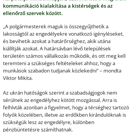
kommunikáció kialakítása a kistérségek és az
ellenőrző szervek között.
„A polgármesterek maguk is összegyűjthetik a
lakosságtól az engedélyekre vonatkozó igényléseket,
és bevihetik azokat a határőrséghez, akik utána
kiállítják azokat. A határsávban lévő települések
területén számos vállalkozás működik, és ott meg kell
teremteni a szükséges feltételeket ahhoz, hogy a
munkások szabadon tudjanak közlekedni” – mondta
Viktor Mikita.
Az ukrán hatóságok szerint a szabadságjogok nem
sérülnek az engedélyhez kötött mozgással. Arra is
felhívták azonban a figyelmet, hogy a térséghez tartozó
folyók közelében, illetve az erdőkben kirándulóknak is
szükségük lesz az engedélyre, különben
pénzbüntetésre számíthatnak.