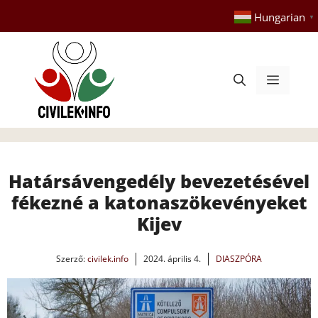
Kilépés
Hungarian
▼
a
tartalomba
Menü
Határsávengedély bevezetésével
fékezné a katonaszökevényeket
Kijev
Szerző:
civilek.info
2024. április 4.
DIASZPÓRA