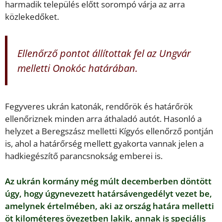
harmadik település előtt sorompó várja az arra
közlekedőket.
Ellenőrző pontot állítottak fel az Ungvár
melletti Onokóc határában.
Fegyveres ukrán katonák, rendőrök és határőrök
ellenőriznek minden arra áthaladó autót. Hasonló a
helyzet a Beregszász melletti Kígyós ellenőrző pontján
is, ahol a határőrség mellett gyakorta vannak jelen a
hadkiegészítő parancsnokság emberei is.
Az ukrán kormány még múlt decemberben döntött
úgy, hogy úgynevezett határsávengedélyt vezet be,
amelynek értelmében, aki az ország határa melletti
öt kilométeres övezetben lakik, annak is speciális