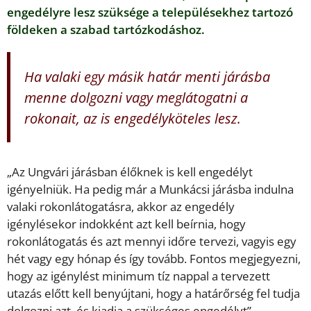
engedélyre lesz szüksége a településekhez tartozó
földeken a szabad tartózkodáshoz.
Ha valaki egy másik határ menti járásba
menne dolgozni vagy meglátogatni a
rokonait, az is engedélyköteles lesz.
„Az Ungvári járásban élőknek is kell engedélyt
igényelniük. Ha pedig már a Munkácsi járásba indulna
valaki rokonlátogatásra, akkor az engedély
igénylésekor indokként azt kell beírnia, hogy
rokonlátogatás és azt mennyi időre tervezi, vagyis egy
hét vagy egy hónap és így tovább. Fontos megjegyezni,
hogy az igénylést minimum tíz nappal a tervezett
utazás előtt kell benyújtani, hogy a határőrség fel tudja
dolgozni azt, és kiadja a szükséges engedélyt” –