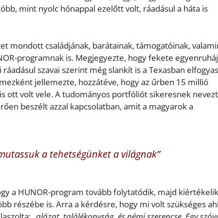
bb, mint nyolc hónappal ezelőtt volt, ráadásul a háta is
t mondott családjának, barátainak, támogatóinak, valami
NOR-programnak is. Megjegyezte, hogy fekete egyenruhá
i ráadásul szavai szerint még slankít is a Texasban elfogyas
mezként jellemezte, hozzátéve, hogy az űrben 15 millió
is ott volt vele. A tudományos portfóliót sikeresnek nevezt
merően beszélt azzal kapcsolatban, amit a magyarok a
gmutassuk a tehetségünket a világnak”
, hogy a HUNOR-program tovább folytatódik, majd kiértékelik
öbb részébe is. Arra a kérdésre, hogy mi volt szükséges ah
laszolta:
„alázat, találékonyság, és némi szerencse. Egy szóva