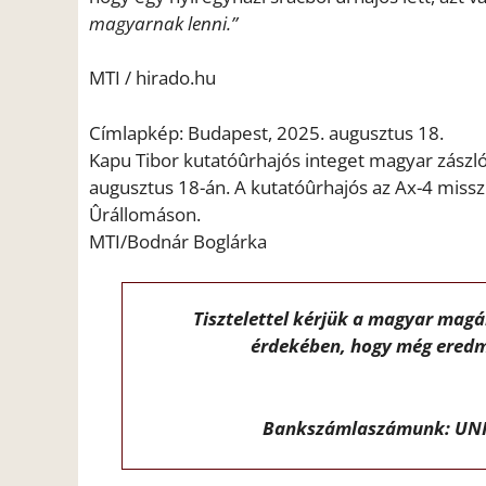
magyarnak lenni.”
MTI / hirado.hu
Címlapkép: Budapest, 2025. augusztus 18.
Kapu Tibor kutatóûrhajós integet magyar zászl
augusztus 18-án. A kutatóûrhajós az Ax-4 misszió
Ûrállomáson.
MTI/Bodnár Boglárka
Tisztelettel kérjük a magyar mag
érdekében, hogy még eredm
Bankszámlaszámunk: UNI