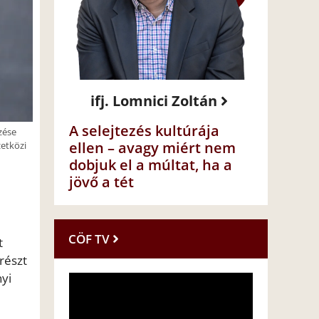
ifj. Lomnici Zoltán
A selejtezés kultúrája
zése
ellen – avagy miért nem
zetközi
dobjuk el a múltat, ha a
jövő a tét
CÖF TV
t
 részt
nyi