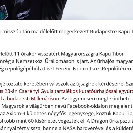
űrmisszó után ma délelőtt megérkezett Budapestre Kapu 
délelőtt 11 órakor visszatért Magyarországra Kapu Tibor
emrég a Nemzetközi Űrállomáson is járt. Az űrhajós magyar
ség repülőgépéből a Liszt Ferenc Nemzetközi Repülőtéren.
ékoztató keretében válaszolt az újságírók kérdéseire. Szi
s 23-án Cserényi Gyula tartalékos kutatóűrhajóssal együtt
d a budapesti Millenárison
. Az ingyenesen megtekinthető
agyarok a világűrben nevű Facebook-oldalon megjelent 
t, az Axiom-4 küldetés négyfős legénysége, köztük Kapu Tib
l több mint 60 kísérletet végeztek el. A Dragon űrkapszul
ánnyal tért vissza, benne a NASA hardverével és a küldet