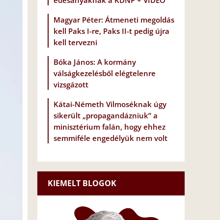
édesanyáknak a KDNP + VIDEÓ
Magyar Péter: Átmeneti megoldás
kell Paks I-re, Paks II-t pedig újra
kell tervezni
Bóka János: A kormány
válságkezelésből elégtelenre
vizsgázott
Kátai-Németh Vilmoséknak úgy
sikerült „propagandázniuk” a
minisztérium falán, hogy ehhez
semmiféle engedélyük nem volt
KIEMELT BLOGOK