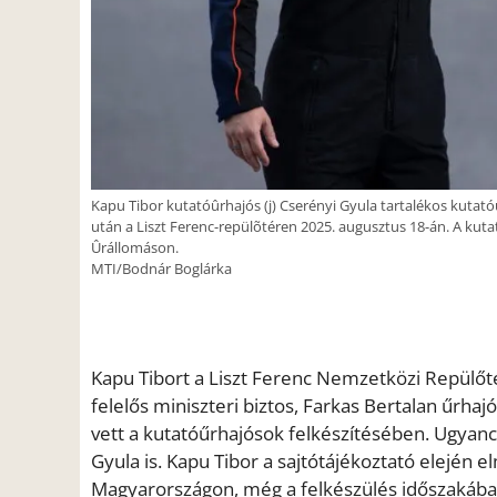
Kapu Tibor kutatóûrhajós (j) Cserényi Gyula tartalékos kutató
után a Liszt Ferenc-repülõtéren 2025. augusztus 18-án. A kutat
Ûrállomáson.
MTI/Bodnár Boglárka
Kapu Tibort a Liszt Ferenc Nemzetközi Repülőté
felelős miniszteri biztos, Farkas Bertalan űrhaj
vett a kutatóűrhajósok felkészítésében. Ugyanc
Gyula is. Kapu Tibor a sajtótájékoztató elején 
Magyarországon, még a felkészülés időszakába