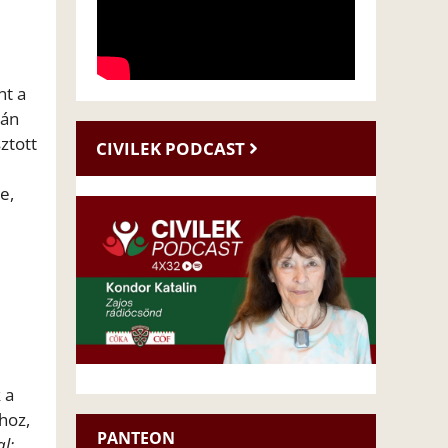
nt a
ján
ztott
CIVILEK PODCAST
e,
 a
hoz,
PANTEON
l: