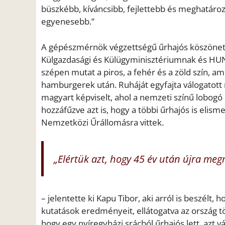
büszkébb, kíváncsibb, fejlettebb és meghatározó
egyenesebb.”
A gépészmérnök végzettségű űrhajós köszönete
Külgazdasági és Külügyminisztériumnak és HU
szépen mutat a piros, a fehér és a zöld szín, am
hamburgerek után. Ruháját egyfajta válogatott 
magyart képviselt, ahol a nemzeti színű lobogó 
hozzáfűzve azt is, hogy a többi űrhajós is elis
Nemzetközi Űrállomásra vittek.
„Elértük azt, hogy 45 év után újra me
– jelentette ki Kapu Tibor, aki arról is beszélt
kutatások eredményeit, ellátogatva az ország t
hogy egy nyíregyházi srácból űrhajós lett, azt vá