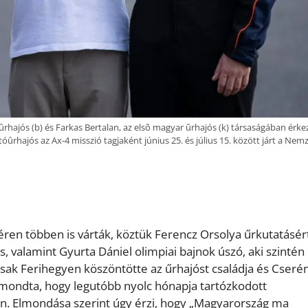
ûrhajós (b) és Farkas Bertalan, az elsõ magyar ûrhajós (k) társaságában érke
óûrhajós az Ax-4 misszió tagjaként június 25. és július 15. között járt a Nem
ren többen is várták, köztük Ferencz Orsolya űrkutatásér
ós, valamint Gyurta Dániel olimpiai bajnok úszó, aki szintén
sak Ferihegyen köszöntötte az űrhajóst családja és Cseré
elmondta, hogy legutóbb nyolc hónapja tartózkodott
n. Elmondása szerint úgy érzi, hogy „Magyarország ma