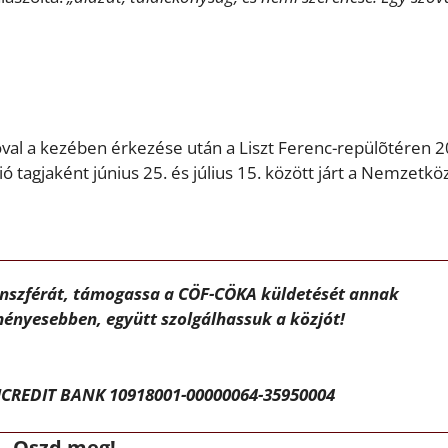
óval a kezében érkezése után a Liszt Ferenc-repülõtéren 2
 tagjaként június 25. és július 15. között járt a Nemzetköz
ánszférát, támogassa a CÖF-CÖKA küldetését annak
ényesebben, együtt szolgálhassuk a közjót!
CREDIT BANK 10918001-00000064-35950004
Oszd meg!