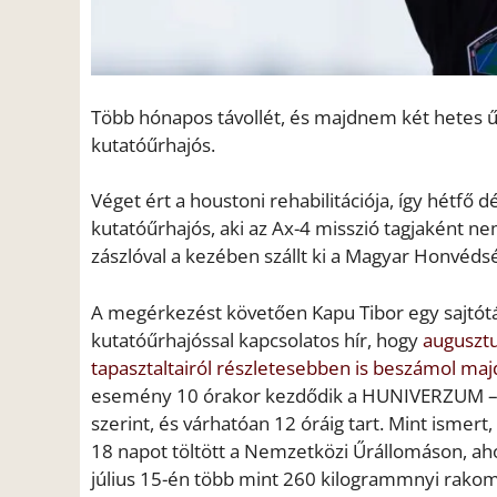
Több hónapos távollét, és majdnem két hetes 
kutatóűrhajós.
Véget ért a houstoni rehabilitációja, így hétfő 
kutatóűrhajós, aki az Ax-4 misszió tagjaként n
zászlóval a kezében szállt ki a Magyar Honvéd
A megérkezést követően Kapu Tibor egy sajtótáj
kutatóűrhajóssal kapcsolatos hír, hogy
augusztu
tapasztaltairól részletesebben is beszámol maj
esemény 10 órakor kezdődik a HUNIVERZUM – M
szerint, és várhatóan 12 óráig tart. Mint ismer
18 napot töltött a Nemzetközi Űrállomáson, aho
július 15-én több mint 260 kilogrammnyi rakom