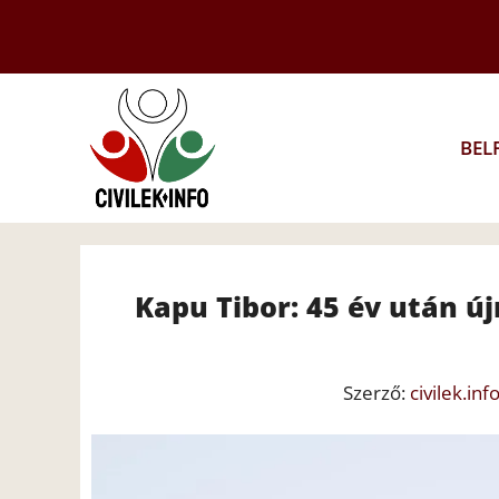
Kilépés
a
tartalomba
BEL
Kapu Tibor: 45 év után 
Szerző:
civilek.inf