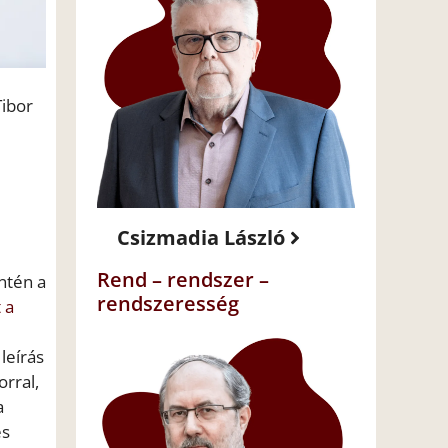
Tibor
Csizmadia László
Rend – rendszer –
ntén a
rendszeresség
 a
leírás
orral,
a
és