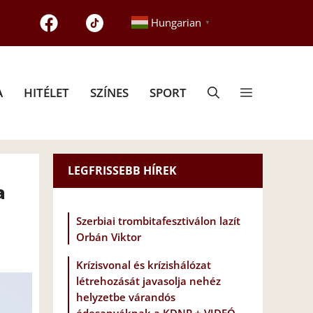
Hungarian
▼
A
HITÉLET
SZÍNES
SPORT
LEGFRISSEBB HÍREK
a
Szerbiai trombitafesztiválon lazít
Orbán Viktor
Krízisvonal és krízishálózat
létrehozását javasolja nehéz
helyzetbe várandós