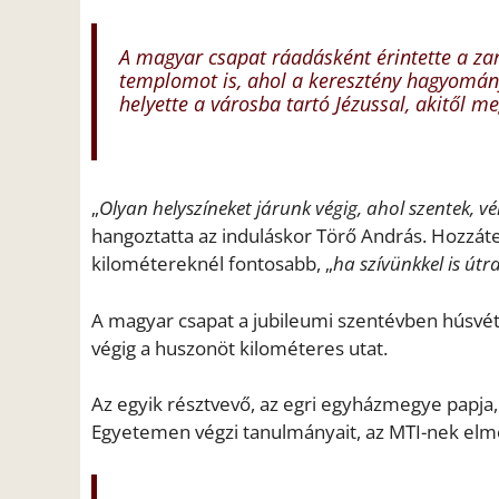
A magyar csapat ráadásként érintette a z
templomot is, ahol a keresztény hagyomány
helyette a városba tartó Jézussal, akitől 
„
Olyan helyszíneket járunk végig, ahol szentek
hangoztatta az induláskor Törő András. Hozzáte
kilométereknél fontosabb, „
ha szívünkkel is útr
A magyar csapat a jubileumi szentévben húsvét
végig a huszonöt kilométeres utat.
Az egyik résztvevő, az egri egyházmegye papja,
Egyetemen végzi tanulmányait, az MTI-nek elm