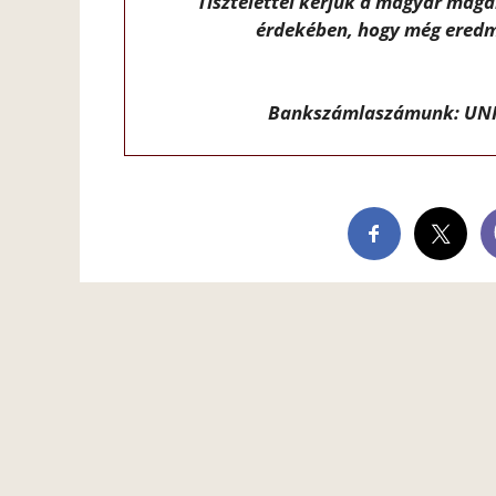
Tisztelettel kérjük a magyar mag
érdekében, hogy még eredm
Bankszámlaszámunk: UNI