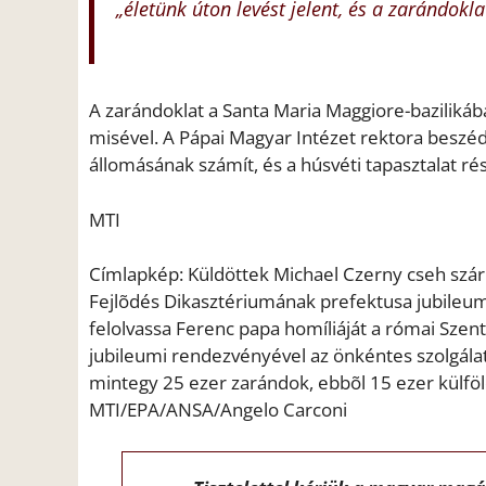
„életünk úton levést jelent, és a zarándok
A zarándoklat a Santa Maria Maggiore-baziliká
misével. A Pápai Magyar Intézet rektora beszéd
állomásának számít, és a húsvéti tapasztalat rés
MTI
Címlapkép: Küldöttek Michael Czerny cseh szár
Fejlõdés Dikasztériumának prefektusa jubileum
felolvassa Ferenc papa homíliáját a római Szent
jubileumi rendezvényével az önkéntes szolgálat 
mintegy 25 ezer zarándok, ebbõl 15 ezer külföl
MTI/EPA/ANSA/Angelo Carconi