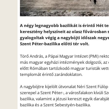
A négy legnagyobb bazilikát is érintő Hét
keresztény helyszíneit az olasz fővárosban
gyalogoltak végig a nagyböjti időszak negy
Szent Péter-bazilika előtti tér volt.
Törő András, a Pápai Magyar Intézet (PMI) rek
más magyar egyházi intézmények dolgozói, az 
előtt Rómában tartózkodó magyar turisták vette
templomát érintő zarándoklaton.
A nagyböjtre kijelölt útvonalat Néri Szent Fül
szerepel a Szent Péter-, a városfalakon kívüli Sz
bazilika, valamint a jézusi kereszt egyik darabjá
bazilika és a Szent Sebestyén-bazilika.