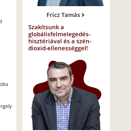
Fricz Tamás
a
Szakítsunk a
globálisfelmelegedés-
hisztériával és a szén-
dioxid-ellenességgel!
olta
ergely