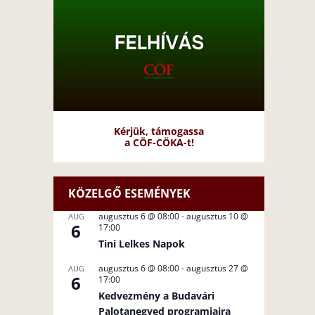
Kérjük, támogassa
a CÖF-CÖKA-t!
KÖZELGŐ ESEMÉNYEK
augusztus 6 @ 08:00
-
augusztus 10 @
AUG
6
17:00
Tini Lelkes Napok
augusztus 6 @ 08:00
-
augusztus 27 @
AUG
6
17:00
Kedvezmény a Budavári
Palotanegyed programjaira