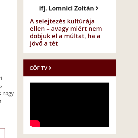
ifj. Lomnici Zoltán
A selejtezés kultúrája
ellen – avagy miért nem
dobjuk el a múltat, ha a
jövő a tét
CÖF TV
i
s
k nagy
n