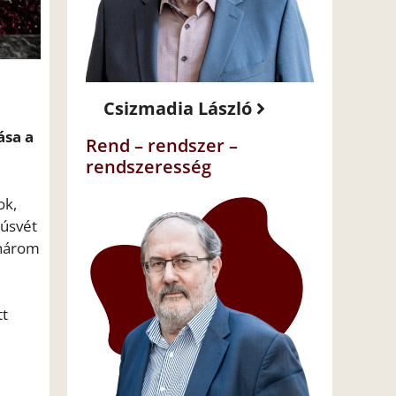
b
Csizmadia László
ása a
Rend – rendszer –
rendszeresség
ok,
húsvét
 három
tt