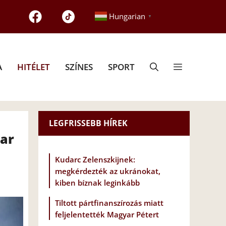
Hungarian
▼
A
HITÉLET
SZÍNES
SPORT
LEGFRISSEBB HÍREK
ar
Kudarc Zelenszkijnek:
megkérdezték az ukránokat,
kiben bíznak leginkább
Tiltott pártfinanszírozás miatt
feljelentették Magyar Pétert