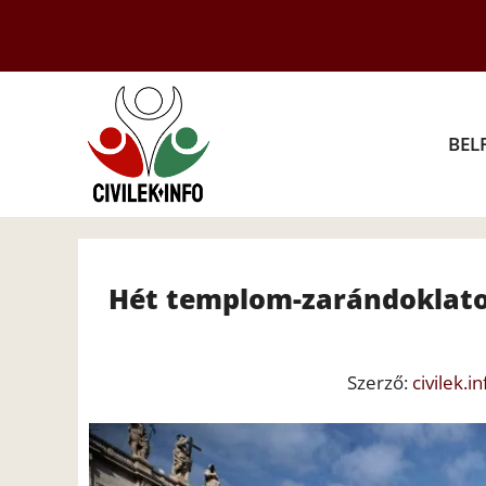
Kilépés
a
tartalomba
BEL
Hét templom-zarándoklato
Szerző:
civilek.in