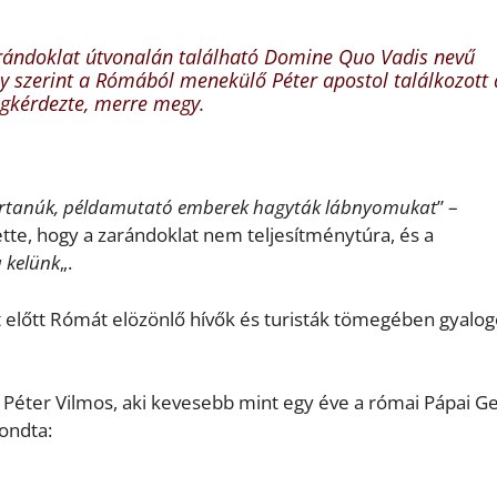
arándoklat útvonalán található Domine Quo Vadis nevű
 szerint a Rómából menekülő Péter apostol találkozott 
megkérdezte, merre megy.
, vértanúk, példamutató emberek hagyták lábnyomukat
” –
tte, hogy a zarándoklat nem teljesítménytúra, és a
a kelünk
„.
 előtt Rómát elözönlő hívők és turisták tömegében gyalog
 Péter Vilmos, aki kevesebb mint egy éve a római Pápai G
ondta: