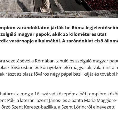
 templom-zarándoklaton járták be Róma legjelentőseb
 szolgáló magyar papok, akik 25 kilométeres utat
edik vasárnapja alkalmából. A zarándoklat első állom
tora vezetésével a Rómában tanuló és szolgáló magyar pap
olasz fővárosban és környékén élő magyarok, valamint a 
k részt az olasz főváros négy pápai bazilikáját és további
öp határozta meg a 16. század közepén: a hét templom közö
ent Pál-, a lateráni Szent János- és a Santa Maria Maggiore-
t őrző Szent Kereszt-bazilika, a Szent Lőrincről elnevezett