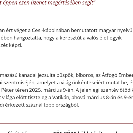
lat éppen ezen üzenet megértésében segít”
ban ért véget a Cesi-kápolnában bemutatott magyar nyelvű
ében hangoztatta, hogy a keresztút a valós élet egyik
zét képzi.
mazású kanadai jezsuita püspök, bíboros, az Átfogó Ember
i szentmiséjén, amelyet a világ önkénteseiért mutat be, é
 Péter téren 2025. március 9-én. A jelenlegi szentév ötödi
világa elõtt tiszteleg a Vatikán, ahová március 8-án és 9-é
di érkezett száznál több országból.