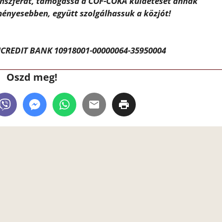
ánszférát, támogassa a CÖF-CÖKA küldetését annak
ényesebben, együtt szolgálhassuk a közjót!
CREDIT BANK 10918001-00000064-35950004
Oszd meg!