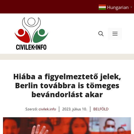
Kilépés
Hungarian
▼
a
tartalomba
Menü
Hiába a figyelmeztető jelek,
Berlin továbbra is tömeges
bevándorlást akar
Szerző:
civilek.info
2023. július 10.
BELFÖLD