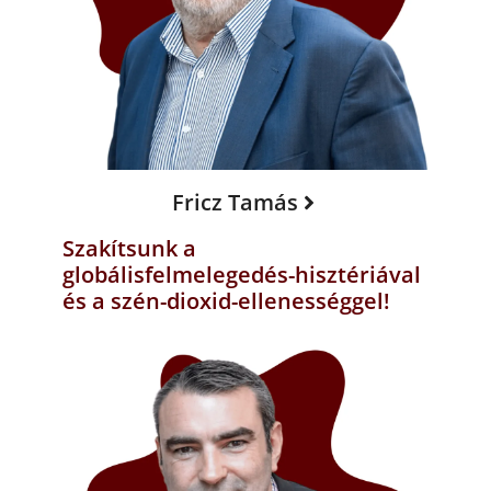
Fricz Tamás
Szakítsunk a
globálisfelmelegedés-hisztériával
és a szén-dioxid-ellenességgel!