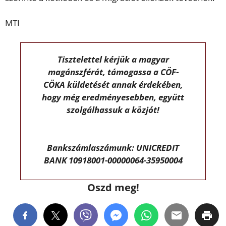
MTI
Tisztelettel kérjük a magyar
magánszférát, támogassa a CÖF-
CÖKA küldetését annak érdekében,
hogy még eredményesebben, együtt
szolgálhassuk a közjót!
Bankszámlaszámunk: UNICREDIT
BANK 10918001-00000064-35950004
Oszd meg!