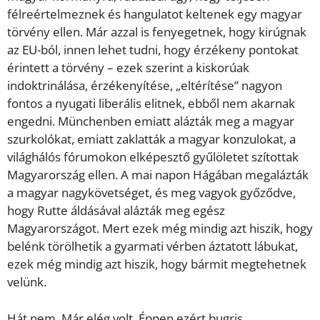
félreértelmeznek és hangulatot keltenek egy magyar
törvény ellen. Már azzal is fenyegetnek, hogy kirúgnak
az EU-ból, innen lehet tudni, hogy érzékeny pontokat
érintett a törvény – ezek szerint a kiskorúak
indoktrinálása, érzékenyítése, „eltérítése” nagyon
fontos a nyugati liberális elitnek, ebből nem akarnak
engedni. Münchenben emiatt alázták meg a magyar
szurkolókat, emiatt zaklatták a magyar konzulokat, a
világhálós fórumokon elképesztő gyűlöletet szítottak
Magyarország ellen. A mai napon Hágában megalázták
a magyar nagykövetséget, és meg vagyok győződve,
hogy Rutte áldásával alázták meg egész
Magyarországot. Mert ezek még mindig azt hiszik, hogy
belénk törölhetik a gyarmati vérben áztatott lábukat,
ezek még mindig azt hiszik, hogy bármit megtehetnek
velünk.
Hát nem. Már elég volt. Éppen ezért bugris,