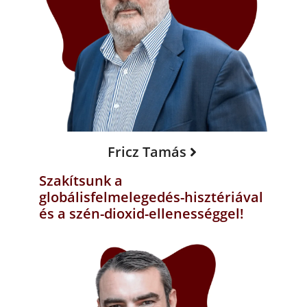
Fricz Tamás
Szakítsunk a
globálisfelmelegedés-hisztériával
és a szén-dioxid-ellenességgel!