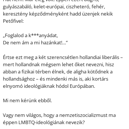
gulyászabáló, kelet-európai, ciszheteró, fehér,
keresztény képződményként hadd üzenjek nekik
Petőfivel:
„Foglalod a k***anyádat,
De nem ám a mi hazánkat!…”
Értse ezt meg a két szerencsétlen hollandiai liberális –
mert hollandnak mégsem lehet őket nevezni, hisz
abban a fizikai térben élnek, de aligha kötődnek a
hollandsághoz – és mindenki más is, aki kortárs
elnyomó ideológiáknak hódol Európában.
Mi nem kérünk ebből.
Vagy nem világos, hogy a nemzetiszocializmust ma
éppen LMBTQ-ideológiának nevezik?