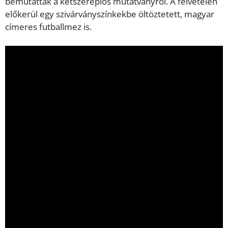
bemutattak a kétszereplős mutatványról. A felvételen
előkerül egy szivárványszínkekbe öltöztetett, magyar
címeres futballmez is.