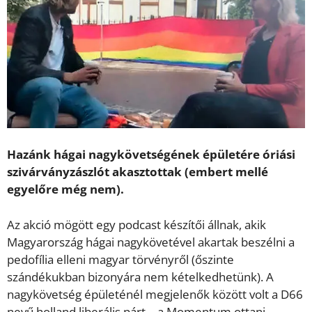
Hazánk hágai nagykövetségének épületére óriási
szivárványzászlót akasztottak (embert mellé
egyelőre még nem).
Az akció mögött egy podcast készítői állnak, akik
Magyarország hágai nagykövetével akartak beszélni a
pedofília elleni magyar törvényről (őszinte
szándékukban bizonyára nem kételkedhetünk). A
nagykövetség épületénél megjelenők között volt a D66
nevű holland liberális párt – a Momentum ottani