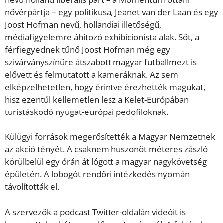
nővérpártja – egy politikusa, Jeanet van der Laan és egy
Joost Hofman nevű, hollandiai illetőségű,
médiafigyelemre áhítozó exhibicionista alak. Sőt, a
férfiegyednek tűnő Joost Hofman még egy
szivárványszínűre átszabott magyar futballmezt is
elővett és felmutatott a kameráknak. Az sem
elképzelhetetlen, hogy érintve érezhették magukat,
hisz ezentúl kellemetlen lesz a Kelet-Európában
turistáskodó nyugat-európai pedofiloknak.
Külügyi források megerősítették a Magyar Nemzetnek
az akció tényét. A csaknem huszonöt méteres zászló
körülbelül egy órán át lógott a magyar nagykövetség
épületén. A lobogót rendőri intézkedés nyomán
távolították el.
A szervezők a podcast Twitter-oldalán videóit is