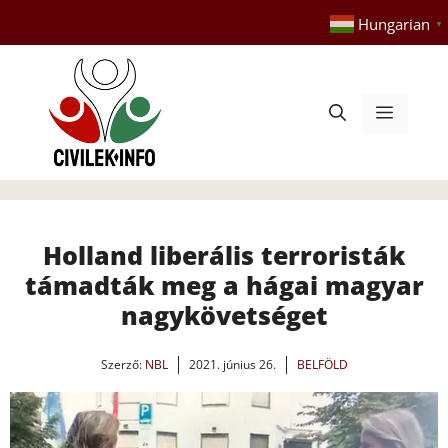
Kilépés
Hungarian
▼
a
tartalomba
Menü
Holland liberális terroristák
támadták meg a hágai magyar
nagykövetséget
Szerző:
NBL
2021. június 26.
BELFÖLD