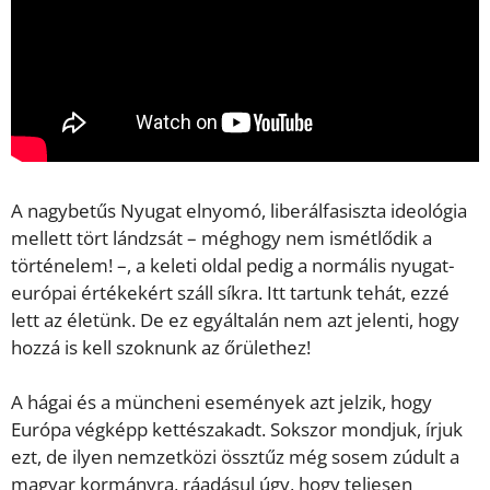
A nagybetűs Nyugat elnyomó, liberálfasiszta ideológia
mellett tört lándzsát – méghogy nem ismétlődik a
történelem! –, a keleti oldal pedig a normális nyugat-
európai értékekért száll síkra. Itt tartunk tehát, ezzé
lett az életünk. De ez egyáltalán nem azt jelenti, hogy
hozzá is kell szoknunk az őrülethez!
A hágai és a müncheni események azt jelzik, hogy
Európa végképp kettészakadt. Sokszor mondjuk, írjuk
ezt, de ilyen nemzetközi össztűz még sosem zúdult a
magyar kormányra, ráadásul úgy, hogy teljesen