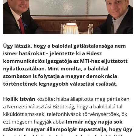
Úgy látszik, hogy a baloldal gátlástalansága nem
ismer határokat – jelentette ki a Fidesz
kommunikációs igazgatója az MTI-hez eljuttatott
nyilatkozatában. Mint mondta, a baloldal
szombaton is folytatja a magyar demokrácia
történetének legnagyobb választási csalását.
Hollik István
közölte: hiába állapította meg pénteken
a Nemzeti Választási Bizottság, hogy a baloldal által
kiküldött sms-sek, telefonhívások törvénysértőek, ők
ezt mégsem hagyják abba.
Immár négy napja sok
százezer magyar állampolgár tapasztalja, hogy úgy