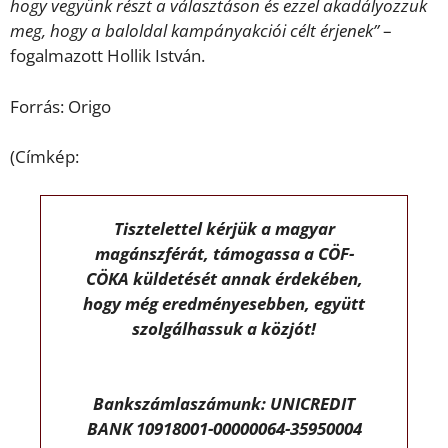
hogy vegyünk részt a választáson és ezzel akadályozzuk
meg, hogy a baloldal kampányakciói célt érjenek”
–
fogalmazott Hollik István.
Forrás: Origo
(Címkép:
Tisztelettel kérjük a magyar
magánszférát, támogassa a CÖF-
CÖKA küldetését annak érdekében,
hogy még eredményesebben, együtt
szolgálhassuk a közjót!
Bankszámlaszámunk: UNICREDIT
BANK 10918001-00000064-35950004