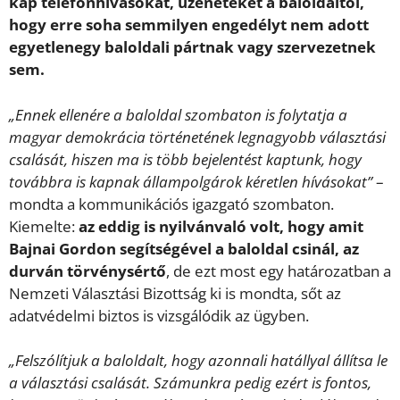
kap telefonhívásokat, üzeneteket a baloldaltól,
hogy erre soha semmilyen engedélyt nem adott
egyetlenegy baloldali pártnak vagy szervezetnek
sem.
„Ennek ellenére a baloldal szombaton is folytatja a
magyar demokrácia történetének legnagyobb választási
csalását, hiszen ma is több bejelentést kaptunk, hogy
továbbra is kapnak állampolgárok kéretlen hívásokat”
–
mondta a kommunikációs igazgató szombaton.
Kiemelte:
az eddig is nyilvánvaló volt, hogy amit
Bajnai Gordon segítségével a baloldal csinál, az
durván törvénysértő
, de ezt most egy határozatban a
Nemzeti Választási Bizottság ki is mondta, sőt az
adatvédelmi biztos is vizsgálódik az ügyben.
„Felszólítjuk a baloldalt, hogy azonnali hatállyal állítsa le
a választási csalását. Számunkra pedig ezért is fontos,