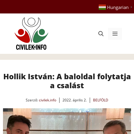
Kilépés
Hungarian
▼
a
tartalomba
Menü
Hollik István: A baloldal folytatja
a csalást
Szerző:
civilek.info
2022. április 2.
BELFÖLD