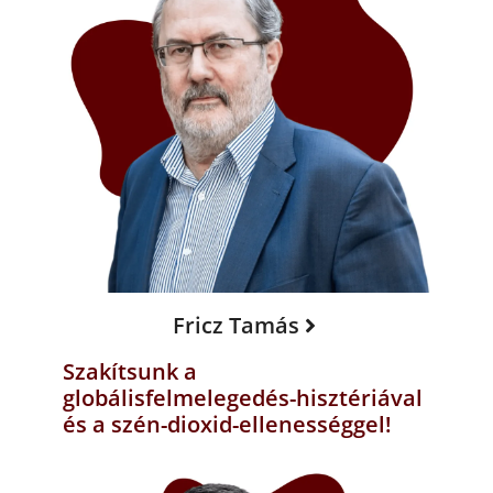
Fricz Tamás
Szakítsunk a
globálisfelmelegedés-hisztériával
és a szén-dioxid-ellenességgel!