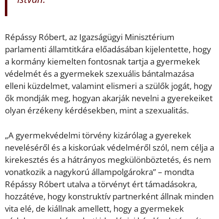
Répássy Róbert, az Igazságügyi Minisztérium
parlamenti államtitkára előadásában kijelentette, hogy
a kormány kiemelten fontosnak tartja a gyermekek
védelmét és a gyermekek szexuális bántalmazása
elleni küzdelmet, valamint elismeri a szülők jogát, hogy
ők mondják meg, hogyan akarják nevelni a gyerekeiket
olyan érzékeny kérdésekben, mint a szexualitás.
„A gyermekvédelmi törvény kizárólag a gyerekek
neveléséről és a kiskorúak védelméről szól, nem célja a
kirekesztés és a hátrányos megkülönböztetés, és nem
vonatkozik a nagykorú állampolgárokra” – mondta
Répássy Róbert utalva a törvényt ért támadásokra,
hozzátéve, hogy konstruktív partnerként állnak minden
vita elé, de kiállnak amellett, hogy a gyermekek