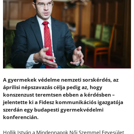
A gyermekek védelme nemzeti sorskérdés, az
áprilisi népszavazás célja pedig az, hogy
konszenzust teremtsen ebben a kérdésben –
jelentette ki a Fidesz kommunikációs igazgatója
szerdán egy budapesti gyermekvédelmi
konferencián.
Hollik István a Mindennapok Női Szemmel Egyesület