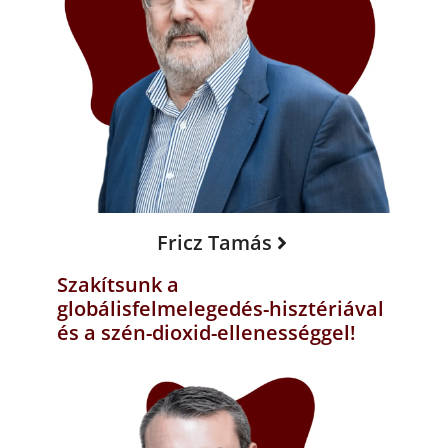
Fricz Tamás
Szakítsunk a
globálisfelmelegedés-hisztériával
és a szén-dioxid-ellenességgel!