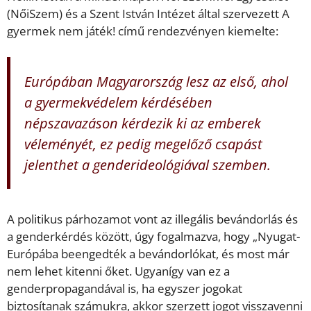
(NőiSzem) és a Szent István Intézet által szervezett A
gyermek nem játék! című rendezvényen kiemelte:
Európában Magyarország lesz az első, ahol
a gyermekvédelem kérdésében
népszavazáson kérdezik ki az emberek
véleményét, ez pedig megelőző csapást
jelenthet a genderideológiával szemben.
A politikus párhozamot vont az illegális bevándorlás és
a genderkérdés között, úgy fogalmazva, hogy „Nyugat-
Európába beengedték a bevándorlókat, és most már
nem lehet kitenni őket. Ugyanígy van ez a
genderpropagandával is, ha egyszer jogokat
biztosítanak számukra, akkor szerzett jogot visszavenni