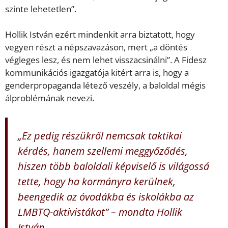
szinte lehetetlen”.
Hollik István ezért mindenkit arra biztatott, hogy
vegyen részt a népszavazáson, mert „a döntés
végleges lesz, és nem lehet visszacsinálni”. A Fidesz
kommunikációs igazgatója kitért arra is, hogy a
genderpropaganda létező veszély, a baloldal mégis
álproblémának nevezi.
„Ez pedig részükről nemcsak taktikai
kérdés, hanem szellemi meggyőződés,
hiszen több baloldali képviselő is világossá
tette, hogy ha kormányra kerülnek,
beengedik az óvodákba és iskolákba az
LMBTQ-aktivistákat” – mondta Hollik
István.