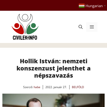
Kilépés
Hungarian
▼
a
tartalomba
Menü
Hollik István: nemzeti
konszenzust jelenthet a
népszavazás
Szerző:
habe
2022. január 27.
BELFÖLD