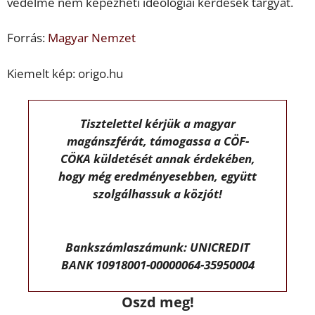
védelme nem képezheti ideológiai kérdések tárgyát.
Forrás:
Magyar Nemzet
Kiemelt kép: origo.hu
Tisztelettel kérjük a magyar
magánszférát, támogassa a CÖF-
CÖKA küldetését annak érdekében,
hogy még eredményesebben, együtt
szolgálhassuk a közjót!
Bankszámlaszámunk: UNICREDIT
BANK 10918001-00000064-35950004
Oszd meg!