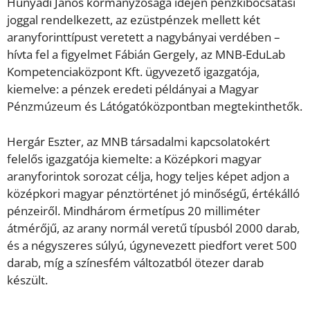
Hunyadi János kormányzósága idején pénzkibocsátási
joggal rendelkezett, az ezüstpénzek mellett két
aranyforinttípust veretett a nagybányai verdében –
hívta fel a figyelmet Fábián Gergely, az MNB-EduLab
Kompetenciaközpont Kft. ügyvezető igazgatója,
kiemelve: a pénzek eredeti példányai a Magyar
Pénzmúzeum és Látógatóközpontban megtekinthetők.
Hergár Eszter, az MNB társadalmi kapcsolatokért
felelős igazgatója kiemelte: a Középkori magyar
aranyforintok sorozat célja, hogy teljes képet adjon a
középkori magyar pénztörténet jó minőségű, értékálló
pénzeiről. Mindhárom érmetípus 20 milliméter
átmérőjű, az arany normál veretű típusból 2000 darab,
és a négyszeres súlyú, úgynevezett piedfort veret 500
darab, míg a színesfém változatból ötezer darab
készült.