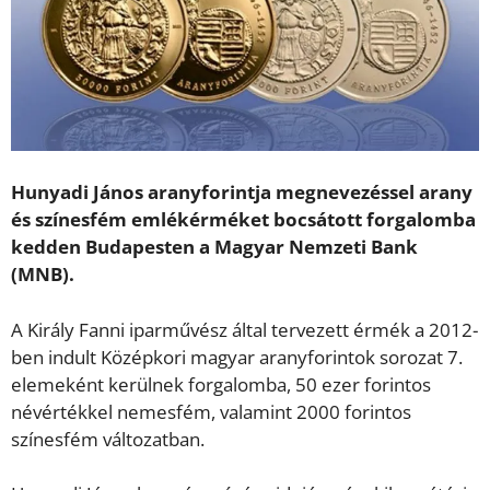
Hunyadi János aranyforintja megnevezéssel arany
és színesfém emlékérméket bocsátott forgalomba
kedden Budapesten a Magyar Nemzeti Bank
(MNB).
A Király Fanni iparművész által tervezett érmék a 2012-
ben indult Középkori magyar aranyforintok sorozat 7.
elemeként kerülnek forgalomba, 50 ezer forintos
névértékkel nemesfém, valamint 2000 forintos
színesfém változatban.