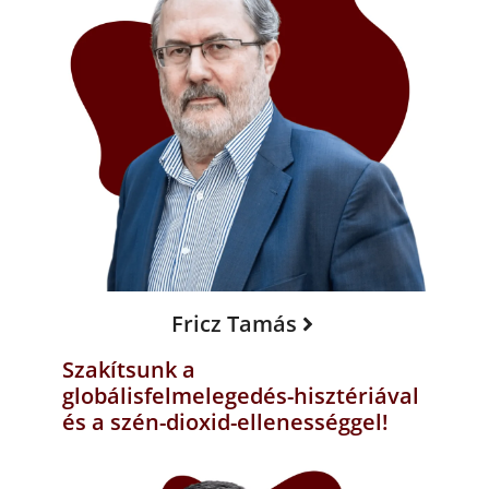
Fricz Tamás
Szakítsunk a
globálisfelmelegedés-hisztériával
és a szén-dioxid-ellenességgel!