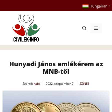
Kilépés
Hungarian
▼
a
tartalomba
Menü
Hunyadi János emlékérem az
MNB-től
Szerző:
habe
2022. szeptember 7.
SZÍNES