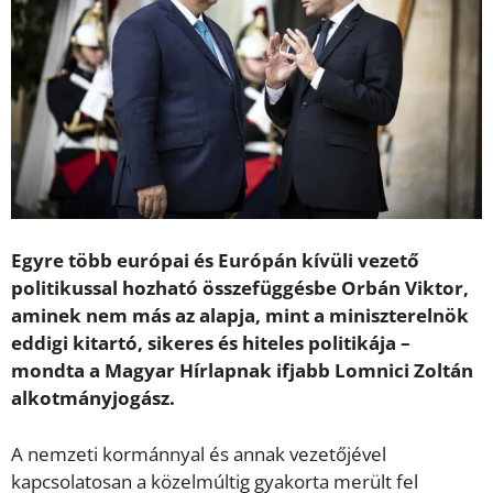
Egyre több európai és Európán kívüli vezető
politikussal hozható összefüggésbe Orbán Viktor,
aminek nem más az alapja, mint a miniszterelnök
eddigi kitartó, sikeres és hiteles politikája –
mondta a Magyar Hírlapnak ifjabb Lomnici Zoltán
alkotmányjogász.
A nemzeti kormánnyal és annak vezetőjével
kapcsolatosan a közelmúltig gyakorta merült fel