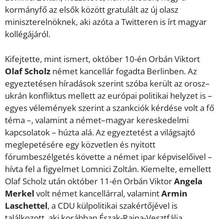
kormányfő az elsők között gratulált az új olasz
miniszterelnöknek, aki azóta a Twitteren is írt magyar
kollégájáról.
Kifejtette, mint ismert, október 10-én Orbán Viktort
Olaf Scholz
német kancellár fogadta Berlinben. Az
egyeztetésen híradások szerint szóba került az orosz–
ukrán konfliktus mellett az európai politikai helyzet is –
egyes vélemények szerint a szankciók kérdése volt a fő
téma –, valamint a német–magyar kereskedelmi
kapcsolatok – húzta alá. Az egyeztetést a világsajtó
meglepetésére egy közvetlen és nyitott
fórumbeszélgetés követte a német ipar képviselőivel –
hívta fel a figyelmet Lomnici Zoltán. Kiemelte, emellett
Olaf Scholz után október 11-én Orbán Viktor
Angela
Merkel
volt német kancellárral, valamint
Armin
Laschettel
, a CDU külpolitikai szakértőjével is
találkozott, aki korábban Észak-Rajna-Vesztfália