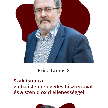
Fricz Tamás
Szakítsunk a
globálisfelmelegedés-hisztériával
és a szén-dioxid-ellenességgel!