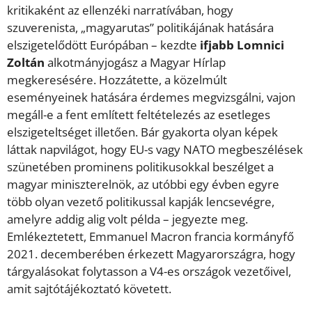
kritikaként az ellenzéki narratívában, hogy
szuverenista, „magyarutas” politikájának hatására
elszigetelődött Európában – kezdte
ifjabb Lomnici
Zoltán
alkotmányjogász a Magyar Hírlap
megkeresésére. Hozzátette, a közelmúlt
eseményeinek hatására érdemes megvizsgálni, vajon
megáll-e a fent említett feltételezés az esetleges
elszigeteltséget illetően. Bár gyakorta olyan képek
láttak napvilágot, hogy EU-s vagy NATO megbeszélések
szünetében prominens politikusokkal beszélget a
magyar miniszterelnök, az utóbbi egy évben egyre
több olyan vezető politikussal kapják lencsevégre,
amelyre addig alig volt példa – jegyezte meg.
Emlékeztetett, Emmanuel Macron francia kormányfő
2021. decemberében érkezett Magyarországra, hogy
tárgyalásokat folytasson a V4-es országok vezetőivel,
amit sajtótájékoztató követett.