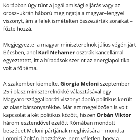
Korábban úgy tűnt a jogállamisági eljárás vagy az
orosz–ukrán háború megingatja a magyar–lengyel
viszonyt, ám a felek ismételten összezárták soraikat –
fűzte hozzá.
Megjegyezte, a magyar miniszterelnök július végén járt
Bécsben, ahol
Karl Nehamer
osztrák kancellárral
egyeztetett, itt a híradások szerint az energiapolitika
volt a fő téma.
A szakember kiemelte,
Giorgia Meloni
szeptember
25-i olasz miniszterelnökké választásával egy
Magyarországgal baráti viszonyt ápoló politikus került
az olasz bársonyszékbe. Már ezt megelőzően is volt
kapcsolat a két politikus között, hiszen
Orbán Viktor
három esztendővel ezelőtt Rómában mondott
beszédet Meloni pártjának meghívására – mondta
Lomnici Zoltán, hozzátéve, nem véletlen, hogy a