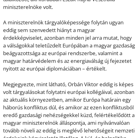
miniszterelnöke volt.
A miniszterelnök tárgyalóképessége folytán ugyan
eddig sem szenvedett hiányt a magyar
érdekképviselet, azonban minden jel arra mutat, hogy
a válságokkal teletűzdelt Európában a magyar gazdaság
beágyazottsága az európai rendszerbe, valamint a
magyar határvédelem és az energiaválság új fejezetet
nyitott az európai diplomáciában – értékelt.
Megjegyezte, mint látható, Orbán Viktor eddig is képes
volt tárgyalásokat folytatni európai kollégáival, azonban
az aktuális környezetben, amikor Európa határain egy
háborús konfliktus dúl, és amikor az ezen konfliktusból
eredő gazdasági nehézségekkel küzd, felértékelődött a
magyar miniszterelnök álláspontja, ami nyilvánvalóan
tovább növeli az eddig is meglévő lehetőségeit nemzeti