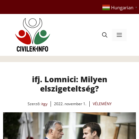
Kilépés
Hungarian
▼
a
tartalomba
Menü
ifj. Lomnici: Milyen
elszigeteltség?
Szerző:
itgy
2022. november 1.
VÉLEMÉNY