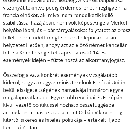
érdekeink képviseletét illetőleg. A kül- és belpolitika
viszonyát tekintve pedig érdemes lehet megfigyelni a
francia elnököt, aki mivel nem rendelkezik kellő
stabilitással hazájában, nem volt képes Angela Merkel
helyébe lépni, és – bár tárgyalásokat folytatott az orosz
féllel – nem tudott megfelelően fellépni az ukrán
helyzetet illetően, ahogy azt az előző német kancellár
tette a Krím félszigettel kapcsolatos 2014-es
események idején – fűzte hozzá az alkotmányjogász.
Összefoglalva, a konkrét események vizsgálatából
kiderül, hogy a magyar miniszterelnök Európai Unión
belüli elszigeteltségének narratívája immáron egyre
megalapozatlanabb. Egyre több európai és Európán
kívüli vezető politikussal hozható összefüggésbe,
aminek nem más az alapja, mint Orbán Viktor eddigi
kitartó, sikeres és hiteles politikája – értékelt ifjabb
Lomnici Zoltán.