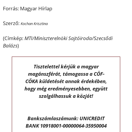
Forrás: Magyar Hírlap
Szerző:
Kochan Krisztina
(Címkép:
MTI/Miniszterelnöki Sajtóiroda/Szecsődi
Balázs
)
Tisztelettel kérjük a magyar
magánszférát, támogassa a CÖF-
CÖKA küldetését annak érdekében,
hogy még eredményesebben, együtt
szolgálhassuk a közjót!
Bankszámlaszámunk: UNICREDIT
BANK 10918001-00000064-35950004