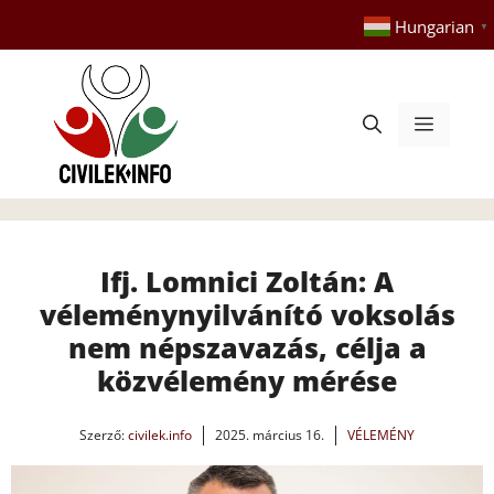
Kilépés
Hungarian
▼
a
tartalomba
Menü
Ifj. Lomnici Zoltán: A
véleménynyilvánító voksolás
nem népszavazás, célja a
közvélemény mérése
Szerző:
civilek.info
2025. március 16.
VÉLEMÉNY