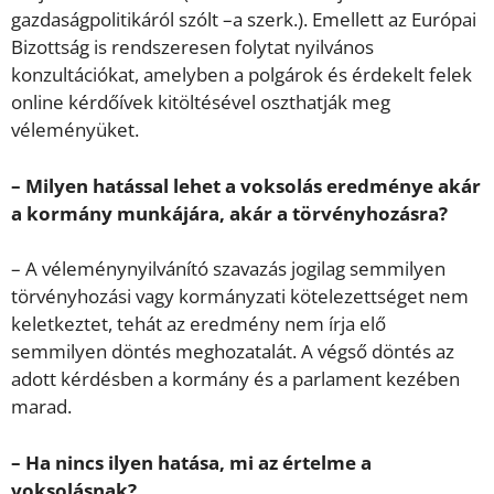
gazdaságpolitikáról szólt –a szerk.). Emellett az Európai
Bizottság is rendszeresen folytat nyilvános
konzultációkat, amelyben a polgárok és érdekelt felek
online kérdőívek kitöltésével oszthatják meg
véleményüket.
– Milyen hatással lehet a voksolás eredménye akár
a kormány munkájára, akár a törvényhozásra?
– A véleménynyilvánító szavazás jogilag semmilyen
törvényhozási vagy kormányzati kötelezettséget nem
keletkeztet, tehát az eredmény nem írja elő
semmilyen döntés meghozatalát. A végső döntés az
adott kérdésben a kormány és a parlament kezében
marad.
– Ha nincs ilyen hatása, mi az értelme a
voksolásnak?