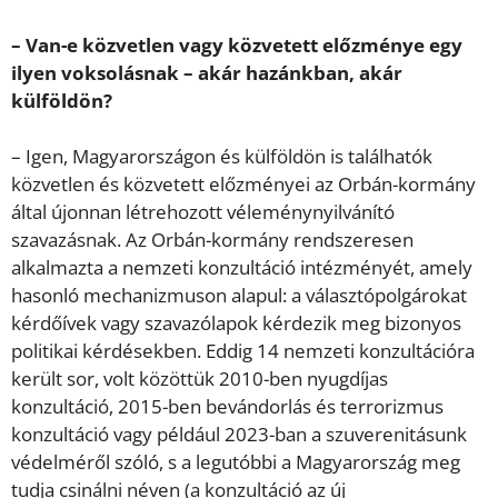
– Van-e közvetlen vagy közvetett előzménye egy
ilyen voksolásnak – akár hazánkban, akár
külföldön?
– Igen, Magyarországon és külföldön is találhatók
közvetlen és közvetett előzményei az Orbán-kormány
által újonnan létrehozott véleménynyilvánító
szavazásnak. Az Orbán-kormány rendszeresen
alkalmazta a nemzeti konzultáció intézményét, amely
hasonló mechanizmuson alapul: a választópolgárokat
kérdőívek vagy szavazólapok kérdezik meg bizonyos
politikai kérdésekben. Eddig 14 nemzeti konzultációra
került sor, volt közöttük 2010-ben nyugdíjas
konzultáció, 2015-ben bevándorlás és terrorizmus
konzultáció vagy például 2023-ban a szuverenitásunk
védelméről szóló, s a legutóbbi a Magyarország meg
tudja csinálni néven (a konzultáció az új