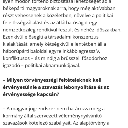
ilyen módon történő biztosítása lehetőséget ad a
békepárti magyaroknak arra, hogy még aktívabban
részt vehessenek a közéletben, növelve a politikai
felelősségvállalást és az átláthatóságot egy
nemzetközileg rendkívül feszült és nehéz időszakban.
Ezenkívül elősegíti a társadalmi konszenzus
kialakítását, amely kétségkívül ellentétben áll a
háborúpárti baloldal egyre inkább agresszív,
konfliktusos – és mindig a brüsszeli fősodorhoz
igazodó – politikai aknamunkájával.
– Milyen törvényességi feltételeknek kell
érvényesülnie a szavazás lebonyolítása és az
érvényessége kapcsán?
– A magyar jogrendszer nem határozza meg a
kormány által szervezett véleménynyilvánító
szavazások kötelező szabályait. Az alaptörvény a