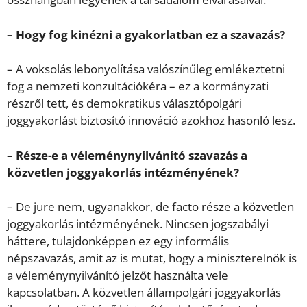
– Hogy fog kinézni a gyakorlatban ez a szavazás?
– A voksolás lebonyolítása valószínűleg emlékeztetni
fog a nemzeti konzultációkéra – ez a kormányzati
részről tett, és demokratikus választópolgári
joggyakorlást biztosító innováció azokhoz hasonló lesz.
– Része-e a véleménynyilvánító szavazás a
közvetlen joggyakorlás intézményének?
– De jure nem, ugyanakkor, de facto része a közvetlen
joggyakorlás intézményének. Nincsen jogszabályi
háttere, tulajdonképpen ez egy informális
népszavazás, amit az is mutat, hogy a miniszterelnök is
a véleménynyilvánító jelzőt használta vele
kapcsolatban. A közvetlen állampolgári joggyakorlás