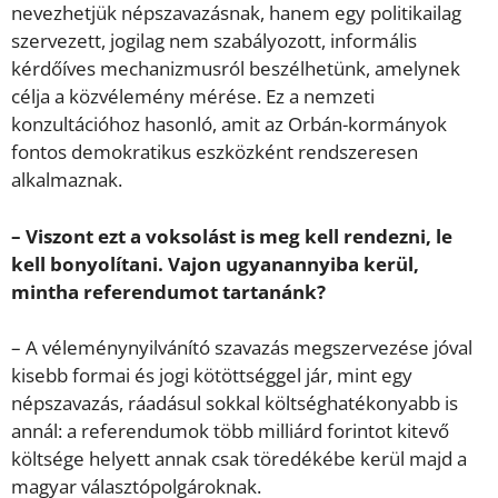
nevezhetjük népszavazásnak, hanem egy politikailag
szervezett, jogilag nem szabályozott, informális
kérdőíves mechanizmusról beszélhetünk, amelynek
célja a közvélemény mérése. Ez a nemzeti
konzultációhoz hasonló, amit az Orbán-kormányok
fontos demokratikus eszközként rendszeresen
alkalmaznak.
– Viszont ezt a voksolást is meg kell rendezni, le
kell bonyolítani. Vajon ugyanannyiba kerül,
mintha referendumot tartanánk?
– A véleménynyilvánító szavazás megszervezése jóval
kisebb formai és jogi kötöttséggel jár, mint egy
népszavazás, ráadásul sokkal költséghatékonyabb is
annál: a referendumok több milliárd forintot kitevő
költsége helyett annak csak töredékébe kerül majd a
magyar választópolgároknak.