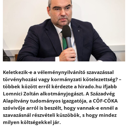
Keletkezik-e a véleménynyilvánító szavazással
törvényhozási vagy kormányzati kötelezettség? –
többek között erről kérdezte a hirado.hu ifjabb
Lomnici Zoltán alkotmányjogászt. A Századvég
Alapítvány tudományos igazgatója, a CÖF-CÖKA
szóvivője arról is beszélt, hogy vannak-e ennél a
szavazásnál részvételi küszöbök, s hogy mindez
milyen költségekkel jár.