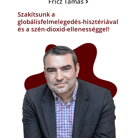
Fricz Tamás
Szakítsunk a
globálisfelmelegedés-hisztériával
és a szén-dioxid-ellenességgel!