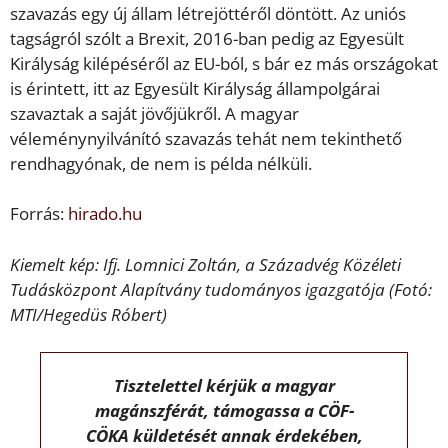
szavazás egy új állam létrejöttéről döntött. Az uniós
tagságról szólt a Brexit, 2016-ban pedig az Egyesült
Királyság kilépéséről az EU-ból, s bár ez más országokat
is érintett, itt az Egyesült Királyság állampolgárai
szavaztak a saját jövőjükről. A magyar
véleménynyilvánító szavazás tehát nem tekinthető
rendhagyónak, de nem is példa nélküli.
Forrás:
hirado.hu
Kiemelt kép: Ifj. Lomnici Zoltán, a Századvég Közéleti
Tudásközpont Alapítvány tudományos igazgatója (Fotó:
MTI/Hegedüs Róbert)
Tisztelettel kérjük a magyar
magánszférát, támogassa a CÖF-
CÖKA küldetését annak érdekében,