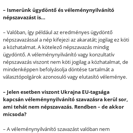
– Ismerünk ügydöntő és véleménynyilvánító
népszavazást is…
– Valóban, így például az eredményes ügydöntő
népszavazással a nép kifejezi az akaratát; jogilag ez köti
a közhatalmat. A kötelező népszavazás mindig
ügydöntő. A véleménynyilvánító vagy konzultatív
népszavazás viszont nem köti jogilag a közhatalmat, de
mindenképpen befolyásolja döntése tartalmát a
választópolgárok azonosuló vagy elutasító véleménye.
– Jelen esetben viszont Ukrajna EU-tagsága
kapcsán véleménynyilvánító szavazásra kerül sor,
ami tehát nem népszavazás. Rendben – de akkor
micsoda?
– A véleménynyilvánító szavazást valóban nem