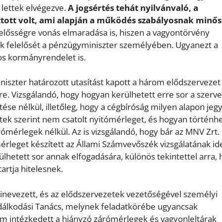
 lettek elvégezve.
A jogsértés tehát nyilvánvaló, a
tott volt, ami alapján a működés szabályosnak minős
lelősségre vonás elmaradása is, hiszen a vagyontörvény
ak felelősét a pénzügyminiszter személyében. Ugyanezt a
os kormányrendelet is.
iszter határozott utasítást kapott a három elődszervezet
. Vizsgálandó, hogy hogyan kerülhetett erre sor a szerv
se nélkül, illetőleg, hogy a cégbíróság milyen alapon jeg
tek szerint nem csatolt nyitómérleget, és hogyan történhe
ómérlegek nélkül. Az is vizsgálandó, hogy bár az MNV Zrt.
eget készített az Állami Számvevőszék vizsgálatának id
ülhetett sor annak elfogadására, különös tekintettel arra,
rtja hitelesnek.
inevezett, és az elődszervezetek vezetőségével személyi
lkodási Tanács, melynek feladatkörébe ugyancsak
em intézkedett a hiányzó zárómérlegek és vagyonleltárak