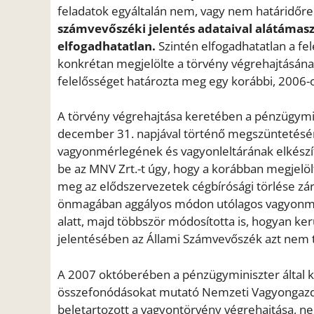
feladatok egyáltalán nem, vagy nem határidőre
számvevőszéki jelentés adataival alátámasz
elfogadhatatlan.
Szintén elfogadhatatlan a fe
konkrétan megjelölte a törvény végrehajtásán
felelősséget határozta meg egy korábbi, 2006-
A törvény végrehajtása keretében a pénzügymin
december 31. napjával történő megszüntetésére
vagyonmérlegének és vagyonleltárának elkészíté
be az MNV Zrt.-t úgy, hogy a korábban megjelöl
meg az elődszervezetek cégbírósági törlése zár
önmagában aggályos módon utólagos vagyonmérl
alatt, majd többször módosította is, hogyan ker
jelentésében az Állami Számvevőszék azt nem ta
A 2007 októberében a pénzügyminiszter által k
összefonódásokat mutató Nemzeti Vagyongazdá
beletartozott a vagyontörvény végrehajtása, n