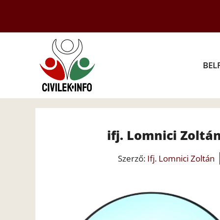
Kilépés
a
tartalomba
BEL
ifj. Lomnici Zoltá
Szerző:
Ifj. Lomnici Zoltán