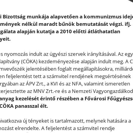
teli Bizottság munkája alapvetően a kommunizmus idej
kezmények nélkül maradt bűnök bemutatását végzi.
ifj.
álata alapján kutatja a 2010 előtti átláthatatlan
eit.
és nyomozás indult az ügyészi szervek irányításával. Az egy
Alapítvány (CÖKA) kezdeményezése alapján indult meg. A 
vevőszék jelentésében foglalt megállapításokra, milliárd
en feljelentést tett a számvitel rendjének megsértésének
rgyában az ÁPV Zrt., a KVI és az NFA, valamint ismeretlen
kiterjesztette az MNV Zrt.-re és a Nemzeti Vagyongazdálkod
hanyag kezelését érintő részében a Fővárosi Főügyész
 CÖKA panasszal élt.
ivatkozva új tényeket is tartalmazott, melynek hatására a
zást elrendelte. A feljelentést a számvitel rendje