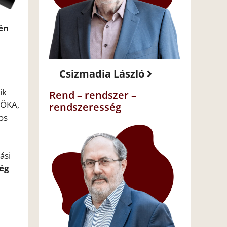
én
Csizmadia László
ik
Rend – rendszer –
CÖKA,
rendszeresség
os
ási
ség