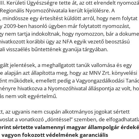
I. Kerületi Ügyészségre tette át, az ott elrendelt nyomoz
egionális Nyomozóhivatala került kijelölésre. A
mindössze egy értesítést küldött arról, hogy nem folytat
gy 2009-ben hasonló ügyben már folytatott nyomozást,
így nem tartja indokoltnak, hogy nyomozzon, bár a doku
A hivatkozott korábbi ügy az NFA egyik vezető beosztású
ali visszaélés bűntettének gyanúja tárgyában.
lt jelentések, a meghallgatott tanúk vallomása és egy
 alapján azt állapította meg, hogy az MNV Zrt. könyvelési
ként működtek, emellett pedig a Vagyongazdálkodási Taná
eményre hivatkozva a Nyomozóhivatal álláspontja az volt, h
zás nem volt egyértelmű.
tt, az ugyanis nem csupán alkotmányos jogokat sértett
orvoslat a vonatkozó „döntéssel” szemben, de elfogadhatatl
rint sértette valamennyi magyar állampolgár érdeké
mi vagyon fokozott védelmének garanciális