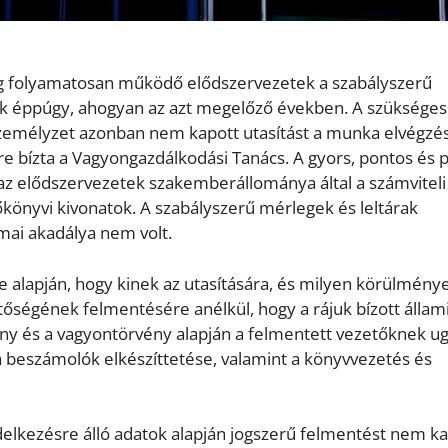
dig folyamatosan működő elődszervezetek a szabályszerű
k éppúgy, ahogyan az azt megelőző években. A szükséges
személyzet azonban nem kapott utasítást a munka elvégzé
re bízta a Vagyongazdálkodási Tanács. A gyors, pontos és p
a az elődszervezetek szakemberállománya által a számviteli
főkönyvi kivonatok. A szabályszerű mérlegek és leltárak
mai akadálya nem volt.
se alapján, hogy kinek az utasítására, és milyen körülmény
tőségének felmentésére anélkül, hogy a rájuk bízott állam
ény és a vagyontörvény alapján a felmentett vezetőknek u
a beszámolók elkészíttetése, valamint a könyvvezetés és
delkezésre álló adatok alapján jogszerű felmentést nem ka