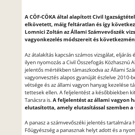
A CÖF-CÖKA által alapított Civil Igazságté
elkövetett, máig feltáratlan és így követ
Lomnici Zoltán az Állami Számvevőszék vizsg
vagyonkezelés módszereit és következmény
Az átalakítás kapcsán számos vizsgálat, eljárás 
ilyen nyomozás a Civil Összefogás Közhasznú 
jelentős mértékben támaszkodva az Állami Szám
vagyonvesztés alapos gyanúját észlelve 2010-b
vétsége és az állami vagyon hanyag kezelése tá
tettesek ellen. A feljelentést a későbbiekben 
Tanácsra is.
A feljelentést az állami vagyon 
elutasította, amely elutasítással szemben a
A panasz a számvevőszéki jelentés tartalmára h
Főügyészség a panasznak helyt adott és a nyomo