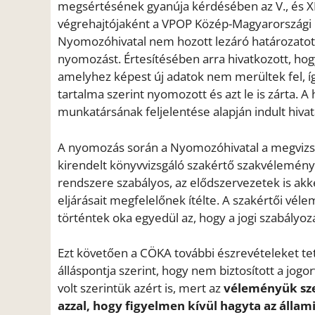
megsértésének gyanúja kérdésében az V., és XII
végrehajtójaként a VPOP Közép-Magyarországi R
Nyomozóhivatal nem hozott lezáró határozatot, 
nyomozást. Értesítésében arra hivatkozott, ho
amelyhez képest új adatok nem merültek fel, 
tartalma szerint nyomozott és azt le is zárta. 
munkatársának feljelentése alapján indult hivat
A nyomozás során a Nyomozóhivatal a megvizsgá
kirendelt könyvvizsgáló szakértő szakvéleménye
rendszere szabályos, az elődszervezetek is ak
eljárásait megfelelőnek ítélte. A szakértői vél
történtek oka egyedül az, hogy a jogi szabályo
Ezt követően a CÖKA további észrevételeket te
álláspontja szerint, hogy nem biztosított a jog
volt szerintük azért is, mert az
véleményük sze
azzal, hogy figyelmen kívül hagyta az álla