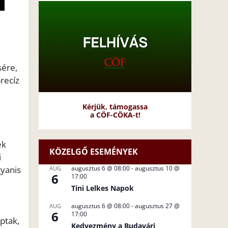
sére,
recíz
Kérjük, támogassa
a CÖF-CÖKA-t!
ek
KÖZELGŐ ESEMÉNYEK
i
augusztus 6 @ 08:00
-
augusztus 10 @
gyanis
AUG
6
17:00
Tini Lelkes Napok
augusztus 6 @ 08:00
-
augusztus 27 @
AUG
6
17:00
ptak,
Kedvezmény a Budavári