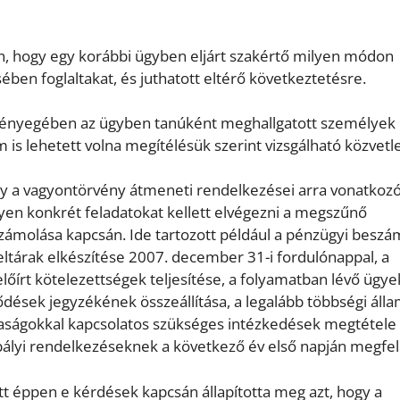
ján, hogy egy korábbi ügyben eljárt szakértő milyen módon
ében foglaltakat, és juthatott eltérő következtetésre.
lényegében az ügyben tanúként meghallgatott személyek
 is lehetett volna megítélésük szerint vizsgálható közvetl
ogy a vagyontörvény átmeneti rendelkezései arra vonatkoz
yen konkrét feladatokat kellett elvégezni a megszűnő
ámolása kapcsán. Ide tartozott például a pénzügyi beszá
ltárak elkészítése 2007. december 31-i fordulónappal, a
előírt kötelezettségek teljesítése, a folyamatban lévő ügye
ződések jegyzékének összeállítása, a legalább többségi álla
ságokkal kapcsolatos szükséges intézkedések megtétele
ályi rendelkezéseknek a következő év első napján megfel
t éppen e kérdések kapcsán állapította meg azt, hogy a