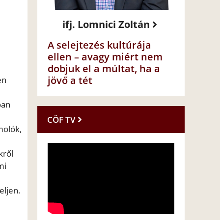
ifj. Lomnici Zoltán
A selejtezés kultúrája
ellen – avagy miért nem
dobjuk el a múltat, ha a
jövő a tét
en
óan
CÖF TV
molók,
kről
mi
eljen.