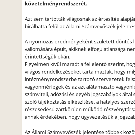
követelményrendszerét.
Azt sem tartották világosnak az értesítés alap
bírálhatta felül az Állami Számvevőszék jelentés
A nyomozás eredményeként született döntés 
vallomására épült, akiknek elfogulatlansága nem
érintettségük okán.
Figyelmen kívül maradt a feljelentő szerint, h
világos rendelkezéseket tartalmaztak, hogy mil
intézményrendszerbe tartozó szervezetek felsz
vagyonmérlegek és az azt alátámasztó vagyonle
számviteli, adózási és egyéb jogszabályok által 
szóló tájékoztatás elkészítése, a hatályos szer
részesedésű zártkörűen működő részvénytársa
annak érdekében, hogy ügyvezetésük a jogszab
Az Állami Számvevőszék jelentése többek közöt