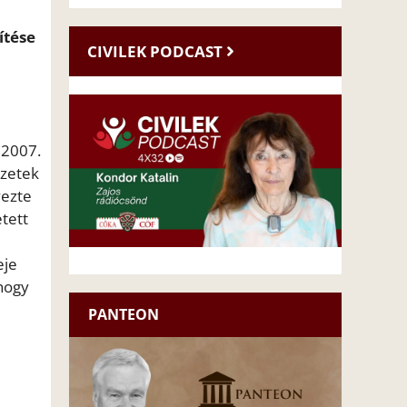
ítése
CIVILEK PODCAST
 2007.
ezetek
yezte
tett
eje
 hogy
PANTEON