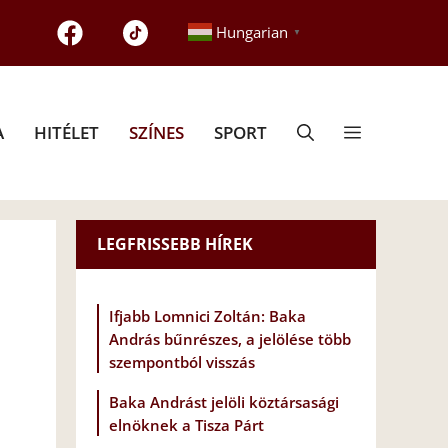
Hungarian
▼
A
HITÉLET
SZÍNES
SPORT
LEGFRISSEBB HÍREK
Ifjabb Lomnici Zoltán: Baka
András bűnrészes, a jelölése több
szempontból visszás
Baka Andrást jelöli köztársasági
elnöknek a Tisza Párt