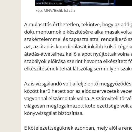
kép: MNV/Bielik István
A mulasztás érthetetlen, tekintve, hogy az ad
dokumentumok elkészítésére alkalmasak volta
szakértelemmel és tapasztalattal rendelkező 
azt, az átadás koordinálását inkább külső cégek
átadás-átvételhez kellő alapot nyújtottak voln
szabályok előírása szerint havonta elkészített 
elkészítésének tehát látszólag semmilyen szak
Az is vizsgálandó volt a feljelentő meggyőződé
között kerülhetett sor az elődszervezetek veze
vagyonnal elszámoltak volna. A számviteli törv
világosan megfogalmazott kötelezettsége volt 
könyvvizsgálat biztosítása.
E kötelezettségüknek azonban, mely alól a ren