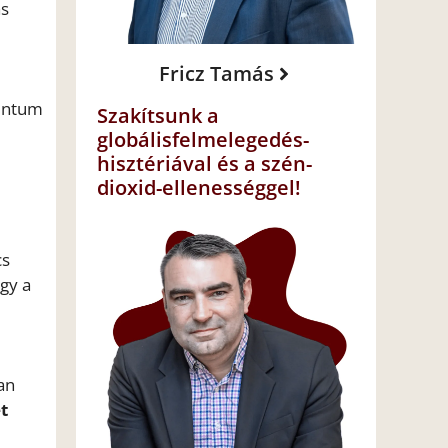
ás
Fricz Tamás
mentum
Szakítsunk a
globálisfelmelegedés-
hisztériával és a szén-
dioxid-ellenességgel!
cs
ogy a
an
t