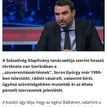
A Századvég Alapítvány tanácsadója szerint hosszú
története van Szerbiában a
„szuverenitássértésnek”, Soros György már 1990-
ben televíziót, rádiót vásárolt, valamint bírói,
ügyészi szövetségekben mutatták ki az általa
pénzelt szervezetek jelenlétét.
A kutató úgy látja, hogy az egész Balkánon, valamint a