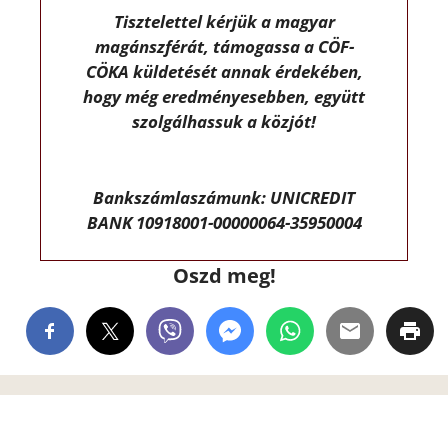
Tisztelettel kérjük a magyar
magánszférát, támogassa a CÖF-
CÖKA küldetését annak érdekében,
hogy még eredményesebben, együtt
szolgálhassuk a közjót!
Bankszámlaszámunk: UNICREDIT
BANK 10918001-00000064-35950004
Oszd meg!