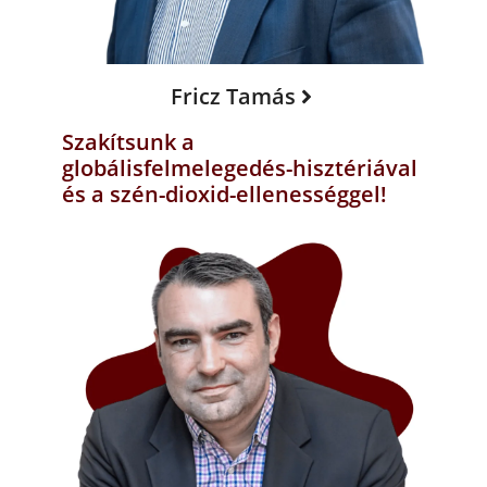
Fricz Tamás
Szakítsunk a
globálisfelmelegedés-hisztériával
és a szén-dioxid-ellenességgel!