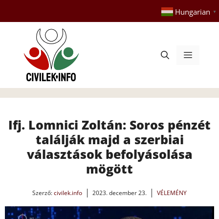
Kilépés
Hungarian
▼
a
tartalomba
Menü
Ifj. Lomnici Zoltán: Soros pénzét
találják majd a szerbiai
választások befolyásolása
mögött
Szerző:
civilek.info
2023. december 23.
VÉLEMÉNY