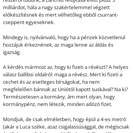
milliárdot, hála a nagy szakértelemmel végzett
előkészítésnek és mert vélhetőleg ebből csurrant-
cseppent egyeseknek.
Mindegy is, nyilvánvaló, hogy ha a pénzek közvetlenül
hozzájuk érkeznének, az maga lenne az áldás és
igazság.
A kérdés mármost az, hogy ki fizeti a révészt? A helyes
válasz ballibsi oldalról: maga a révész. Mert ki fizeti a
cechet és az esetleges bírságokat, ha nem
megfelelően bánnak az Uniótól kapott suskával? Na ki?
Természetesen a kormány, ám mert olyan, hogy
kormánypénz, nem létezik, minden adózó fizet.
Mondjuk, de csak elméletben, hogy épül a 4-es metró
(akár a Luca széke, azaz csigalassúsággal, de mégiscsak