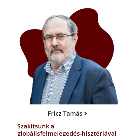
Fricz Tamás
Szakítsunk a
globálisfelmelegedés-hisztériával