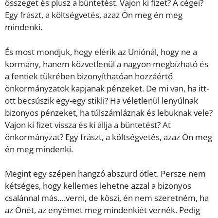
összeget és plusz a büntetést. Vajon ki fizet? A cégei?
Egy frászt, a költségvetés, azaz Ön meg én meg
mindenki.
És most mondjuk, hogy elérik az Uniónál, hogy ne a
kormány, hanem közvetlenül a nagyon megbízható és
a fentiek tükrében bizonyíthatóan hozzáértő
önkormányzatok kapjanak pénzeket. De mi van, ha itt-
ott becsúszik egy-egy stikli? Ha véletlenül lenyúlnak
bizonyos pénzeket, ha túlszámláznak és lebuknak vele?
Vajon ki fizet vissza és ki állja a büntetést? At
önkormányzat? Egy frászt, a költségvetés, azaz Ön meg
én meg mindenki.
Megint egy szépen hangzó abszurd ötlet. Persze nem
kétséges, hogy kellemes lehetne azzal a bizonyos
csalánnal más….verni, de köszi, én nem szeretném, ha
az Önét, az enyémet meg mindenkiét vernék. Pedig