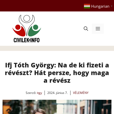
Kilépés
Hungarian
▼
a
tartalomba
Menü
Ifj Tóth György: Na de ki fizeti a
révészt? Hát persze, hogy maga
a révész
Szerző:
itgy
2024. június 7.
VÉLEMÉNY