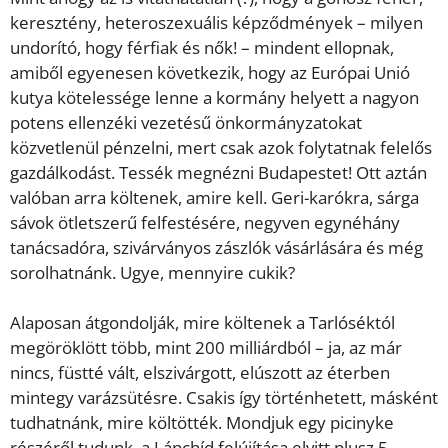
keresztény, heteroszexuális képződmények – milyen
undorító, hogy férfiak és nők! – mindent ellopnak,
amiből egyenesen következik, hogy az Európai Unió
kutya kötelessége lenne a kormány helyett a nagyon
potens ellenzéki vezetésű önkormányzatokat
közvetlenül pénzelni, mert csak azok folytatnak felelős
gazdálkodást. Tessék megnézni Budapestet! Ott aztán
valóban arra költenek, amire kell. Geri-karókra, sárga
sávok ötletszerű felfestésére, negyven egynéhány
tanácsadóra, szivárványos zászlók vásárlására és még
sorolhatnánk. Ugye, mennyire cukik?
Alaposan átgondolják, mire költenek a Tarlóséktól
megöröklött több, mint 200 milliárdból – ja, az már
nincs, füstté vált, elszivárgott, elúszott az éterben
mintegy varázsütésre. Csakis így történhetett, másként
tudhatnánk, mire költötték. Mondjuk egy picinyke
részéről tudunk, a Lánchíd felújítása elvitt plusz 5