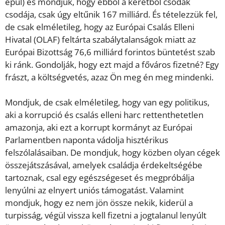
épül) és mondjuk, hogy ebből a keretből csodák
csodája, csak úgy eltűnik 167 milliárd. És tételezzük fel,
de csak elméletileg, hogy az Európai Csalás Elleni
Hivatal (OLAF) feltárta szabálytalanságok miatt az
Európai Bizottság 76,6 milliárd forintos büntetést szab
ki ránk. Gondolják, hogy ezt majd a főváros fizetné? Egy
frászt, a költségvetés, azaz Ön meg én meg mindenki.
Mondjuk, de csak elméletileg, hogy van egy politikus,
aki a korrupció és csalás elleni harc rettenthetetlen
amazonja, aki ezt a korrupt kormányt az Európai
Parlamentben naponta vádolja hisztérikus
felszólalásaiban. De mondjuk, hogy közben olyan cégek
összejátszásával, amelyek családja érdekeltségébe
tartoznak, csal egy egészségeset és megpróbálja
lenyúlni az elnyert uniós támogatást. Valamint
mondjuk, hogy ez nem jön össze nekik, kiderül a
turpisság, végül vissza kell fizetni a jogtalanul lenyúlt