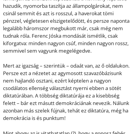
hazudik, nyomorba taszítja az állampolgárokat, nem
csinál semmit és azt is rosszul, a haverokat tömi
pénzzel, végletesen elszigetelődött, és persze naponta
legalább háromszor megbukott már, csak még nem
tudnak róla. Ferenc Jóska mondását ismétlik, csak
kiforgatva: minden nagyon csúf, minden nagyon rossz,
semmivel sem vagyunk megelégedve.
Mert az igazság – szerintük – odaát van, az ő oldalukon.
Persze ezt a nézetet az agymosott szavazóbázisunk
nem hajlandó osztani, ezért képtelen a nagyon
csodálatos ellenség választást nyerni ebben a sötét
diktatúrában. A többség diktatúrája ez a kisebbség
felett – bár ezt másutt demokráciának nevezik. Nálunk
azonban más szelek fújnak, tehát ez diktatúra, még ha
demokrácia is és punktum!
Mint ahogy az is vitathatatlan (?), hogy a gonosz fehér,