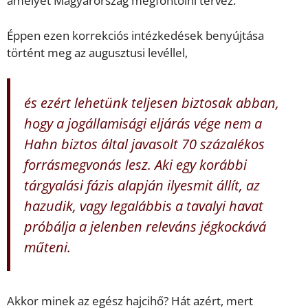
amelyet Magyarország megfontolni tervez.”
Éppen ezen korrekciós intézkedések benyújtása
történt meg az augusztusi levéllel,
és ezért lehetünk teljesen biztosak abban,
hogy a jogállamisági eljárás vége nem a
Hahn biztos által javasolt 70 százalékos
forrásmegvonás lesz. Aki egy korábbi
tárgyalási fázis alapján ilyesmit állít, az
hazudik, vagy legalábbis a tavalyi havat
próbálja a jelenben releváns jégkockává
műteni.
Akkor minek az egész hajcihő? Hát azért, mert