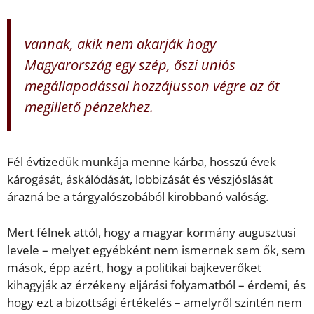
vannak, akik nem akarják hogy
Magyarország egy szép, őszi uniós
megállapodással hozzájusson végre az őt
megillető pénzekhez.
Fél évtizedük munkája menne kárba, hosszú évek
károgását, áskálódását, lobbizását és vészjóslását
árazná be a tárgyalószobából kirobbanó valóság.
Mert félnek attól, hogy a magyar kormány augusztusi
levele – melyet egyébként nem ismernek sem ők, sem
mások, épp azért, hogy a politikai bajkeverőket
kihagyják az érzékeny eljárási folyamatból – érdemi, és
hogy ezt a bizottsági értékelés – amelyről szintén nem