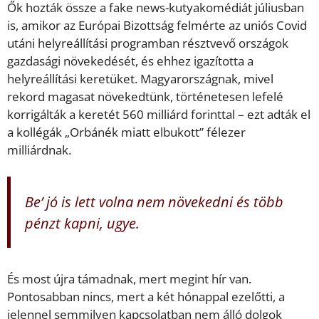
Ők hozták össze a fake news-kutyakomédiát júliusban
is, amikor az Európai Bizottság felmérte az uniós Covid
utáni helyreállítási programban résztvevő országok
gazdasági növekedését, és ehhez igazította a
helyreállítási keretüket. Magyarországnak, mivel
rekord magasat növekedtünk, történetesen lefelé
korrigálták a keretét 560 milliárd forinttal – ezt adták el
a kollégák „Orbánék miatt elbukott” félezer
milliárdnak.
Be’ jó is lett volna nem növekedni és több
pénzt kapni, ugye.
És most újra támadnak, mert megint hír van.
Pontosabban nincs, mert a két hónappal ezelőtti, a
jelennel semmilyen kapcsolatban nem álló dolgok