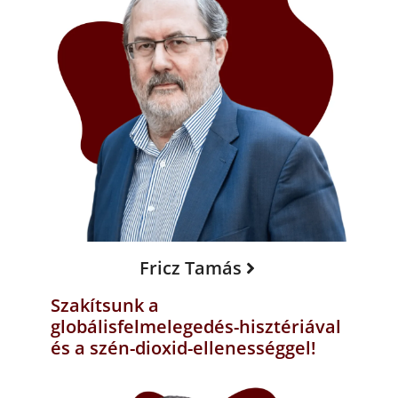
Fricz Tamás
Szakítsunk a
globálisfelmelegedés-hisztériával
és a szén-dioxid-ellenességgel!