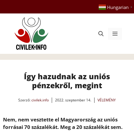
Kilépés
Hungarian
▼
a
tartalomba
Menü
Így hazudnak az uniós
pénzekről, megint
Szerző:
civilek.info
2022. szeptember 14.
VÉLEMÉNY
Nem, nem vesztette el Magyarország az uniós
forrásai 70 százalékát. Meg a 20 százalékát sem.