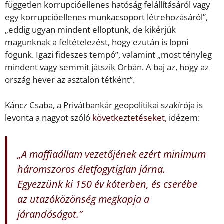
független korrupcióellenes hatóság felállításáról vagy
egy korrupcióellenes munkacsoport létrehozásáról”,
„eddig ugyan mindent elloptunk, de kikérjük
magunknak a feltételezést, hogy ezután is lopni
fogunk. Igazi fideszes tempó”, valamint „most tényleg
mindent vagy semmit játszik Orbán. A baj az, hogy az
ország hever az asztalon tétként”.
Káncz Csaba, a Privátbankár geopolitikai szakírója is
levonta a nagyot szóló
következtetéseket
, idézem:
„A maffiaállam vezetőjének ezért minimum
háromszoros életfogytiglan járna.
Egyezzünk ki 150 év kóterben, és cserébe
az utazóközönség megkapja a
járandóságot.”