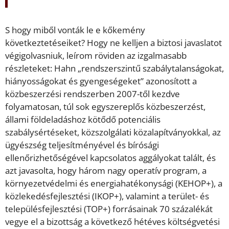
S hogy miből vonták le e kőkemény
következtetéseiket? Hogy ne kelljen a biztosi javaslatot
végigolvasniuk, leírom röviden az izgalmasabb
részleteket: Hahn „rendszerszintű szabálytalanságokat,
hiányosságokat és gyengeségeket” azonosított a
közbeszerzési rendszerben 2007-től kezdve
folyamatosan, túl sok egyszereplős közbeszerzést,
állami földeladáshoz kötődő potenciális
szabálysértéseket, közszolgálati közalapítványokkal, az
ügyészség teljesítményével és bírósági
ellenőrizhetőségével kapcsolatos aggályokat talált, és
azt javasolta, hogy három nagy operatív program, a
környezetvédelmi és energiahatékonysági (KEHOP+), a
közlekedésfejlesztési (IKOP+), valamint a terület- és
településfejlesztési (TOP+) forrásainak 70 százalékát
vegye el a bizottság a következő hétéves költségvetési