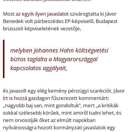
Most
az egyik ilyen javaslatot
szivárogtatta ki Jávor
Benedek volt párbeszédes EP-képviselő, Budapest
brüsszeli képviseletének vezetője,
melyben Johannes Hahn költségvetési
biztos taglalta a Magyarországgal
kapcsolatos aggályait,
és javasolt egy elég kemény pénzügyi szankciót. Jávor
írt is hozzá
gazdagon fűszerezett kommentárt:
„nagyobb baj van, mint gondoltuk”, mert „a kritikák
sokkal szélesebb körűek, mint amiről tudni lehet, és
nem orvosolják őket az elmúlt napokban
nyilvánosságra hozott kormányzati javaslatok egy