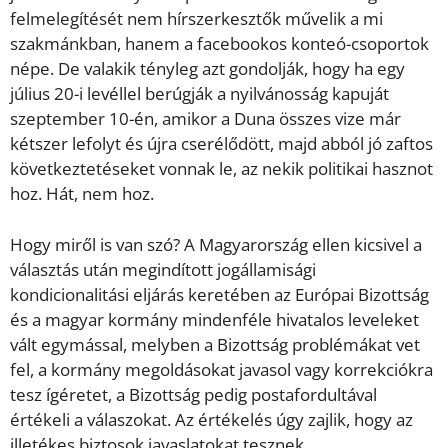
felmelegítését nem hírszerkesztők művelik a mi
szakmánkban, hanem a facebookos konteó-csoportok
népe. De valakik tényleg azt gondolják, hogy ha egy
július 20-i levéllel berúgják a nyilvánosság kapuját
szeptember 10-én, amikor a Duna összes vize már
kétszer lefolyt és újra cserélődött, majd abból jó zaftos
következtetéseket vonnak le, az nekik politikai hasznot
hoz. Hát, nem hoz.
Hogy miről is van szó? A Magyarország ellen kicsivel a
választás után megindított jogállamisági
kondicionalitási eljárás keretében az Európai Bizottság
és a magyar kormány mindenféle hivatalos leveleket
vált egymással, melyben a Bizottság problémákat vet
fel, a kormány megoldásokat javasol vagy korrekciókra
tesz ígéretet, a Bizottság pedig postafordultával
értékeli a válaszokat. Az értékelés úgy zajlik, hogy az
illetékes biztosok javaslatokat tesznek.