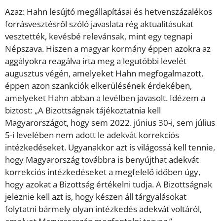
Azaz: Hahn lesújtó megállapításai és hetvenszázalékos
forrásvesztésről szóló javaslata rég aktualitásukat
vesztették, kevésbé relevánsak, mint egy tegnapi
Népszava. Hiszen a magyar kormány éppen azokra az
aggályokra reagálva írta meg a legutóbbi levelét
augusztus végén, amelyeket Hahn megfogalmazott,
éppen azon szankciók elkerülésének érdekében,
amelyeket Hahn abban a levélben javasolt. Idézem a
biztost: „A Bizottságnak tájékoztatnia kell
Magyarországot, hogy sem 2022. június 30-i, sem július
5-i levelében nem adott le adekvát korrekciós
intézkedéseket. Ugyanakkor azt is világossá kell tennie,
hogy Magyarország továbbra is benyújthat adekvát
korrekciós intézkedéseket a megfelelő időben úgy,
hogy azokat a Bizottság értékelni tudja. A Bizottságnak
jeleznie kell azt is, hogy készen áll tárgyalásokat
folytatni bármely olyan intézkedés adekvát voltáról,