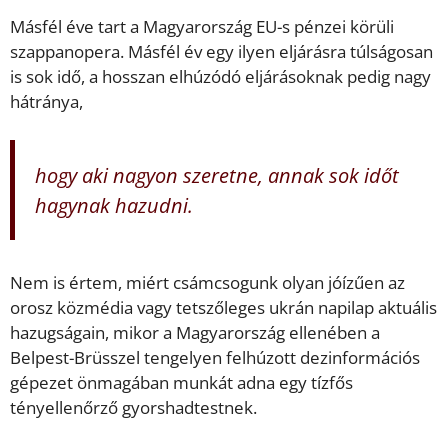
Másfél éve tart a Magyarország EU-s pénzei körüli
szappanopera. Másfél év egy ilyen eljárásra túlságosan
is sok idő, a hosszan elhúzódó eljárásoknak pedig nagy
hátránya,
hogy aki nagyon szeretne, annak sok időt
hagynak hazudni.
Nem is értem, miért csámcsogunk olyan jóízűen az
orosz közmédia vagy tetszőleges ukrán napilap aktuális
hazugságain, mikor a Magyarország ellenében a
Belpest-Brüsszel tengelyen felhúzott dezinformációs
gépezet önmagában munkát adna egy tízfős
tényellenőrző gyorshadtestnek.