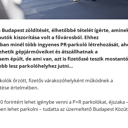
udapest zöldítését, élhetőbbé tételét ígérte, amine
utók kiszorítása volt a fővárosból. Ehhez
ban minél több ingyenes PR-parkoló létrehozását, aho
hetik gépjárműveiket és átszállhatnak a
 épült, de ami van, azt is fizetőssé teszik mostantó
ebb lesz parkolóhelyhez jutni…
arkolók őrzött, fizetős várakozóhelyként működnek a
ntése értelmében.
 forintért lehet igénybe venni a P+R parkolókat, éjszaka 
ében lehet parkolni – tudatta az üzemeltető Budapest Közút