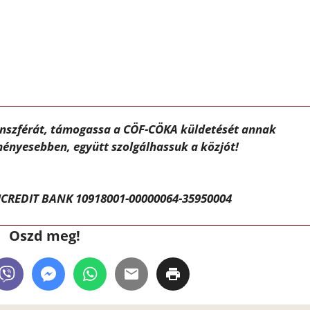
ánszférát, támogassa a CÖF-CÖKA küldetését annak
ényesebben, együtt szolgálhassuk a közjót!
CREDIT BANK 10918001-00000064-35950004
Oszd meg!