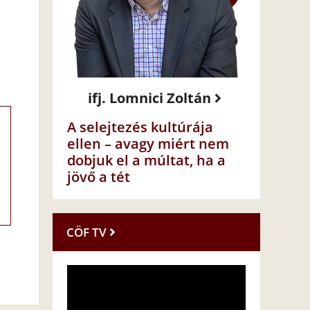
ifj. Lomnici Zoltán
A selejtezés kultúrája
ellen – avagy miért nem
dobjuk el a múltat, ha a
jövő a tét
CÖF TV