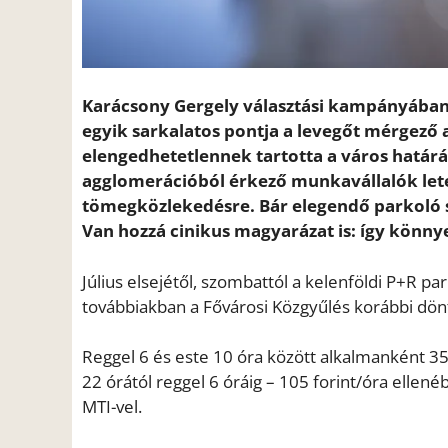
Karácsony Gergely választási kampányában B
egyik sarkalatos pontja a levegőt mérgező a
elengedhetetlennek tartotta a város határá
agglomerációból érkező munkavállalók lete
tömegközlekedésre. Bár elegendő parkoló sem
Van hozzá cinikus magyarázat is: így könny
Július elsejétől, szombattól a kelenföldi P+R p
továbbiakban a Fővárosi Közgyűlés korábbi dö
Reggel 6 és este 10 óra között alkalmanként 350
22 órától reggel 6 óráig – 105 forint/óra ellen
MTI-vel.