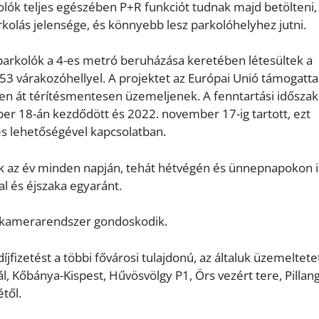
kolók teljes egészében P+R funkciót tudnak majd betölteni,
kolás jelensége, és könnyebb lesz parkolóhelyhez jutni.
 parkolók a 4-es metró beruházása keretében létesültek a
3 várakozóhellyel. A projektet az Európai Unió támogatta
éven át térítésmentesen üzemeljenek. A fenntartási időszak
r 18-án kezdődött és 2022. november 17-ig tartott, ezt
s lehetőségével kapcsolatban.
k az év minden napján, tehát hétvégén és ünnepnapokon i
l és éjszaka egyaránt.
l kamerarendszer gondoskodik.
íjfizetést a többi fővárosi tulajdonú, az általuk üzemeltete
ál, Kőbánya-Kispest, Hűvösvölgy P1, Örs vezért tere, Pillan
étől.