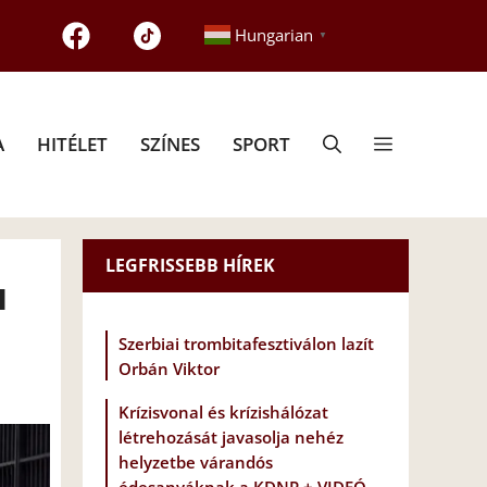
Hungarian
▼
A
HITÉLET
SZÍNES
SPORT
LEGFRISSEBB HÍREK
l
Szerbiai trombitafesztiválon lazít
Orbán Viktor
Krízisvonal és krízishálózat
létrehozását javasolja nehéz
helyzetbe várandós