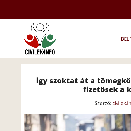
Kilépés
a
tartalomba
BEL
Így szoktat át a tömegk
fizetősek a 
Szerző:
civilek.i