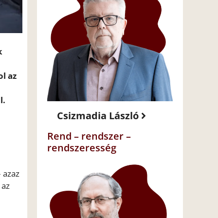
k
l az
l.
Csizmadia László
Rend – rendszer –
rendszeresség
– azaz
 az