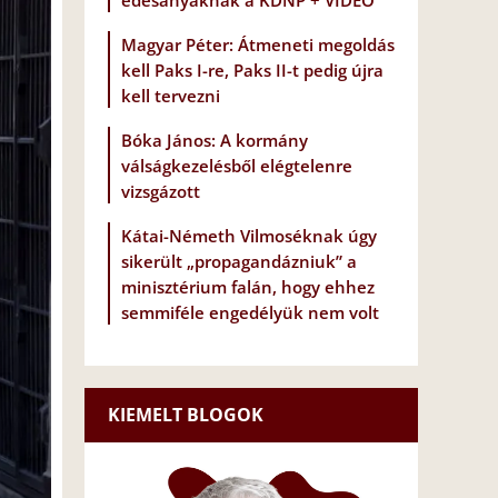
édesanyáknak a KDNP + VIDEÓ
Magyar Péter: Átmeneti megoldás
kell Paks I-re, Paks II-t pedig újra
kell tervezni
Bóka János: A kormány
válságkezelésből elégtelenre
vizsgázott
Kátai-Németh Vilmoséknak úgy
sikerült „propagandázniuk” a
minisztérium falán, hogy ehhez
semmiféle engedélyük nem volt
KIEMELT BLOGOK