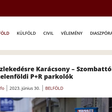
FÖLD
KÜLFÖLD
CIVIL
VÉLEMÉNY
DIASZPÓR
özlekedésre Karácsony – Szombattó
kelenföldi P+R parkolók
nfo
2023. június 30.
BELFÖLD