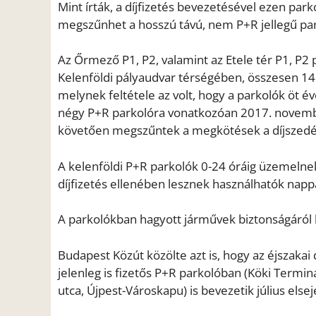
Mint írták, a díjfizetés bevezetésével ezen par
megszűnhet a hosszú távú, nem P+R jellegű par
Az Őrmező P1, P2, valamint az Etele tér P1, P2
Kelenföldi pályaudvar térségében, összesen 145
melynek feltétele az volt, hogy a parkolók öt 
négy P+R parkolóra vonatkozóan 2017. novembe
követően megszűntek a megkötések a díjszedé
A kelenföldi P+R parkolók 0-24 óráig üzemelne
díjfizetés ellenében lesznek használhatók nappa
A parkolókban hagyott járművek biztonságáró
Budapest Közút közölte azt is, hogy az éjszakai d
jelenleg is fizetős P+R parkolóban (Köki Termin
utca, Újpest-Városkapu) is bevezetik július elsej