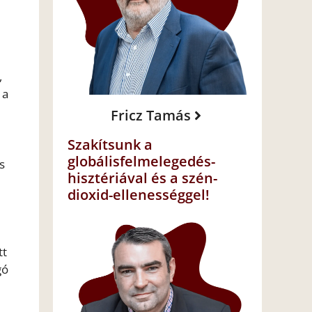
,
 a
Fricz Tamás
Szakítsunk a
globálisfelmelegedés-
s
hisztériával és a szén-
dioxid-ellenességgel!
tt
gó