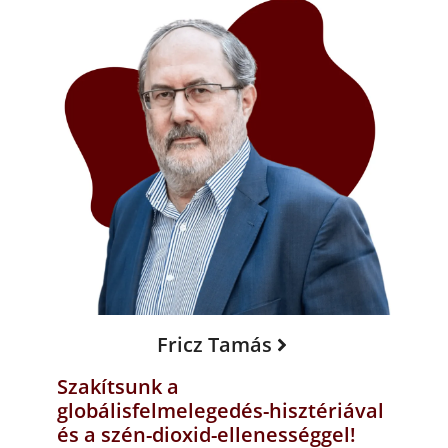
Fricz Tamás
Szakítsunk a
globálisfelmelegedés-hisztériával
és a szén-dioxid-ellenességgel!