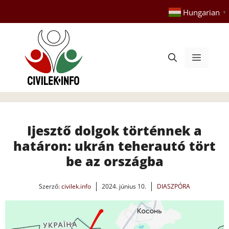
Kilépés
Hungarian
▼
a
tartalomba
Menü
Ijesztő dolgok történnek a
határon: ukrán teherautó tört
be az országba
Szerző:
civilek.info
2024. június 10.
DIASZPÓRA