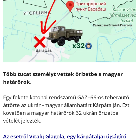
Több tucat személyt vettek őrizetbe a magyar
határőrök.
Egy fekete katonai rendszámú GAZ–66-os teherautó
áttörte az ukrán–magyar államhatárt Kárpátalján. Ezt
követően a magyar határőrök 32 ukrán őrizetbe
vételét jelezték.
Az esetről Vitalij Glagola, egy kárpátaljai újságíró