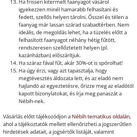
Ha frissen kitermelt faanyagot vásárol
igyekezzen minél hamarabb felhasítani és
fedett, szellős helyen tárolni. Ősszel és télen a
faanyag már lassan szárad szabadtérben. Nem
ideális, de megoldás lehet, ha a tüzelés előtt a
felhasított faanyagot néhány hétig fűtött,
rendszeresen szellőztetett helyen (pl.
kazánházban) előszárítjuk.
Ha száraz fával fűt, akár 30%-ot is spórolhat!
Ha úgy érzi, vagy azt tapasztalja, hogy
megtévesztés áldozata lett, és az eladó nem
hajlandó az egyeztetésre, őrizze meg az eladótól
kapott bizonylatokat, és írja meg panaszát a
Nébih-nek.
Vásárlás előtt tájékozódjon a
Nébih tematikus oldalán
,
ahol a tájékoztatók mellett ellenőrizheti a jogszerűtlen
hirdetések adatait, a jogsértők listáját, valamint