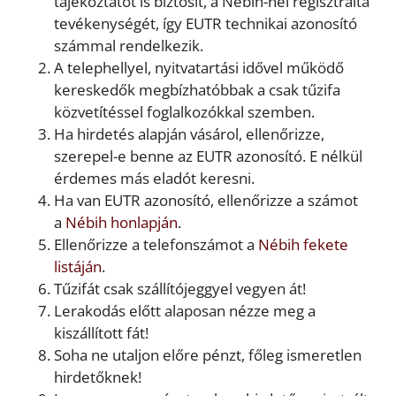
tájékoztatót is biztosít, a Nébih-nél regisztrálta
tevékenységét, így EUTR technikai azonosító
számmal rendelkezik.
A telephellyel, nyitvatartási idővel működő
kereskedők megbízhatóbbak a csak tűzifa
közvetítéssel foglalkozókkal szemben.
Ha hirdetés alapján vásárol, ellenőrizze,
szerepel-e benne az EUTR azonosító. E nélkül
érdemes más eladót keresni.
Ha van EUTR azonosító, ellenőrizze a számot
a
Nébih honlapján
.
Ellenőrizze a telefonszámot a
Nébih fekete
listáján
.
Tűzifát csak szállítójeggyel vegyen át!
Lerakodás előtt alaposan nézze meg a
kiszállított fát!
Soha ne utaljon előre pénzt, főleg ismeretlen
hirdetőknek!