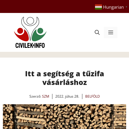
Kilépés
Hungarian
▼
a
tartalomba
Menü
Itt a segítség a tűzifa
vásárláshoz
Szerző:
SZM
2022. július 28.
BELFÖLD