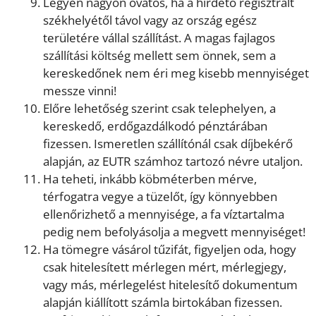
Legyen nagyon óvatos, ha a hirdető regisztrált
székhelyétől távol vagy az ország egész
területére vállal szállítást. A magas fajlagos
szállítási költség mellett sem önnek, sem a
kereskedőnek nem éri meg kisebb mennyiséget
messze vinni!
Előre lehetőség szerint csak telephelyen, a
kereskedő, erdőgazdálkodó pénztárában
fizessen. Ismeretlen szállítónál csak díjbekérő
alapján, az EUTR számhoz tartozó névre utaljon.
Ha teheti, inkább köbméterben mérve,
térfogatra vegye a tüzelőt, így könnyebben
ellenőrizhető a mennyisége, a fa víztartalma
pedig nem befolyásolja a megvett mennyiséget!
Ha tömegre vásárol tűzifát, figyeljen oda, hogy
csak hitelesített mérlegen mért, mérlegjegy,
vagy más, mérlegelést hitelesítő dokumentum
alapján kiállított számla birtokában fizessen.