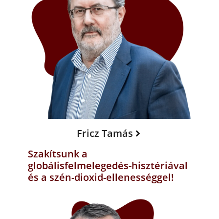
Fricz Tamás
Szakítsunk a
globálisfelmelegedés-hisztériával
és a szén-dioxid-ellenességgel!