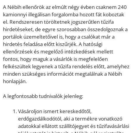
A Nébih ellenőrök az elmúlt négy évben csaknem 240
kamionnyi illegálisan forgalomba hozott fát koboztak
el. Rendszeresen töröltetnek jogszerűtlen tűzifa
hirdetéseket, de egyre szorosabban összedolgoznak a
portálok üzemeltetőivel is, hogy a csalókat már a
hirdetés feladása előtt kiszűrjék. A hatósági
ellenőrzések és megelőző intézkedések mellett
fontos, hogy maguk a vásárlók is megfelelően
felkészültek legyenek a tűzifa rendelés előtt, amelyhez
minden szükséges információt megtalálnak a Nébih
honlapján.
A legfontosabb tudnivalók jelenleg:
Vásároljon ismert kereskedőtől,
erdőgazdálkodótól, aki a termékre vonatkozó
adatokkal ellátott szállítójegyet és tűzifavásárlási