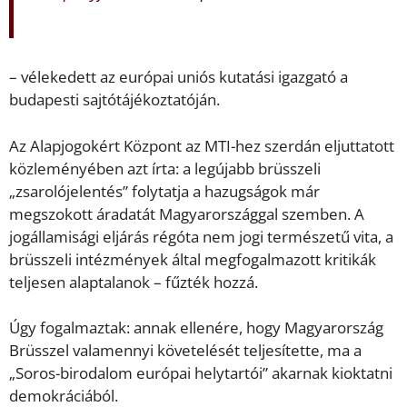
– vélekedett az európai uniós kutatási igazgató a
budapesti sajtótájékoztatóján.
Az Alapjogokért Központ az MTI-hez szerdán eljuttatott
közleményében azt írta: a legújabb brüsszeli
„zsarolójelentés” folytatja a hazugságok már
megszokott áradatát Magyarországgal szemben. A
jogállamisági eljárás régóta nem jogi természetű vita, a
brüsszeli intézmények által megfogalmazott kritikák
teljesen alaptalanok – fűzték hozzá.
Úgy fogalmaztak: annak ellenére, hogy Magyarország
Brüsszel valamennyi követelését teljesítette, ma a
„Soros-birodalom európai helytartói” akarnak kioktatni
demokráciából.