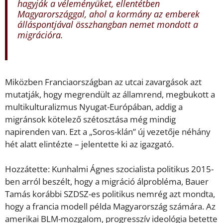
hagyják a véleményüket, ellentétben
Magyarországgal, ahol a kormány az emberek
álláspontjával összhangban nemet mondott a
migrációra.
Miközben Franciaországban az utcai zavargások azt
mutatják, hogy megrendült az államrend, megbukott a
multikulturalizmus Nyugat-Európában, addig a
migránsok kötelező szétosztása még mindig
napirenden van. Ezt a „Soros-klán” új vezetője néhány
hét alatt elintézte – jelentette ki az igazgató.
Hozzátette: Kunhalmi Ágnes szocialista politikus 2015-
ben arról beszélt, hogy a migráció álprobléma, Bauer
Tamás korábbi SZDSZ-es politikus nemrég azt mondta,
hogy a francia modell példa Magyarország számára. Az
amerikai BLM-mozgalom, progresszív ideológia betette