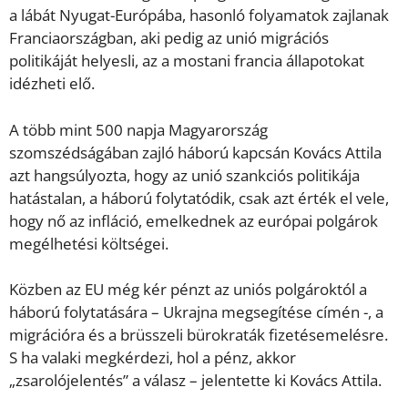
a lábát Nyugat-Európába, hasonló folyamatok zajlanak
Franciaországban, aki pedig az unió migrációs
politikáját helyesli, az a mostani francia állapotokat
idézheti elő.
A több mint 500 napja Magyarország
szomszédságában zajló háború kapcsán Kovács Attila
azt hangsúlyozta, hogy az unió szankciós politikája
hatástalan, a háború folytatódik, csak azt érték el vele,
hogy nő az infláció, emelkednek az európai polgárok
megélhetési költségei.
Közben az EU még kér pénzt az uniós polgároktól a
háború folytatására – Ukrajna megsegítése címén -, a
migrációra és a brüsszeli bürokraták fizetésemelésre.
S ha valaki megkérdezi, hol a pénz, akkor
„zsarolójelentés” a válasz – jelentette ki Kovács Attila.