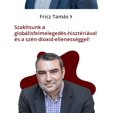
Fricz Tamás
Szakítsunk a
globálisfelmelegedés-hisztériával
és a szén-dioxid-ellenességgel!