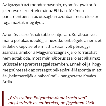
Az igazgató azt mondta: hasonló, nyomást gyakorló
jelentések születtek már az EU-ban, főként a
parlamentben, a bizottságban azonban most először
fogalmaztak meg ilyet.
Az uniós zsarolásnak több szintje van. Korábban volt
már a politikai, ideológiai nézetkülönbségek, a nemzeti
érdekek képviselete miatt, azután volt pénzügyi
zsarolás, amikor a Magyarországnak járó forrásokat
nem adták oda, most már háborús zsarolást alkalmaz
Brüsszel Magyarországgal szemben. Ennek célja, hogy
megbüntessék az országot békepárti álláspontja miatt,
és „belezsarolják a háborúba” – hangoztatta Kovács
Attila.
„Brüsszelben Patyomkin-demokrácia van”:
megkérdezik az embereket, de figyelmen kívül