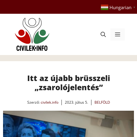
Kilépés
Hungarian
▼
a
tartalomba
Menü
Itt az újabb brüsszeli
„zsarolójelentés”
Szerző:
civilek.info
2023. július 5.
BELFÖLD