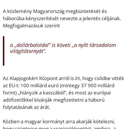
A közlemény Magyarország megbüntetését és
háborúba kényszerítését nevezte a jelentés céljának.
Megfogalmazásuk szerint
a „dollárbaloldal” is követi „a nyílt társadalom
világítótornyát”.
Az Alapjogokért Központ arról is írt, hogy csődbe vitték
az EU-t: 100 milliárd euró (mintegy 37 900 milliárd
forint) „hiányzik a kasszából”, és most az európai
adófizetőkkel kívánják megfizettetni a háború
folytatásának az árát.
Közben a magyar kormányt arra akarják kötelezni,
hogy szüntesse meg a rezsicsökkentést, amihez „a