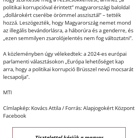
politikai korrupcióval érintett” magyarországi baloldal
„dollárokért cserébe örömmel asszisztál” – tették
hozzá. Leszögezték, hogy Magyarország nemet mond
az illegális bevándorlásra, a háborúra és a genderre, és
„ezen semmilyen zsarolójelentés nem fog változtatni”.
A közleményben úgy vélekedtek: a 2024-es európai
parlamenti választásokon „Európa lehetőséget kap
arra, hogy a politikai korrupció Brüsszel nevű mocsarát
lecsapolja”.
MTI
Címlapkép: Kovács Attila / Forrás: Alapjogokért Központ
Facebook
Tisztelettel kérjük a magyar