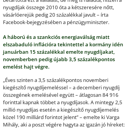
nyugdíjak összege 2010 óta a kétszeresére nőtt,
vásárlóerejük pedig 20 százalékkal javult – írta
Facebook-bejegyzésében a pénzügyminiszter.
A háború és a szankciós energiaválság miatt
elszabaduló inflációra tekintettel a kormány idén
januárban 15 százalékkal emelte nyugdíjakat,
novemberben pedig újabb 3,5 százalékpontos
emelést hajt végre.
„Éves szinten a 3,5 százalékpontos novemberi
kiegészítő nyugdíjemeléssel – a decemberi nyugdíj
összegének emelésével együtt – átlagosan 84 916
forinttal kapnak többet a nyugdíjasok. A mintegy 2,5
millió nyugdíjas esetén a kiegészítő nyugdíjemelés
közel 190 milliárd forintot jelent” – emelte ki Varga
Mihály, aki a poszt végére hagyta az igazán jó híreket: