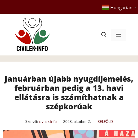
Kilépés
Hungarian
▼
a
tartalomba
Menü
Januárban újabb nyugdíjemelés,
februárban pedig a 13. havi
ellátásra is számíthatnak a
szépkorúak
Szerző:
civilek.info
2023. október 2.
BELFÖLD