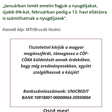
„Januárban ismét emelni fogjuk a nyugdíjakat,
újabb 6%-kal, februárban pedig a 13. havi ellátásra
is számíthatnak a nyugdíjasok”.
Kiemelt kép: MTI/Bruzák Noémi
Tisztelettel kérjük a magyar
magánszférát, támogassa a CÖF-
CÖKA küldetését annak érdekében,
hogy még eredményesebben, együtt
szolgálhassuk a közjót!
Bankszámlaszámunk: UNICREDIT
BANK 10918001-00000064-35950004
Oszd meg!