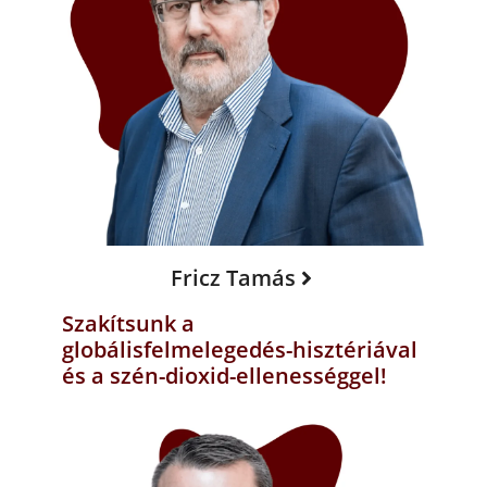
Fricz Tamás
Szakítsunk a
globálisfelmelegedés-hisztériával
és a szén-dioxid-ellenességgel!