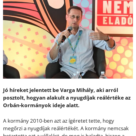
Jó híreket jelentett be Varga Mihály, aki arról
posztolt, hogyan alakult a nyugdíjak reálértéke az
Orbán-kormányok ideje alatt.
A kormány 2010-ben azt az ígéretet tette, hogy
megőrzi a nyugdíjak reálértékét. A kormány nemcsak
betartotta ezt a vállalást, de meg is haladta, hiszen a