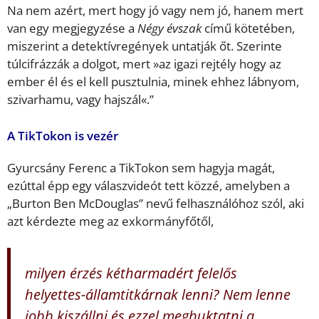
Na nem azért, mert hogy jó vagy nem jó, hanem mert
van egy megjegyzése a
Négy évszak
című kötetében,
miszerint a detektívregények untatják őt. Szerinte
túlcifrázzák a dolgot, mert »az igazi rejtély hogy az
ember él és el kell pusztulnia, minek ehhez lábnyom,
szivarhamu, vagy hajszál«.”
A TikTokon is vezér
Gyurcsány Ferenc a TikTokon sem hagyja magát,
ezúttal épp egy válaszvideót tett közzé, amelyben a
„Burton Ben McDouglas” nevű felhasználóhoz szól, aki
azt kérdezte meg az exkormányfőtől,
milyen érzés kétharmadért felelős
helyettes-államtitkárnak lenni? Nem lenne
jobb kiszállni és ezzel megbuktatni a