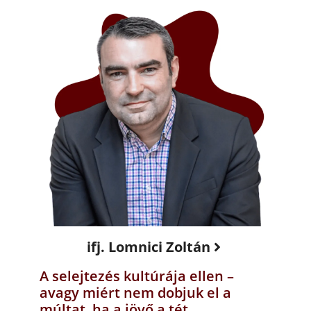
ifj. Lomnici Zoltán
A selejtezés kultúrája ellen –
avagy miért nem dobjuk el a
múltat, ha a jövő a tét