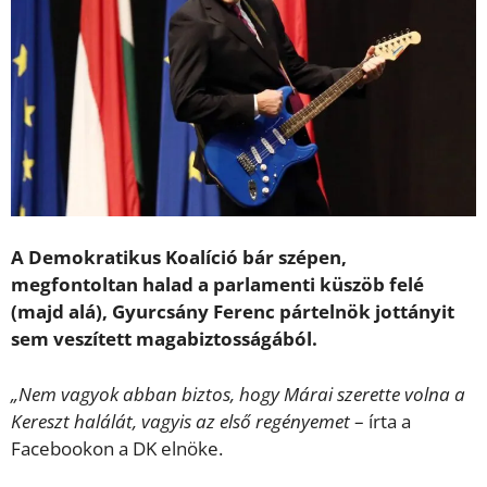
A Demokratikus Koalíció bár szépen,
megfontoltan halad a parlamenti küszöb felé
(majd alá), Gyurcsány Ferenc pártelnök jottányit
sem veszített magabiztosságából.
„Nem vagyok abban biztos, hogy Márai szerette volna a
Kereszt halálát, vagyis az első regényemet
– írta a
Facebookon a DK elnöke.