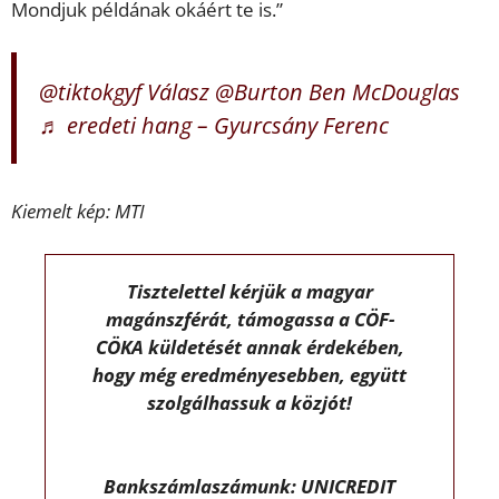
Mondjuk példának okáért te is.”
@tiktokgyf
Válasz @Burton Ben McDouglas
♬ eredeti hang – Gyurcsány Ferenc
Kiemelt kép: MTI
Tisztelettel kérjük a magyar
magánszférát, támogassa a CÖF-
CÖKA küldetését annak érdekében,
hogy még eredményesebben, együtt
szolgálhassuk a közjót!
Bankszámlaszámunk: UNICREDIT