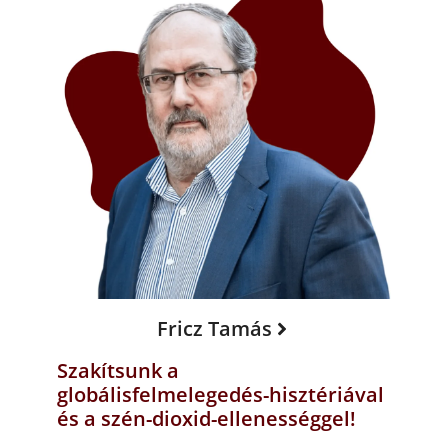
Fricz Tamás
Szakítsunk a
globálisfelmelegedés-hisztériával
és a szén-dioxid-ellenességgel!