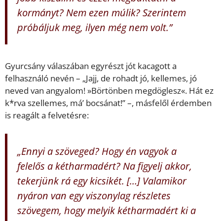
kormányt? Nem ezen múlik? Szerintem
próbáljuk meg, ilyen még nem volt.”
Gyurcsány válaszában egyrészt jót kacagott a
felhasználó nevén – „Jajj, de rohadt jó, kellemes, jó
neved van angyalom! »Börtönben megdöglesz«. Hát ez
k*rva szellemes, má’ bocsánat!” –, másfelől érdemben
is reagált a felvetésre:
„Ennyi a szöveged? Hogy én vagyok a
felelős a kétharmadért? Na figyelj akkor,
tekerjünk rá egy kicsikét. […] Valamikor
nyáron van egy viszonylag részletes
szövegem, hogy melyik kétharmadért ki a