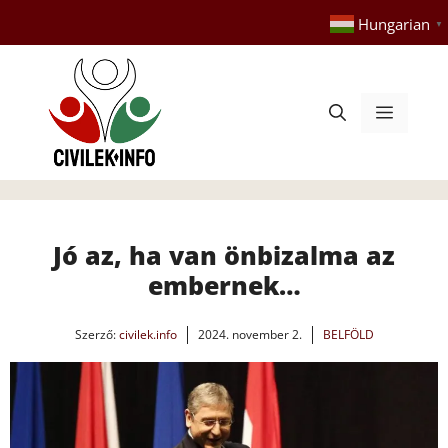
Kilépés
Hungarian
▼
a
tartalomba
Menü
Jó az, ha van önbizalma az
embernek…
Szerző:
civilek.info
2024. november 2.
BELFÖLD