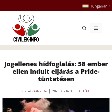
Kilépés
Hungarian
▼
a
tartalomba
Menü
Jogellenes hídfoglalás: 58 ember
ellen indult eljárás a Pride-
tüntetésen
Szerző:
civilek.info
2025. április 3.
BELFÖLD