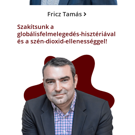
Fricz Tamás
Szakítsunk a
globálisfelmelegedés-hisztériával
és a szén-dioxid-ellenességgel!