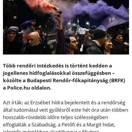
Több rendőri intézkedés is történt kedden a
jogellenes hídfoglalásokkal összefüggésben –
közölte a Budapesti Rendőr-főkapitányság (BRFK)
a Police.hu oldalon.
Azt írták: az Erzsébet hídra bejelentett és a rendőrség
által tudomásul vett gyűlésről este hét óra után többen
hosszabb-rövidebb időre teljes szélességében
elfoglalták a Szabadság, a Petőfi és a Margit hidat,
jelentős mértékben akadályozva a főváros