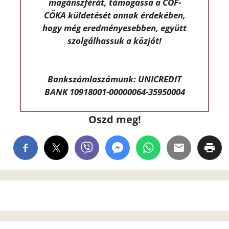
magánszférát, támogassa a CÖF-
CÖKA küldetését annak érdekében,
hogy még eredményesebben, együtt
szolgálhassuk a közjót!
Bankszámlaszámunk: UNICREDIT
BANK 10918001-00000064-35950004
Oszd meg!