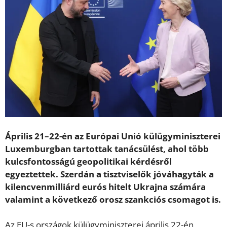
Április 21–22-én az Európai Unió külügyminiszterei
Luxemburgban tartottak tanácsülést, ahol több
kulcsfontosságú geopolitikai kérdésről
egyeztettek. Szerdán a tisztviselők jóváhagyták a
kilencvenmilliárd eurós hitelt Ukrajna számára
valamint a következő orosz szankciós csomagot is.
Az EU-s országok külügyminiszterei április 22-én,