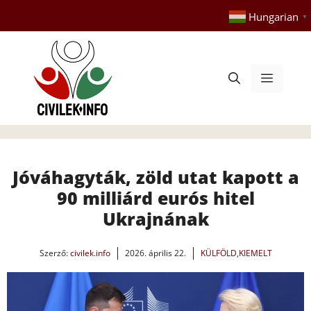
Kilépés
Hungarian
▼
a
tartalomba
Menü
Jóváhagyták, zöld utat kapott a
90 milliárd eurós hitel
Ukrajnának
Szerző:
civilek.info
2026. április 22.
KÜLFÖLD
,
KIEMELT