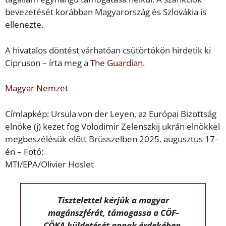
bevezetését korábban Magyarország és Szlovákia is
ellenezte.
A hivatalos döntést várhatóan csütörtökön hirdetik ki
Cipruson – írta meg a
The Guardian
.
Magyar Nemzet
Címlapkép: Ursula von der Leyen, az Európai Bizottság
elnöke (j) kezet fog Volodimir Zelenszkij ukrán elnökkel
megbeszélésük elõtt Brüsszelben 2025. augusztus 17-
én – Fotó:
MTI/EPA/Olivier Hoslet
Tisztelettel kérjük a magyar
magánszférát, támogassa a CÖF-
CÖKA küldetését annak érdekében,