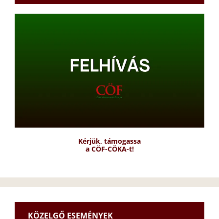
Kérjük, támogassa
a CÖF-CÖKA-t!
KÖZELGŐ ESEMÉNYEK