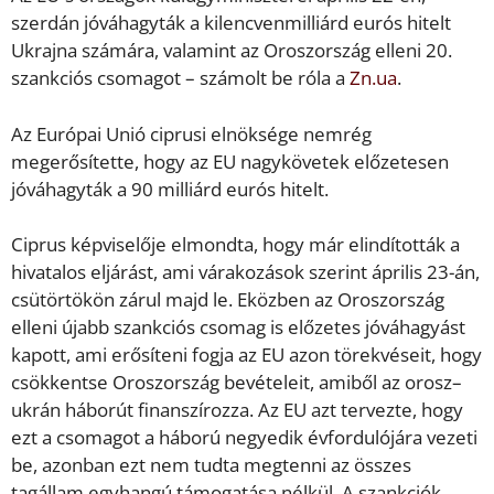
szerdán jóváhagyták a kilencvenmilliárd eurós hitelt
Ukrajna számára, valamint az Oroszország elleni 20.
szankciós csomagot – számolt be róla a
Zn.ua
.
Az Európai Unió ciprusi elnöksége nemrég
megerősítette, hogy az EU nagykövetek előzetesen
jóváhagyták a 90 milliárd eurós hitelt.
Ciprus képviselője elmondta, hogy már elindították a
hivatalos eljárást, ami várakozások szerint április 23-án,
csütörtökön zárul majd le. Eközben az Oroszország
elleni újabb szankciós csomag is előzetes jóváhagyást
kapott, ami erősíteni fogja az EU azon törekvéseit, hogy
csökkentse Oroszország bevételeit, amiből az orosz–
ukrán háborút finanszírozza. Az EU azt tervezte, hogy
ezt a csomagot a háború negyedik évfordulójára vezeti
be, azonban ezt nem tudta megtenni az összes
tagállam egyhangú támogatása nélkül. A szankciók