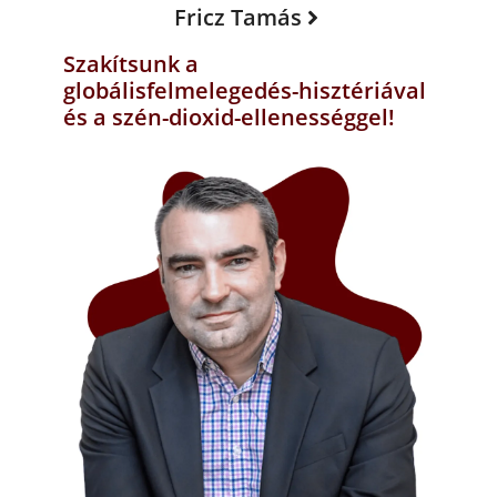
Fricz Tamás
Szakítsunk a
globálisfelmelegedés-hisztériával
és a szén-dioxid-ellenességgel!