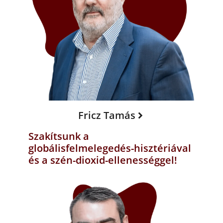
Fricz Tamás
Szakítsunk a
globálisfelmelegedés-hisztériával
és a szén-dioxid-ellenességgel!