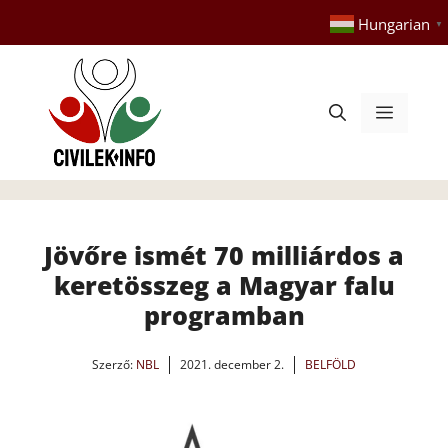
Kilépés
Hungarian
▼
a
tartalomba
Menü
Jövőre ismét 70 milliárdos a
keretösszeg a Magyar falu
programban
Szerző:
NBL
2021. december 2.
BELFÖLD