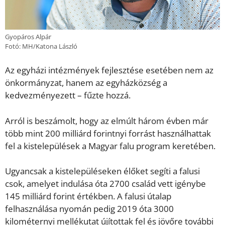
Gyopáros Alpár
Fotó: MH/Katona László
Az egyházi intézmények fejlesztése esetében nem az
önkormányzat, hanem az egyházközség a
kedvezményezett – fűzte hozzá.
Arról is beszámolt, hogy az elmúlt három évben már
több mint 200 milliárd forintnyi forrást használhattak
fel a kistelepülések a Magyar falu program keretében.
Ugyancsak a kistelepüléseken élőket segíti a falusi
csok, amelyet indulása óta 2700 család vett igénybe
145 milliárd forint értékben. A falusi útalap
felhasználása nyomán pedig 2019 óta 3000
kilométernyi mellékutat újítottak fel és jövőre további