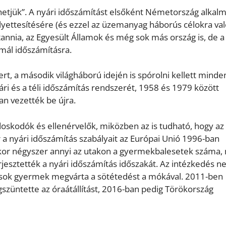
hetjük”. A nyári időszámítást elsőként Németország alkal
helyettesítésére (és ezzel az üzemanyag háborús célokra va
tannia, az Egyesült Államok és még sok más ország is, de a
mál időszámításra.
rt, a második világháború idején is spórolni kellett minde
i és a téli időszámítás rendszerét, 1958 és 1979 között
an vezették be újra.
rdoskodók és ellenérvelők, miközben az is tudható, hogy az
 a nyári időszámítás szabályait az Európai Unió 1996-ban
kor négyszer annyi az utakon a gyermekbalesetek száma,
jesztették a nyári időszámítás időszakát. Az intézkedés 
el sok gyermek megvárta a sötétedést a mókával. 2011-ben
züntette az óraátállítást, 2016-ban pedig Törökország