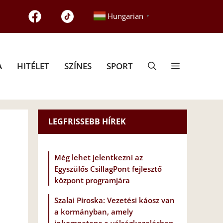
Hungarian
▼
A
HITÉLET
SZÍNES
SPORT
LEGFRISSEBB HÍREK
Még lehet jelentkezni az
Egyszülős CsillagPont fejlesztő
központ programjára
Szalai Piroska: Vezetési káosz van
a kormányban, amely