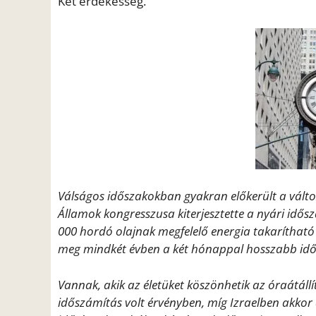
Két érdekesség.
Válságos időszakokban gyakran előkerült a válto
Államok kongresszusa kiterjesztette a nyári idő
000 hordó olajnak megfelelő energia takarítható
meg mindkét évben a két hónappal hosszabb idő
Vannak, akik az életüket köszönhetik az óraátál
időszámítás volt érvényben, míg Izraelben akkor á