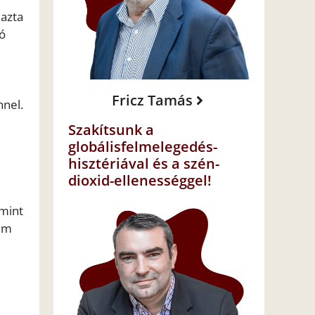
mazta
ló
Fricz Tamás
nnel.
Szakítsunk a
globálisfelmelegedés-
hisztériával és a szén-
dioxid-ellenességgel!
 mint
nem