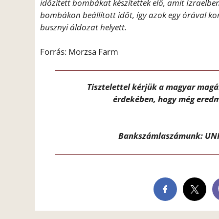
időzített bombákat készítettek elő, amit Izraelben
bombákon beállított időt, így azok egy órával ko
busznyi áldozat helyett.
Forrás: Morzsa Farm
Tisztelettel kérjük a magyar mag
érdekében, hogy még eredm
Bankszámlaszámunk: UNI