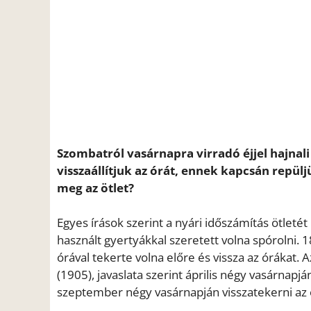
Szombatról vasárnapra virradó éjjel hajnali
visszaállítjuk az órát, ennek kapcsán repülj
meg az ötlet?
Egyes írások szerint a nyári időszámítás ötletét
használt gyertyákkal szeretett volna spórolni. 1
órával tekerte volna előre és vissza az órákat.
(1905), javaslata szerint április négy vasárnapj
szeptember négy vasárnapján visszatekerni az 