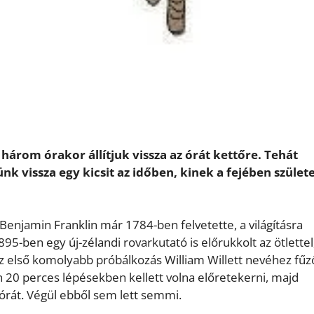
 három órakor állítjuk vissza az órát kettőre. Tehát
ünk vissza egy kicsit az időben, kinek a fejében születe
 Benjamin Franklin már 1784-ben felvetette, a világításra
895-ben egy új-zélandi rovarkutató is előrukkolt az ötlettel
 Az első komolyabb próbálkozás William Willett nevéhez fűz
án 20 perces lépésekben kellett volna előretekerni, majd
órát. Végül ebből sem lett semmi.