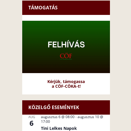
TÁMOGATÁS
Kérjük, támogassa
a CÖF-CÖKA-t!
KÖZELGŐ ESEMÉNYEK
augusztus 6 @ 08:00
-
augusztus 10 @
AUG
6
17:00
Tini Lelkes Napok