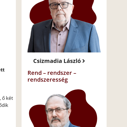
Csizmadia László
tt
Rend – rendszer –
rendszeresség
, ő két
ődik