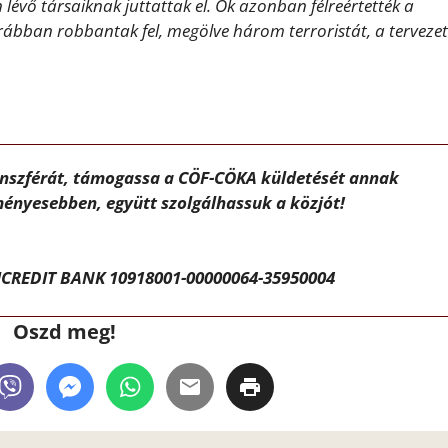
 lévő társaiknak juttattak el. Ők azonban félreértették a
rábban robbantak fel, megölve három terroristát, a tervezet
ánszférát, támogassa a CÖF-CÖKA küldetését annak
ényesebben, együtt szolgálhassuk a közjót!
CREDIT BANK 10918001-00000064-35950004
Oszd meg!