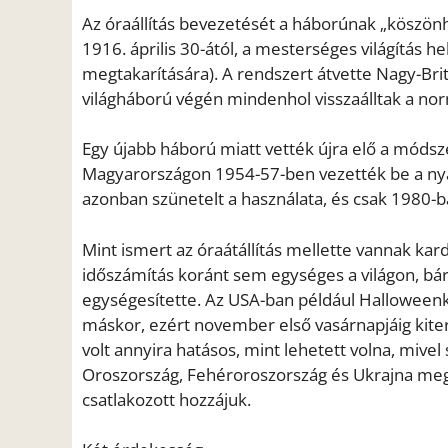
Az óraállítás bevezetését a háborúnak „köszön
1916. április 30-ától, a mesterséges világítás 
megtakarítására). A rendszert átvette Nagy-Bri
világháború végén mindenhol visszaálltak a nor
Egy újabb háború miatt vették újra elő a módsze
Magyarországon 1954-57-ben vezették be a nyár
azonban szünetelt a használata, és csak 1980-b
Mint ismert az óraátállítás mellette vannak ka
időszámítás koránt sem egységes a világon, bár
egységesítette. Az USA-ban például Halloween
máskor, ezért november első vasárnapjáig kiter
volt annyira hatásos, mint lehetett volna, miv
Oroszország, Fehéroroszország és Ukrajna megs
csatlakozott hozzájuk.