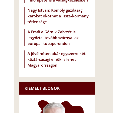
inkompetens a válságkezelésben
Nagy István: Komoly gazdasági
károkat okozhat a Tisza-kormány
tétlensége
A Fradi a Górnik Zabrzét is
legyőzte, tovább szárnyal az
európai kupaporondon
A jövő héten akár egyszerre két
köztársasági elnök is lehet
Magyarországon
KIEMELT BLOGOK