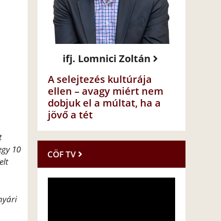
ifj. Lomnici Zoltán
A selejtezés kultúrája
ellen – avagy miért nem
dobjuk el a múltat, ha a
jövő a tét
t
egy 10
CÖF TV
elt
nyári