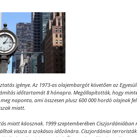
ztatás igénye. Az 1973-as olajembargót követően az Egyesül
számítás időtartamát 8 hónapra. Megállapították, hogy mint
 meg naponta, ami összesen plusz 600 000 hordó olajnak fel
szak miatt.
lítás miatt káosznak. 1999 szeptemberében Ciszjordániában 
lltak vissza a szokásos időzónára. Ciszjordániai terroristák