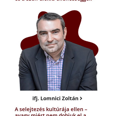
ifj. Lomnici Zoltán
A selejtezés kultúrája ellen –
avagy miért nem dobjuk el a