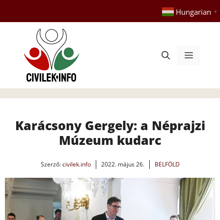
Kilépés
Hungarian
▼
a
tartalomba
Menü
Karácsony Gergely: a Néprajzi
Múzeum kudarc
Szerző:
civilek.info
2022. május 26.
BELFÖLD