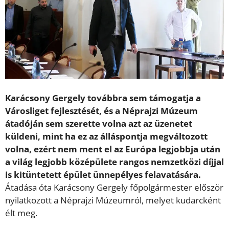
Karácsony Gergely továbbra sem támogatja a
Városliget fejlesztését, és a Néprajzi Múzeum
átadóján sem szerette volna azt az üzenetet
küldeni, mint ha ez az álláspontja megváltozott
volna, ezért nem ment el az Európa legjobbja után
a világ legjobb középülete rangos nemzetközi díjjal
is kitüntetett épület ünnepélyes felavatására.
Átadása óta Karácsony Gergely főpolgármester először
nyilatkozott a Néprajzi Múzeumról, melyet kudarcként
élt meg.