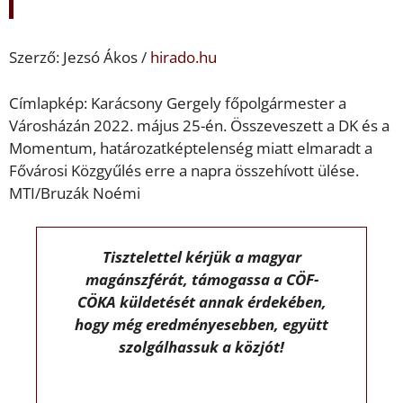
Szerző: Jezsó Ákos /
hirado.hu
Címlapkép: Karácsony Gergely főpolgármester a
Városházán 2022. május 25-én. Összeveszett a DK és a
Momentum, határozatképtelenség miatt elmaradt a
Fővárosi Közgyűlés erre a napra összehívott ülése.
MTI/Bruzák Noémi
Tisztelettel kérjük a magyar
magánszférát, támogassa a CÖF-
CÖKA küldetését annak érdekében,
hogy még eredményesebben, együtt
szolgálhassuk a közjót!