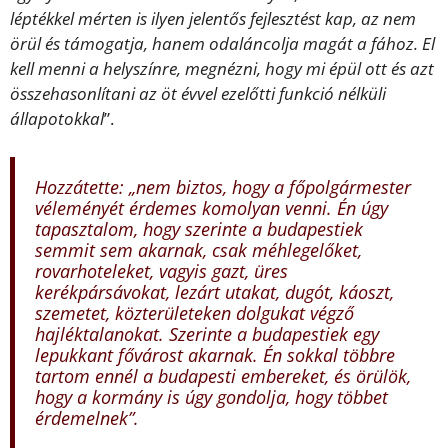
léptékkel mérten is ilyen jelentős fejlesztést kap, az nem
örül és támogatja, hanem odaláncolja magát a fához. El
kell menni a helyszínre, megnézni, hogy mi épül ott és azt
összehasonlítani az öt évvel ezelőtti funkció nélküli
állapotokkal
”.
Hozzátette: „nem biztos, hogy a főpolgármester
véleményét érdemes komolyan venni. Én úgy
tapasztalom, hogy szerinte a budapestiek
semmit sem akarnak, csak méhlegelőket,
rovarhoteleket, vagyis gazt, üres
kerékpársávokat, lezárt utakat, dugót, káoszt,
szemetet, közterületeken dolgukat végző
hajléktalanokat. Szerinte a budapestiek egy
lepukkant fővárost akarnak. Én sokkal többre
tartom ennél a budapesti embereket, és örülök,
hogy a kormány is úgy gondolja, hogy többet
érdemelnek”.