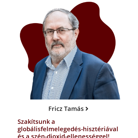
Fricz Tamás
Szakítsunk a
globálisfelmelegedés-hisztériával
és a szén-dioxid-ellenességgel!