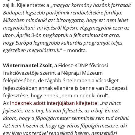
zajlik. Kijelentette: a „
magyar kormány hazánk forrásait
Budapest legszebb parkjának rendbetételére fordítja.
Miközben mindenki azt bizonygatta, hogy ezt nem lehet
megvalósítani, mi lépésről lépésre végigmegyünk ezen az
úton. Április 3-án megkaptuk a felhatalmazást arra,
hogy Európa legnagyobb kulturális programját teljes
egészében megvalósítsuk.
” – mondta.
Wintermantel Zsolt
, a Fidesz-KDNP fővárosi
frakcióvezetője szerint a Néprajzi Múzeum
felépítésében, de tágabb értelemben a Városliget
fejlesztésében annak ellenére is benne van Budapest
fejlesztése, hogy ennek „nem mindenki örül”.
Az
Indexnek adott interjújában kifejtette
: „
ha nincs
fejlesztés, az a baj, ha van fejlesztés, az a baj. Én azt
látom, hogy a főpolgármester semminek sem tud örülni.
Azt nem hiszem el, hogy egy város főpolgármestere, aki
egy ilyen vonzerővel rendelkező helyen, nemzetközi