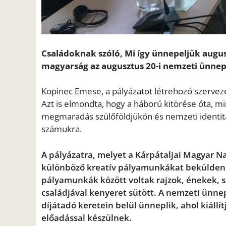
Családoknak szóló, Mi így ünnepeljük augusz
magyarság az augusztus 20-i nemzeti ünnep
Kopinec Emese, a pályázatot létrehozó szerveze
Azt is elmondta, hogy a háború kitörése óta, m
megmaradás szülőföldjükön és nemzeti identitá
számukra.
A pályázatra, melyet a Kárpátaljai Magyar N
különböző kreatív pályamunkákat beküldeni, 
pályamunkák között voltak rajzok, énekek, s
családjával kenyeret sütött. A nemzeti ünnep
díjátadó keretein belül ünneplik, ahol kiáll
előadással készülnek.