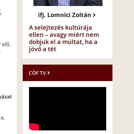
,
ifj. Lomnici Zoltán
A selejtezés kultúrája
ellen – avagy miért nem
dobjuk el a múltat, ha a
 elő,
jövő a tét
r
CÖF TV
a
yázat
a,