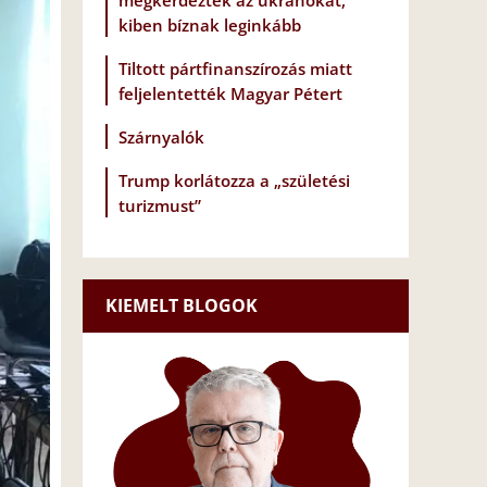
megkérdezték az ukránokat,
kiben bíznak leginkább
Tiltott pártfinanszírozás miatt
feljelentették Magyar Pétert
Szárnyalók
Trump korlátozza a „születési
turizmust”
KIEMELT BLOGOK