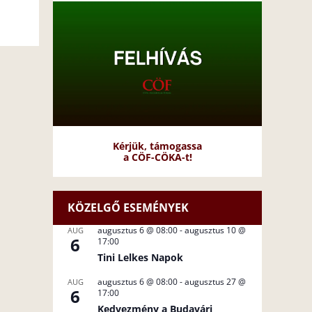
Kérjük, támogassa
a CÖF-CÖKA-t!
KÖZELGŐ ESEMÉNYEK
augusztus 6 @ 08:00
-
augusztus 10 @
AUG
6
17:00
Tini Lelkes Napok
augusztus 6 @ 08:00
-
augusztus 27 @
AUG
6
17:00
Kedvezmény a Budavári