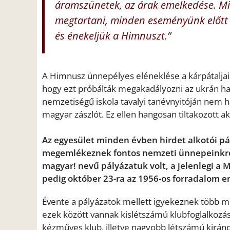
áramszünetek, az árak emelkedése. Mi
megtartani, minden eseményünk előtt 
és énekeljük a Himnuszt.”
A Himnusz ünnepélyes eléneklése a kárpátaljai
hogy ezt próbálták megakadályozni az ukrán h
nemzetiségű iskola tavalyi tanévnyitóján nem 
magyar zászlót. Ez ellen hangosan tiltakozott a
Az egyesület minden évben hirdet alkotói pá
megemlékeznek fontos nemzeti ünnepeinkről. 
magyar! nevű pályázatuk volt, a jelenlegi a M
pedig október 23-ra az 1956-os forradalom e
Évente a pályázatok mellett igyekeznek több m
ezek között vannak kislétszámú klubfoglalkozá
kézműves klub, illetve nagyobb létszámú kirándu