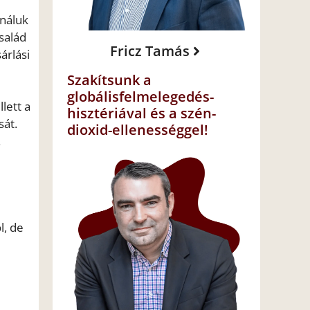
 náluk
salád
Fricz Tamás
árlási
Szakítsunk a
globálisfelmelegedés-
lett a
hisztériával és a szén-
sát.
dioxid-ellenességgel!
.
l, de