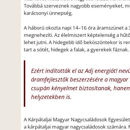
Továbbá szerveznek nagyobb eseményeket, mint
karácsonyi ünnepség.
A háború okozta napi 14–16 óra áramszünet a 3
megnehezíti. Az élelmiszert képtelenség a hűt
lehet jutni. A hidegebb idő beköszöntekor is 
tart a sötét, hidegek a falak, a gyerekek fáznak.
Ezért indították el az Adj energiát! 
áramfejlesztők beszerzésére a magyar
csupán kényelmet biztosítanak, hanem 
helyzetekben is.
A Kárpátaljai Magyar Nagycsaládosok Egyesület
a kárpátaljai magyar nagycsaládosok számára.