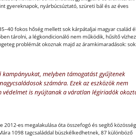
 gyereknapok, nyárbúcsúztató, szüreti bál és az éves
5–40 fokos hőség mellett sok kárpátaljai magyar család é
őben tárolni, a légkondicionáló nem működik, hűsítő vízh
rengeteg problémát okoznak majd az áramkimaradások: sok
nevű kampányukat, melyben támogatást gyűjtenek
 nagycsaládosok számára. Ezek az eszközök nem
védelmet is nyújtanak a váratlan légiriadók okozt
e 2012-es megalakulása óta összefogó és segítő közösség
 Mára 1098 tagcsaláddal büszkélkedhetnek, 87 különböző