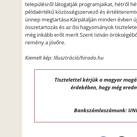
településről látogatják programjaikat, hétről hét
példaértékű közösségszervező és értékteremtő
ünnep megtartása Kárpátalján minden évben úja
összetartozás és az ősi hagyományok tisztelete
még inkább erőt merít Szent István örökségéből,
remény a jövőre.
Kiemelt kép: Illusztráció/hirado.hu
Tisztelettel kérjük a magyar mag
érdekében, hogy még eredm
Bankszámlaszámunk: UNI