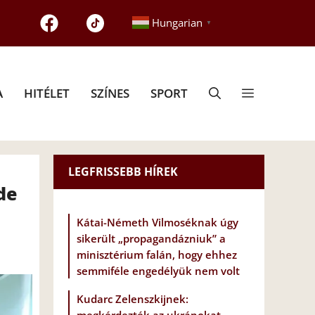
Hungarian
▼
A
HITÉLET
SZÍNES
SPORT
LEGFRISSEBB HÍREK
de
Kátai-Németh Vilmoséknak úgy
sikerült „propagandázniuk” a
minisztérium falán, hogy ehhez
semmiféle engedélyük nem volt
Kudarc Zelenszkijnek: