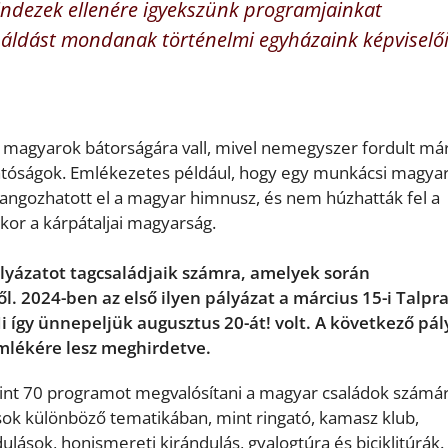
ndezek ellenére igyekszünk programjainkat
áldást mondanak történelmi egyházaink képviselői
 magyarok bátorságára vall, mivel nemegyszer fordult már
atóságok. Emlékezetes például, hogy egy munkácsi magya
hangozhatott el a magyar himnusz, és nem húzhatták fel a
kkor a kárpátaljai magyarság.
lyázatot tagcsaládjaik számra, amelyek során
2024-ben az első ilyen pályázat a március 15-i Talpr
i így ünnepeljük augusztus 20-át! volt. A következő pál
mlékére lesz meghirdetve.
int 70 programot megvalósítani a magyar családok számár
sok különböző tematikában, mint ringató, kamasz klub,
lások, honismereti kirándulás, gyalogtúra és biciklitúrák.