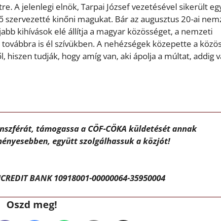
re. A jelenlegi elnök, Tarpai József vezetésével sikerült eg
 szervezetté kinőni magukat. Bár az augusztus 20-ai nem
bb kihívások elé állítja a magyar közösséget, a nemzeti
 továbbra is él szívükben. A nehézségek közepette a közö
 hiszen tudják, hogy amíg van, aki ápolja a múltat, addig 
ánszférát, támogassa a CÖF-CÖKA küldetését annak
ényesebben, együtt szolgálhassuk a közjót!
CREDIT BANK 10918001-00000064-35950004
Oszd meg!