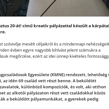
tus 20-át! című kreatív pályázattal készült a kárpátal
re.
t szóvivője mesélt céljaikról és a mindennapi nehézségeik
inden évben egyre nagyobb kihívást jelent számukra a
suk megőrzése, ezért az idei ünnep kivételes fontosságga
agycsaládosok Egyesülete (KMNE) rendezett, lehetőség 
az idén 69 család vett részt benne. A beküldött
zavalatok, különböző kompozíciók, és volt, aki otthon
et az alkotói pályázaton részt vett családokkal közös
ítják a beküldött pályamunkákat, a gyerekek pedig