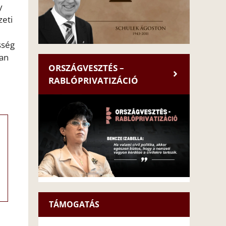
y
zeti
sség
van
ORSZÁGVESZTÉS –
RABLÓPRIVATIZÁCIÓ
TÁMOGATÁS