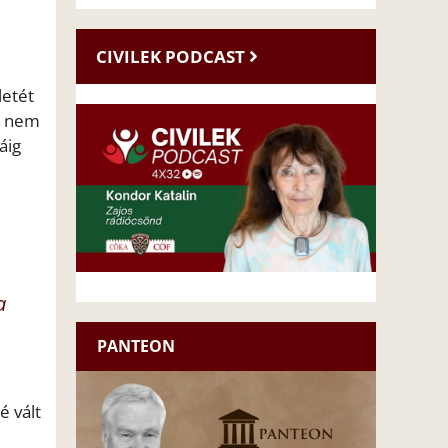
CIVILEK PODCAST
letét
ez nem
áig
a
PANTEON
é vált