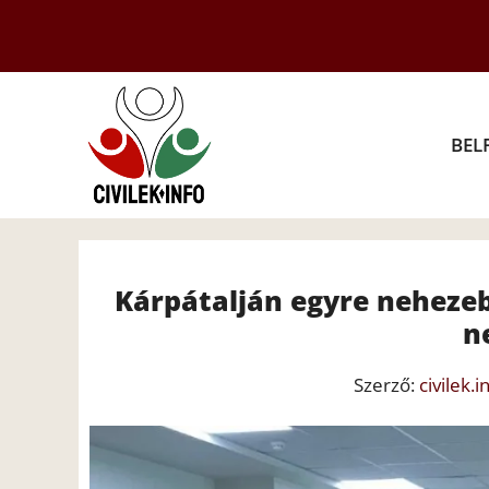
Kilépés
a
tartalomba
BEL
Kárpátalján egyre nehezeb
n
Szerző:
civilek.i