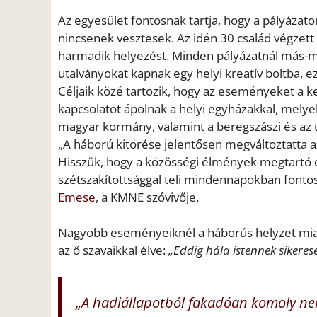
Az egyesület fontosnak tartja, hogy a pályáza
nincsenek vesztesek. Az idén 30 család végzett 
harmadik helyezést. Minden pályázatnál más-má
utalványokat kapnak egy helyi kreatív boltba, e
Céljaik közé tartozik, hogy az eseményeket a k
kapcsolatot ápolnak a helyi egyházakkal, melye
magyar kormány, valamint a beregszászi és az un
„A háború kitörése jelentősen megváltoztatta az 
Hisszük, hogy a közösségi élmények megtartó e
szétszakítottsággal teli mindennapokban fonto
Emese
, a KMNE szóvivője.
Nagyobb eseményeiknél a háborús helyzet miatt
az ő szavaikkal élve:
„Eddig hála istennek sikere
„A hadiállapotból fakadóan komoly n