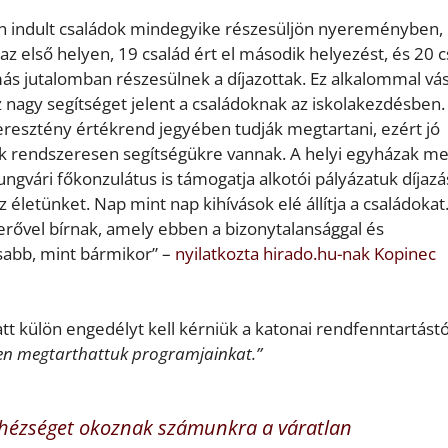
ton indult családok mindegyike részesüljön nyereményben,
az első helyen, 19 család ért el második helyezést, és 20 c
s jutalomban részesülnek a díjazottak. Ez alkalommal vás
z nagy segítséget jelent a családoknak az iskolakezdésben.
eresztény értékrend jegyében tudják megtartani, ezért jó
k rendszeresen segítségükre vannak. A helyi egyházak mel
gvári főkonzulátus is támogatja alkotói pályázatuk díjazá
életünket. Nap mint nap kihívások elé állítja a családokat
rővel bírnak, amely ebben a bizonytalansággal és
sabb, mint bármikor” –
nyilatkozta hirado.hu-nak Kopinec
 külön engedélyt kell kérniük a katonai rendfenntartástó
sen megtarthattuk programjainkat.”
ehézséget okoznak számunkra a váratlan