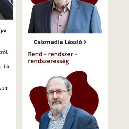
jai
Csizmadia László
ről.
Rend – rendszer –
rendszeresség
l bír
volt