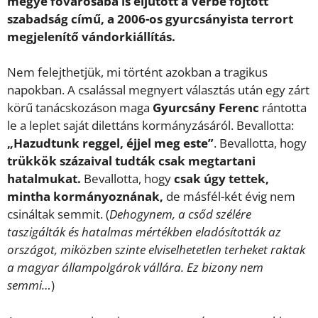
megye fővárosába is eljutott a Vérbe fojtott
szabadság című, a 2006-os gyurcsányista terrort
megjelenítő vándorkiállítás.
Nem felejthetjük, mi történt azokban a tragikus
napokban. A csalással megnyert választás után egy zárt
körű tanácskozáson maga
Gyurcsány Ferenc
rántotta
le a leplet saját dilettáns kormányzásáról. Bevallotta:
„Hazudtunk reggel, éjjel meg este”
. Bevallotta, hogy
trükkök százaival tudták csak megtartani
hatalmukat.
Bevallotta, hogy
csak úgy tettek,
mintha kormányoznának,
de másfél-két évig nem
csináltak semmit. (
Dehogynem, a csőd szélére
taszigálták és hatalmas mértékben eladósították az
országot, miközben szinte elviselhetetlen terheket raktak
a magyar állampolgárok vállára. Ez bizony nem
semmi…
)