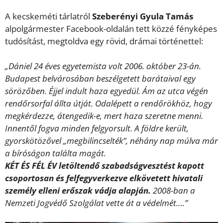
A kecskeméti tárlatról
Szeberényi Gyula Tamás
alpolgármester Facebook-oldalán tett közzé fényképes
tudósítást, megtoldva egy rövid, drámai történettel:
„Dániel 24 éves egyetemista volt 2006. október 23-án.
Budapest belvárosában beszélgetett barátaival egy
sörözőben. Éjjel indult haza egyedül. Ám az utca végén
rendőrsorfal állta útját. Odalépett a rendőrökhöz, hogy
megkérdezze, átengedik-e, mert haza szeretne menni.
Innentől fogva minden felgyorsult. A földre került,
gyorskötözővel „megbilincselték”, néhány nap múlva már
a bíróságon találta magát.
KÉT ÉS FÉL ÉV letöltendő szabadságvesztést kapott
csoportosan és felfegyverkezve elkövetett hivatali
személy elleni erőszak vádja alapján.
2008-ban a
Nemzeti Jogvédő Szolgálat vette át a védelmét….”