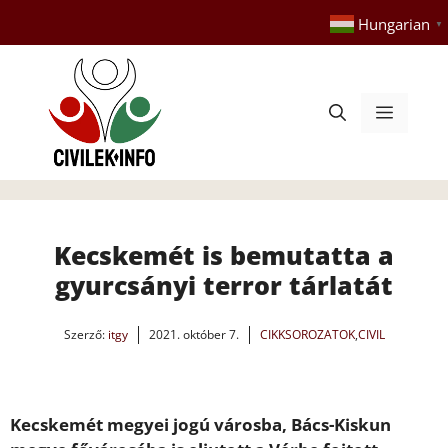
Kilépés
Hungarian
▼
a
tartalomba
Menü
Kecskemét is bemutatta a
gyurcsányi terror tárlatát
Szerző:
itgy
2021. október 7.
CIKKSOROZATOK
,
CIVIL
Kecskemét megyei jogú városba, Bács-Kiskun