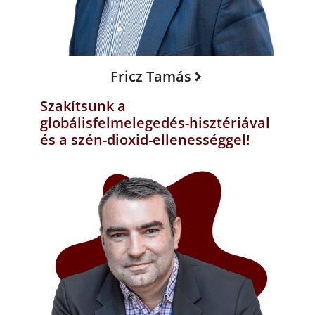
Fricz Tamás
Szakítsunk a
globálisfelmelegedés-hisztériával
és a szén-dioxid-ellenességgel!