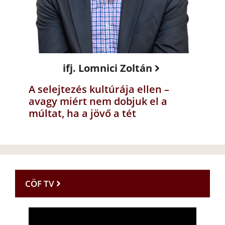
ifj. Lomnici Zoltán
A selejtezés kultúrája ellen –
avagy miért nem dobjuk el a
múltat, ha a jövő a tét
CÖF TV