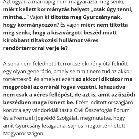
Azt ugyan a mai napig nem magyarázta meg senki,
miért kellett kormányzás helyett „csak úgy tenni,
mintha…
” Vajon
ki tiltotta meg Gyurcsánynak,
hogy kormányozzon
? És vajon
miért nem tiltotta
meg senki, hogy a kiszivárgott beszéd miatt
kirobbant tiltakozási hullámot véres
rendőrterrorral verje le?
A soha nem feledhető terrorcselekmény óta felnőtt
egy olyan generáció, amely semmit nem tud az akkor
történtekről és amelyet ezért
az akkori diktátor ma
megpróbál az orránál fogva vezetni, lehazudva
nem csak a véres fellépést, de azt is, amit az őszödi
beszédben maga ismert be.
Ezért indított országjáró
körútra egy vándorkiállítást a Civil Összefogás Fórum
és a Nemzeti Jogvédő Szolgálat, megmutatva, hogy
amit Gyurcsány letagadna, sajnos megtörténhetett
Magyarországon.