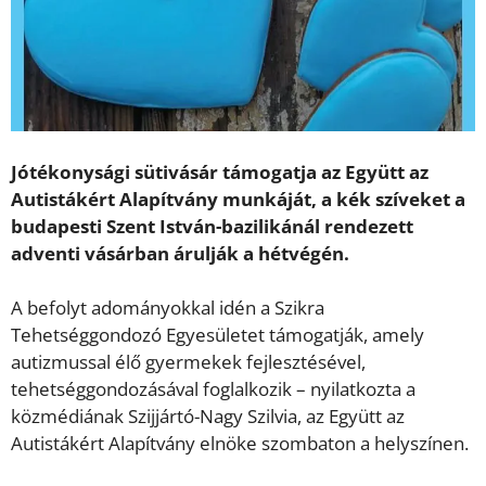
Jótékonysági sütivásár támogatja az Együtt az
Autistákért Alapítvány munkáját, a kék szíveket a
budapesti Szent István-bazilikánál rendezett
adventi vásárban árulják a hétvégén.
A befolyt adományokkal idén a Szikra
Tehetséggondozó Egyesületet támogatják, amely
autizmussal élő gyermekek fejlesztésével,
tehetséggondozásával foglalkozik – nyilatkozta a
közmédiának Szijjártó-Nagy Szilvia, az Együtt az
Autistákért Alapítvány elnöke szombaton a helyszínen.