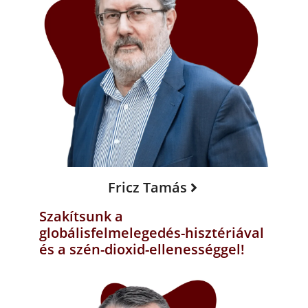
Fricz Tamás
Szakítsunk a
globálisfelmelegedés-hisztériával
és a szén-dioxid-ellenességgel!