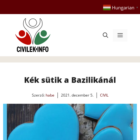
Kilépés
Hungarian
▼
a
tartalomba
Menü
Kék sütik a Bazilikánál
Szerző:
habe
2021. december 5.
CIVIL