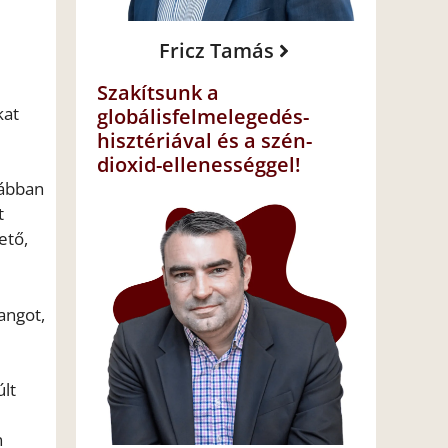
Fricz Tamás
Szakítsunk a
kat
globálisfelmelegedés-
hisztériával és a szén-
dioxid-ellenességgel!
rábban
t
ető,
angot,
lt
n