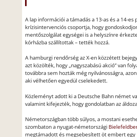
A lap információi a támadás a 13-as és a 14-es 
krízisintervenciós csoportja, hogy gondoskodjon
mentőszolgálat egységei is a helyszínre érkezte
kórházba szállítottak – tették hozzá.
A hamburgi rendőrség az X-en közzétett bejegy
azt közölték, hogy „nagyszabású akció” van f
továbbra sem hozták még nyilvánosságra, azonb
aki vélhetően egyedül cselekedett.
Közleményt adott ki a Deutsche Bahn német v
valamint kifejezték, hogy gondolatban az áldoz
Németországban több súlyos, a mostani esethe
szombaton a nyugat-németországi
Bielefeldbe
megtámadott és megsebesített öt embert egy b