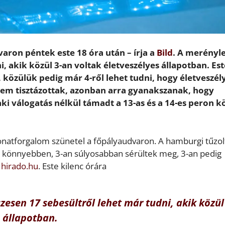
ron péntek este 18 óra után – írja a
Bild
. A merényl
, akik közül 3-an voltak életveszélyes állapotban. Est
 közülük pedig már 4-ről lehet tudni, hogy életveszél
nem tisztázottak, azonban arra gyanakszanak, hogy
i válogatás nélkül támadt a 13-as és a 14-es peron k
vonatforgalom szünetel a főpályaudvaron. A hamburgi tűzo
an könnyebben, 3-an súlyosabban sérültek meg, 3-an pedig
a
hirado.hu
. Este kilenc órára
zesen 17 sebesültről lehet már tudni, akik közül
 állapotban.