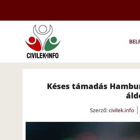
Kilépés
a
tartalomba
BEL
Késes támadás Hambur
áld
Szerző:
civilek.info