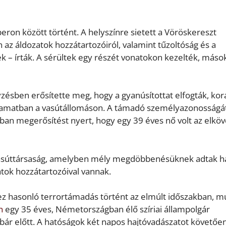
peron között történt. A helyszínre sietett a Vöröskereszt
 az áldozatok hozzátartozóiról, valamint tűzoltóság és a
k – írták. A sérültek egy részét vonatokon kezelték, máso
zésben erősítette meg, hogy a gyanúsítottat elfogták, ko
olyamatban a vasútállomáson. A támadó személyazonosságá
an megerősítést nyert, hogy egy 39 éves nő volt az elköv
asúttársaság, amelyben mély megdöbbenésüknek adtak h
atok hozzátartozóival vannak.
z hasonló terrortámadás történt az elmúlt időszakban, mú
n
egy 35 éves, Németországban élő szíriai állampolgár
ár előtt. A hatóságok két napos hajtóvadászatot követőe