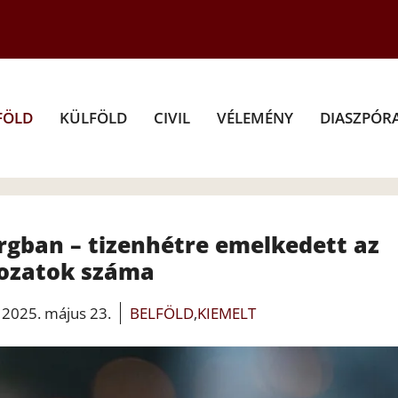
FÖLD
KÜLFÖLD
CIVIL
VÉLEMÉNY
DIASZPÓR
gban – tizenhétre emelkedett az
ozatok száma
2025. május 23.
BELFÖLD
,
KIEMELT