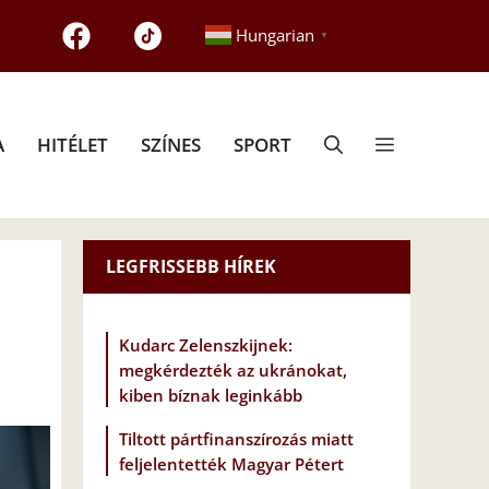
Hungarian
▼
A
HITÉLET
SZÍNES
SPORT
LEGFRISSEBB HÍREK
Kudarc Zelenszkijnek:
megkérdezték az ukránokat,
kiben bíznak leginkább
Tiltott pártfinanszírozás miatt
feljelentették Magyar Pétert