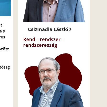
et
Csizmadia László
e 9
yes
Rend – rendszer –
rendszeresség
özött
ltóság