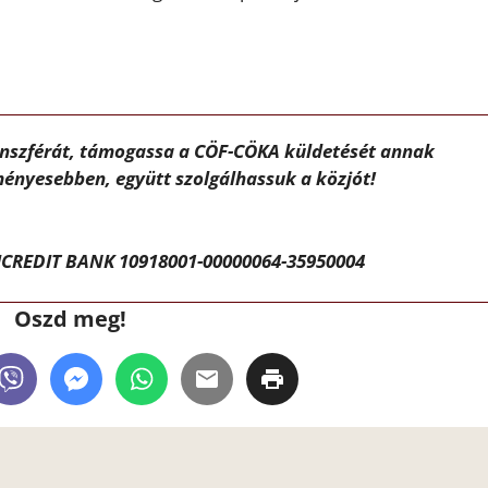
ánszférát, támogassa a CÖF-CÖKA küldetését annak
ényesebben, együtt szolgálhassuk a közjót!
CREDIT BANK 10918001-00000064-35950004
Oszd meg!