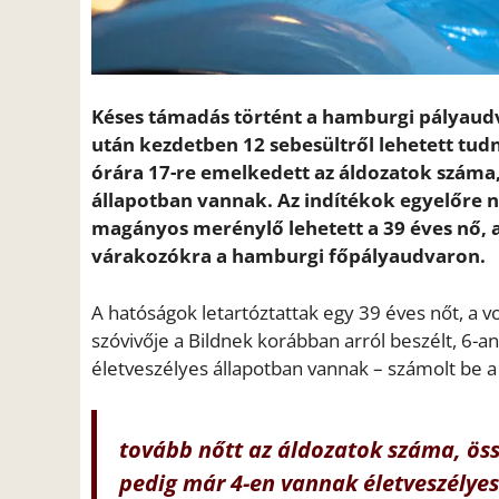
Késes támadás történt a hamburgi pályaudva
után kezdetben 12 sebesültről lehetett tudni
órára 17-re emelkedett az áldozatok száma,
állapotban vannak. Az indítékok egyelőre 
magányos merénylő lehetett a 39 éves nő, ak
várakozókra a hamburgi főpályaudvaron.
A hatóságok letartóztattak egy 39 éves nőt, a 
szóvivője a Bildnek korábban arról beszélt, 6-
életveszélyes állapotban vannak – számolt be 
tovább nőtt az áldozatok száma, öss
pedig már 4-en vannak életveszélyes