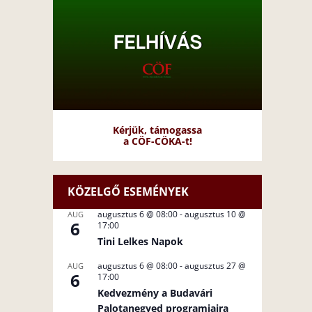
Kérjük, támogassa
a CÖF-CÖKA-t!
KÖZELGŐ ESEMÉNYEK
augusztus 6 @ 08:00
-
augusztus 10 @
AUG
6
17:00
Tini Lelkes Napok
augusztus 6 @ 08:00
-
augusztus 27 @
AUG
6
17:00
Kedvezmény a Budavári
Palotanegyed programjaira