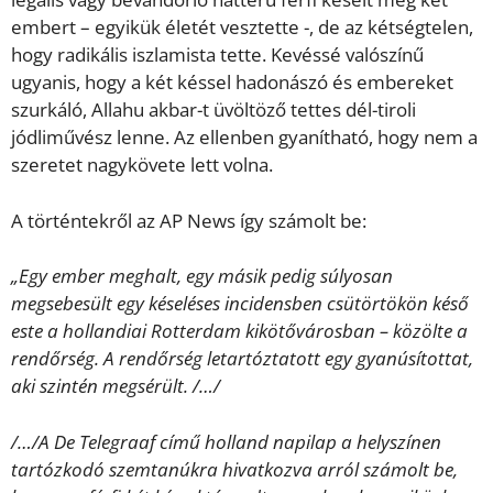
embert – egyikük életét vesztette -, de az kétségtelen,
hogy radikális iszlamista tette. Kevéssé valószínű
ugyanis, hogy a két késsel hadonászó és embereket
szurkáló, Allahu akbar-t üvöltöző tettes dél-tiroli
jódliművész lenne. Az ellenben gyanítható, hogy nem a
szeretet nagykövete lett volna.
A történtekről az AP News így számolt be:
„Egy ember meghalt, egy másik pedig súlyosan
megsebesült egy késeléses incidensben csütörtökön késő
este a hollandiai Rotterdam kikötővárosban – közölte a
rendőrség. A rendőrség letartóztatott egy gyanúsítottat,
aki szintén megsérült. /…/
/…/A De Telegraaf című holland napilap a helyszínen
tartózkodó szemtanúkra hivatkozva arról számolt be,