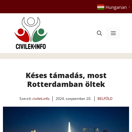
Kilépés
Hungarian
▼
a
tartalomba
Menü
Késes támadás, most
Rotterdamban öltek
Szerző:
civilek.info
2024. szeptember 20.
BELFÖLD