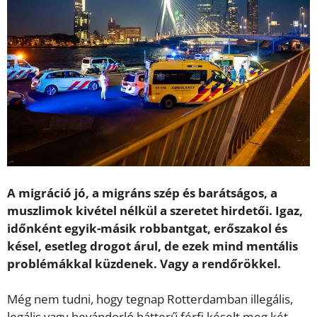
A migráció jó, a migráns szép és barátságos, a
muszlimok kivétel nélkül a szeretet hirdetői. Igaz,
időnként egyik-másik robbantgat, erőszakol és
késel, esetleg drogot árul, de ezek mind mentális
problémákkal küzdenek. Vagy a rendőrökkel.
Még nem tudni, hogy tegnap Rotterdamban illegális,
legális vagy bevándorló hátterű férfi késelt meg két