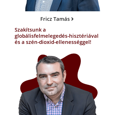
Fricz Tamás
Szakítsunk a
globálisfelmelegedés-hisztériával
és a szén-dioxid-ellenességgel!