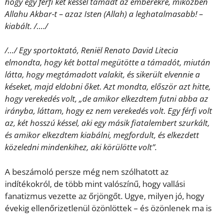
hogy egy férfi két késsel támadt az emberekre, miközben
Allahu Akbar-t – azaz Isten (Allah) a leghatalmasabb! –
kiabált. /…./
/…/ Egy sportoktató, Reniël Renato David Litecia
elmondta, hogy két bottal megütötte a támadót, miután
látta, hogy megtámadott valakit, és sikerült elvennie a
késeket, majd eldobni őket. Azt mondta, először azt hitte,
hogy verekedés volt, „de amikor elkezdtem futni abba az
irányba, láttam, hogy ez nem verekedés volt. Egy férfi volt
az, két hosszú késsel, aki egy másik fiatalembert szurkált,
és amikor elkezdtem kiabálni, megfordult, és elkezdett
közeledni mindenkihez, aki körülötte volt”.
A beszámoló persze még nem szólhatott az
indítékokról, de több mint valószínű, hogy vallási
fanatizmus vezette az őrjöngőt. Ugye, milyen jó, hogy
évekig ellenőrizetlenül özönlöttek – és özönlenek ma is