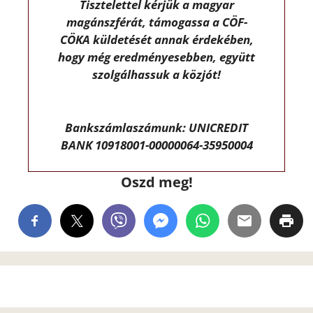
Tisztelettel kérjük a magyar
magánszférát, támogassa a CÖF-
CÖKA küldetését annak érdekében,
hogy még eredményesebben, együtt
szolgálhassuk a közjót!
Bankszámlaszámunk: UNICREDIT
BANK 10918001-00000064-35950004
Oszd meg!