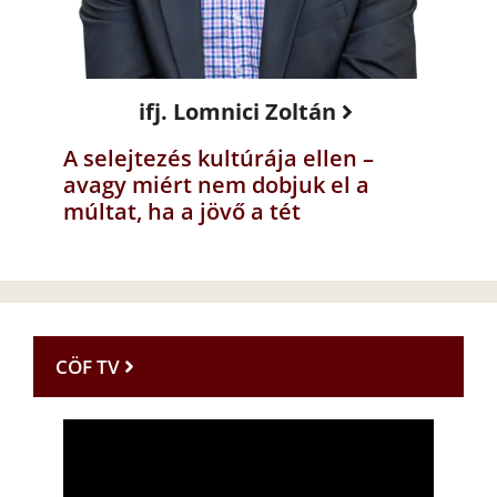
ifj. Lomnici Zoltán
A selejtezés kultúrája ellen –
avagy miért nem dobjuk el a
múltat, ha a jövő a tét
CÖF TV