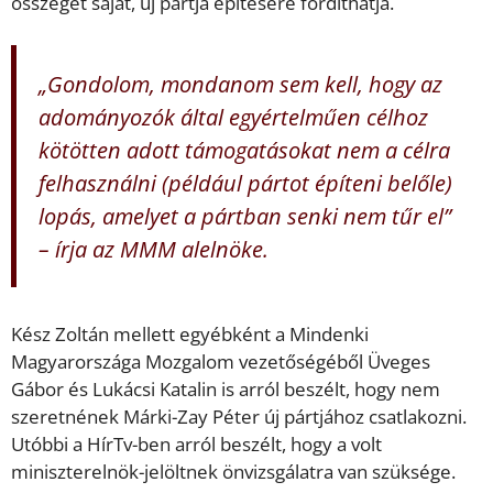
összeget saját, új pártja építésére fordíthatja.
„Gondolom, mondanom sem kell, hogy az
adományozók által egyértelműen célhoz
kötötten adott támogatásokat nem a célra
felhasználni (például pártot építeni belőle)
lopás, amelyet a pártban senki nem tűr el”
– írja az MMM alelnöke.
Kész Zoltán mellett egyébként a Mindenki
Magyarországa Mozgalom vezetőségéből Üveges
Gábor és Lukácsi Katalin is arról beszélt, hogy nem
szeretnének Márki-Zay Péter új pártjához csatlakozni.
Utóbbi a HírTv-ben arról beszélt, hogy a volt
miniszterelnök-jelöltnek önvizsgálatra van szüksége.