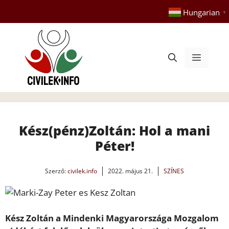
Kilépés
Hungarian
▼
a
tartalomba
Menü
Kész(pénz)Zoltán: Hol a mani
Péter!
Szerző:
civilek.info
2022. május 21.
SZÍNES
Kész Zoltán a Mindenki Magyarországa Mozgalom