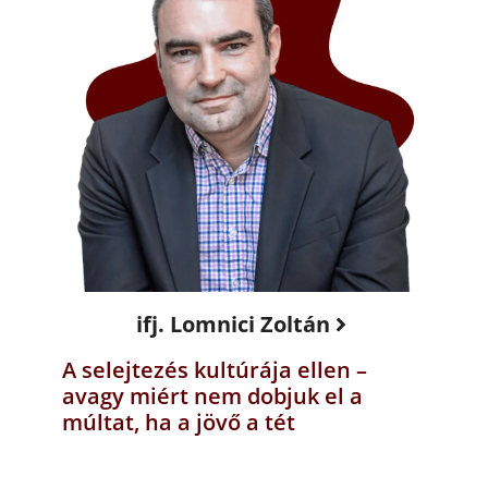
ifj. Lomnici Zoltán
A selejtezés kultúrája ellen –
avagy miért nem dobjuk el a
múltat, ha a jövő a tét