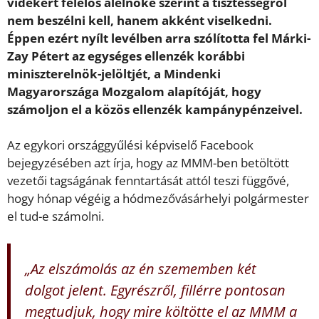
vidékért felelős alelnöke szerint a tisztességről
nem beszélni kell, hanem akként viselkedni.
Éppen ezért nyílt levélben arra szólította fel Márki-
Zay Pétert az egységes ellenzék korábbi
miniszterelnök-jelöltjét, a Mindenki
Magyarországa Mozgalom alapítóját, hogy
számoljon el a közös ellenzék kampánypénzeivel.
Az egykori országgyűlési képviselő Facebook
bejegyzésében azt írja, hogy az MMM-ben betöltött
vezetői tagságának fenntartását attól teszi függővé,
hogy hónap végéig a hódmezővásárhelyi polgármester
el tud-e számolni.
„Az elszámolás az én szememben két
dolgot jelent. Egyrészről, fillérre pontosan
megtudjuk, hogy mire költötte el az MMM a