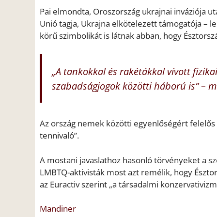
Pai elmondta, Oroszország ukrajnai inváziója ut
Unió tagja, Ukrajna elkötelezett támogatója – l
körű szimbolikát is látnak abban, hogy Észtorsz
„A tankokkal és rakétákkal vívott fizik
szabadságjogok közötti háború is” – m
Az ország nemek közötti egyenlőségért felelős 
tennivaló”.
A mostani javaslathoz hasonló törvényeket a sz
LMBTQ-aktivisták most azt remélik, hogy Észtor
az Euractiv szerint „a társadalmi konzervativi
Mandiner