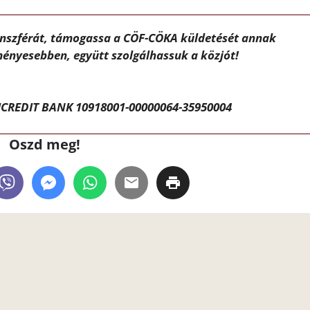
ánszférát, támogassa a CÖF-CÖKA küldetését annak
ényesebben, együtt szolgálhassuk a közjót!
CREDIT BANK 10918001-00000064-35950004
Oszd meg!