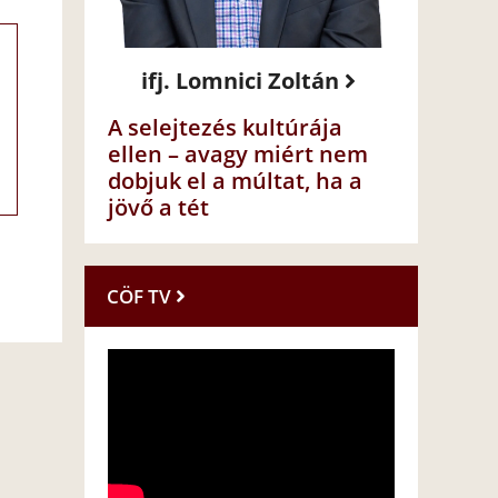
ifj. Lomnici Zoltán
A selejtezés kultúrája
ellen – avagy miért nem
dobjuk el a múltat, ha a
jövő a tét
CÖF TV