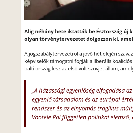
Alig néhány hete iktatták be Észtország új k
olyan törvénytervezetet dolgozzon ki, amel
A jogszabálytervezetről a jövő hét elején szava
képviselők támogatni fogják a liberális koalíci
balti ország lesz az első volt szovjet állam, am
„A házassági egyenlőség elfogadása az
egyenlő társadalom és az európai érték
rendszer és az elnyomás tragikus múlt
Vootele Pai független politikai elemző