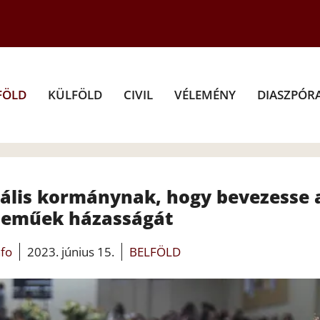
FÖLD
KÜLFÖLD
CIVIL
VÉLEMÉNY
DIASZPÓR
erális kormánynak, hogy bevezesse 
neműek házasságát
nfo
2023. június 15.
BELFÖLD