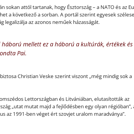
án sokan attól tartanak, hogy Észtország – a NATO és az E
ehet a következő a sorban. A portál szerint egyesek széles
ág legalizálja az azonos neműek házasságát.
ai háború mellett ez a háború a kultúrák, értékek és
ondta Pai.
biztosa Christian Veske szerint viszont „még mindig sok a
omszédos Lettországban és Litvániában, elutasították az
szág „utat mutat majd a fejlődésben egy olyan régióban”, 
zmus az 1991-ben véget ért szovjet uralom maradványa”.