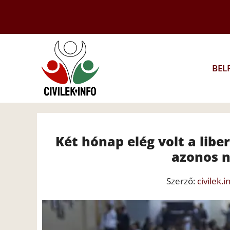
Kilépés
a
tartalomba
BEL
Két hónap elég volt a lib
azonos 
Szerző:
civilek.i