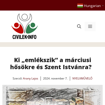
Kilépés
Hungarian
▼
a
tartalomba
Menü
Ki „emlékszik” a márciusi
hősökre és Szent Istvánra?
Szerző:
Arany Lajos
2024. november 7.
NYELVMŰVELŐ