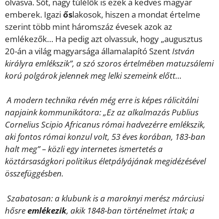
olvasva. Sőt, nagy túlélők is ezek a kedves magyar
emberek. Igazi
ős
lakosok, hiszen a mondat értelme
szerint több mint háromszáz évesek azok az
emlékezők… Ha pedig azt olvassuk, hogy „augusztus
20-án a világ magyarsága államalapító Szent
István
királyra emlékszik
”, a szó szoros értelmében matuzsálemi
korú polgárok jelennek meg lelki szemeink előtt…
A modern technika révén még erre is képes rálicitálni
napjaink kommunikátora: „Ez az alkalmazás Publius
Cornelius Scipio Africanus római hadvezérre
emlékszik
,
aki fontos római konzul volt, 53 éves korában, 183-ban
halt meg” – közli egy internetes ismertetés a
köztársaságkori politikus életpályájának megidézésével
összefüggésben.
Szabatosan: a klubunk is a maroknyi merész márciusi
hősre
emlékezik
, akik 1848-ban történelmet írtak; a