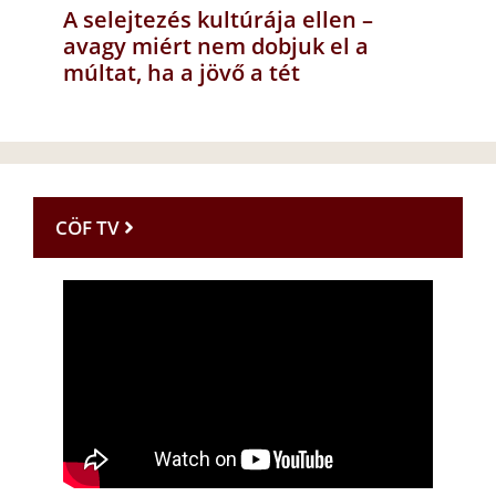
A selejtezés kultúrája ellen –
avagy miért nem dobjuk el a
múltat, ha a jövő a tét
CÖF TV