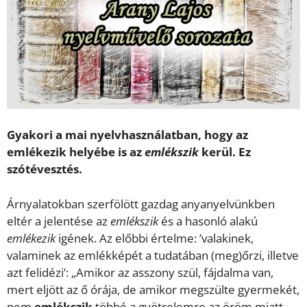
Gyakori a mai nyelvhasználatban, hogy az
emlékezik helyébe is az
emlékszik
kerül. Ez
szótévesztés.
Árnyalatokban szerfölött gazdag anyanyelvünkben
eltér a jelentése az
emlékszik
és a hasonló alakú
emlékezik
igének. Az előbbi értelme: ’valakinek,
valaminek az emlékképét a tudatában (meg)őrzi, illetve
azt felidézi’: „Amikor az asszony szül, fájdalma van,
mert eljött az ő órája, de amikor megszülte gyermekét,
nem
emlékszik
többé a gyötrelemre az öröm miatt,