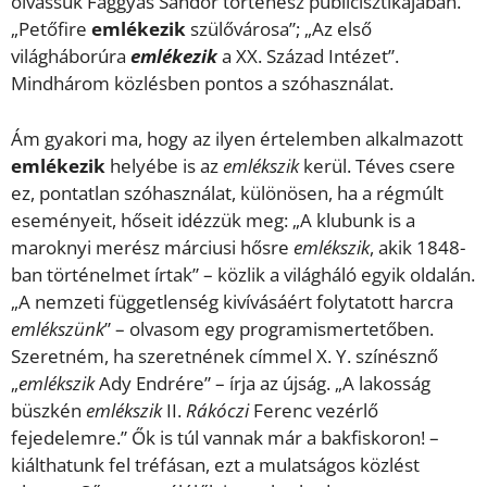
olvassuk Faggyas Sándor történész publicisztikájában.
„Petőfire
emlékezik
szülővárosa”; „Az első
világháborúra
emlékezik
a XX. Század Intézet”.
Mindhárom közlésben pontos a szóhasználat.
Ám gyakori ma, hogy az ilyen értelemben alkalmazott
emlékezik
helyébe is az
emlékszik
kerül. Téves csere
ez, pontatlan szóhasználat, különösen, ha a régmúlt
eseményeit, hőseit idézzük meg: „A klubunk is a
maroknyi merész márciusi hősre
emlékszik
, akik 1848-
ban történelmet írtak” – közlik a világháló egyik oldalán.
„A nemzeti függetlenség kivívásáért folytatott harcra
emlékszünk
” – olvasom egy programismertetőben.
Szeretném, ha szeretnének címmel X. Y. színésznő
„
emlékszik
Ady Endrére” – írja az újság. „A lakosság
büszkén
emlékszik
II.
Rákóczi
Ferenc vezérlő
fejedelemre.” Ők is túl vannak már a bakfiskoron! –
kiálthatunk fel tréfásan, ezt a mulatságos közlést