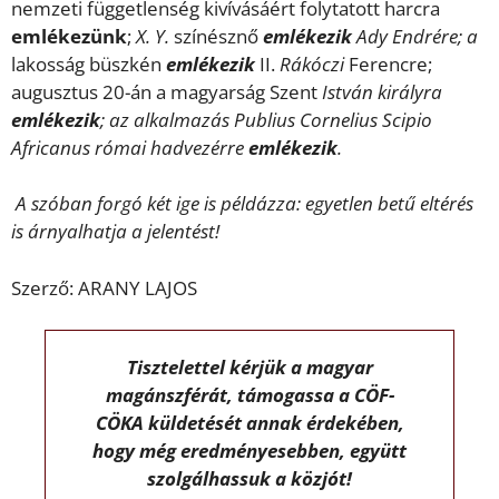
nemzeti függetlenség kivívásáért folytatott harcra
emlékezünk
;
X. Y.
színésznő
emlékezik
Ady Endrére; a
lakosság büszkén
emlékezik
II.
Rákóczi
Ferencre;
augusztus 20-án a magyarság Szent
István királyra
emlékezik
; az alkalmazás Publius Cornelius Scipio
Africanus római hadvezérre
emlékezik
.
A szóban forgó két ige is példázza: egyetlen betű eltérés
is árnyalhatja a jelentést!
Szerző: ARANY LAJOS
Tisztelettel kérjük a magyar
magánszférát, támogassa a CÖF-
CÖKA küldetését annak érdekében,
hogy még eredményesebben, együtt
szolgálhassuk a közjót!