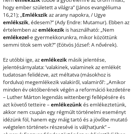
hogy ember született a világra” (János evangéliuma
16,21); „
Emlékszik
az arany napokra, / Ugye
emlékszik
, édesem?” (Ady Endre: Mutamur). Ebben az
értelemben az
emlékezik
is használható: „Nem
emlékezel
-e gyermekkorunkra, mikor közöttünk
semmi titok sem volt?” (Eötvös József: A nővérek).
Ez utóbbi ige, az
emlékezik
másik jelentése,
jelentésárnyalata: ’valakinek, valaminek az emlékét
tudatosan felidézve, azt méltatva (másokhoz is
fordulva) megemlékezik valakiről, valamiről’: „Amikor
minden év októberének végén a reformáció kezdetére
– Luther Márton legendás wittenbergi fellépésére és
azt követő tetteire –
emlékezünk
és emlékeztetünk,
akkor nem csupán egy régmúlt történelmi eseményt
idézünk föl, hanem egy máig tartó és a jövőbe mutató
»végtelen történet« részesévé is vál(hat)unk” –